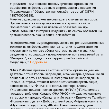
Учредитель: Автономная некоммерческая организация
содействия информированию и просвещению населения
"Медиахолдинг "Общественная служба новостей" (ОГРН
1187700006328).
Мнение редакции может не совпадать с мнением авторов.
При перепечатке или цитировании материалов сайта
Socialinform.ru ссылка на источник обязательна, при
использовании в Интернет-изданиях и на сайтах обязательна
прямая гиперссылка на сайт Socialinform.ru.
На информационном ресурсе применяются рекомендательные
технологии (информационные технологии предоставления
информации на основе сбора, систематизации и анализа
сведений, относящихся к предпочтениям пользователей сети
"Интернет", находящихся на территории Российской
Федерации)".
Подробнее
.
*Meta Platforms признана экстремистской организацией, её
деятельность в России запрещена, а также принадлежащие ей
социальные сети Facebook и Instagram так же запрещены в
России. Экстремистские и террористические организации,
запрещенные в РФ: «АУЕ», «Правый сектор», «Азов»,
«Украинская повстанческая армия», «ИГИЛ» (ИГ, Исламское
государство), «Аль-Каида», «УНА-УНСО», «Меджлис крымско-
татарского народа», «Свидетели Иеговы», «Движение Талибан»,
«Исламская группа», «Добровольчий рух», «Чёрный комитет»,
«Мужское государство», «Штабы Навального» и другие.