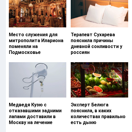
Место служения для
Терапевт Сухарева
митрополита Илариона
пояснила причины
поменяли на
дневной сонливости у
Подмосковье
россиян
Медведя Кузю с
Эксперт Белюга
отказавшими задними
пояснила, в каких
лапами доставили в
количествах правильно
Москву на лечение
есть дыню