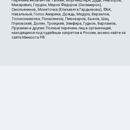
Перечень иноагентов: Галкин, Моргенштерн, Дудь, Невзоров,
Макаревич, Гордон, Мирон Фёдоров (Оксимирон),
Смольянинов, Монеточка (Елизавета Гардымова), ФБК,
Навальный, Голос Америки, Дождь, Медуза, Верзилов,
Толоконникова, Понасенков, Пивоваров, Быков, Шац,
Глуховский, Долин, Троицкий, Земфира, Гудков, Варламов,
Прусикин и другие. Полный перечень лиц и организаций,
находящихся под судебным запретом в России, можно найти на
сайте Минюста РФ.