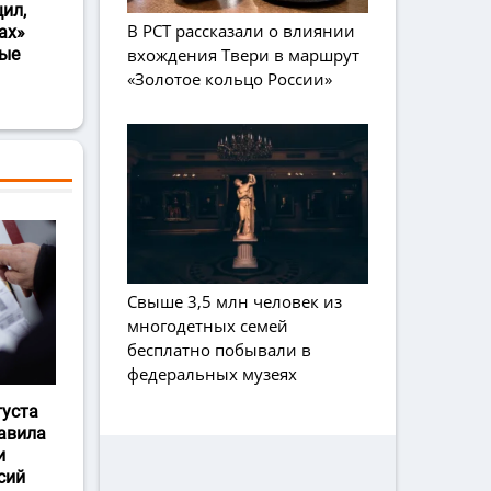
ил,
В РСТ рассказали о влиянии
ах»
вхождения Твери в маршрут
ные
«Золотое кольцо России»
Свыше 3,5 млн человек из
многодетных семей
бесплатно побывали в
федеральных музеях
густа
авила
и
сий