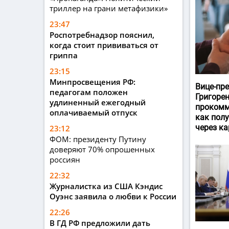
триллер на грани метафизики»
23:47
Роспотребнадзор пояснил,
когда стоит прививаться от
гриппа
23:15
Минпросвещения РФ:
Вице-пр
педагогам положен
Григоре
удлиненный ежегодный
прокомм
оплачиваемый отпуск
как пол
через ка
23:12
ФОМ: президенту Путину
доверяют 70% опрошенных
россиян
22:32
Журналистка из США Кэндис
Оуэнс заявила о любви к России
22:26
В ГД РФ предложили дать