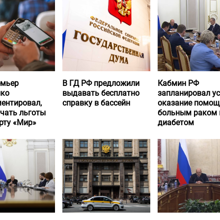
емьер
В ГД РФ предложили
Кабмин РФ
нко
выдавать бесплатно
запланировал у
ентировал,
справку в бассейн
оказание помощ
учать льготы
больным раком 
рту «Мир»
диабетом