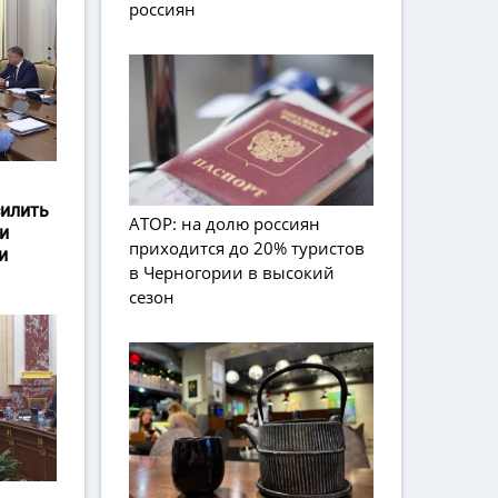
россиян
силить
АТОР: на долю россиян
и
приходится до 20% туристов
и
в Черногории в высокий
сезон