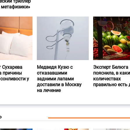
еский триллер
и метафизики»
т Сухарева
Медведя Кузю с
Эксперт Белюга
а причины
отказавшими
пояснила, в каки
 сонливости у
задними лапами
количествах
доставили в Москву
правильно есть
на лечение
Ь