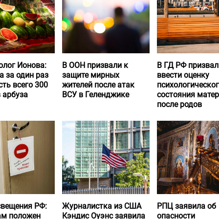
олог Ионова:
В ООН призвали к
В ГД РФ призвал
а за один раз
защите мирных
ввести оценку
ть всего 300
жителей после атак
психологическо
 арбуза
ВСУ в Геленджике
состояния матер
после родов
вещения РФ:
Журналистка из США
РПЦ заявила об
ам положен
Кэндис Оуэнс заявила
опасности