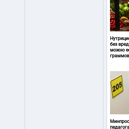
Нутрици
без вред
можно ес
граммов
Минпрос
педагог