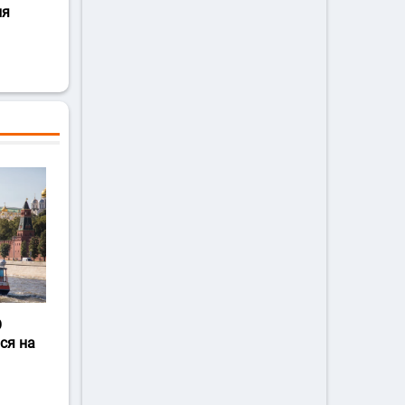
ля
О
ся на