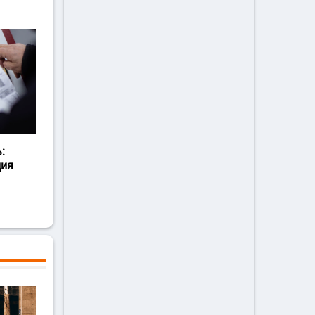
:
ция