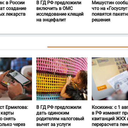
н: в России
В ГД РФ предложили
Мишустин сообщ
ат создание
включить в ОМС
что на «Госуслуг
ых лекарств
исследование клещей
появятся пакет
на энцефалит
решения
ст Ермилова:
В ГД РФ предложили
Косихина: с 1 ав
 карты
дать одиноким
в РФ изменят пр
о снять
родителям налоговый
квитанций ЖКХ 
олько через
вычет за услуги
перерасчета пен