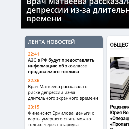
Врач Матвеева рассказал
депрессии из-за длитель
времени
ЛЕНТА НОВОСТЕЙ
ОБЩЕС
22:41
АЗС в РФ будут предоставлять
информацию об экоклассе
продаваемого топлива
22:36
Врач Матвеева рассказала о
риске депрессии из-за
длительного экранного времени
23:15
Рецензи
Финансист Ермилова: деньги с
Юрия Во
карты умершего снять можно
«Операц
только через нотариуса
«Пропаг