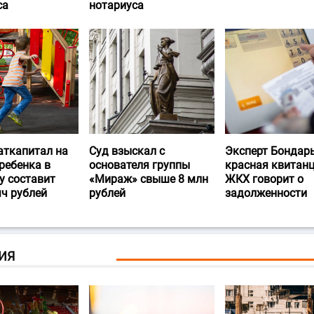
са
нотариуса
аткапитал на
Суд взыскал с
Эксперт Бондарь
ребенка в
основателя группы
красная квитан
у составит
«Мираж» свыше 8 млн
ЖКХ говорит о
яч рублей
рублей
задолженности
ИЯ