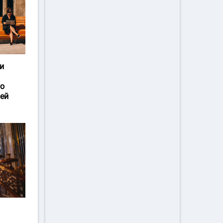
и
го
ей