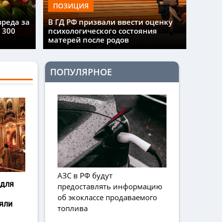
ПОЗИЦИЯ
вреда за
В ГД РФ призвали ввести оценку
 300
психологического состояния
матерей после родов
ПОПУЛЯРНОЕ
АЗС в РФ будут
 для
предоставлять информацию
об экоклассе продаваемого
яли
топлива