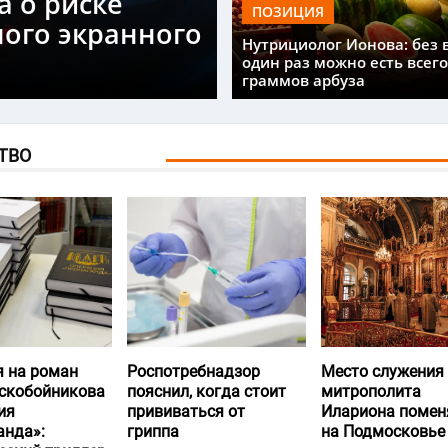
а о риске
ПОЗИЦИЯ
ного экранного
Нутрициолог Ионова: без 
один раз можно есть всего
граммов арбуза
ТВО
я на роман
Роспотребнадзор
Место служения
скобойникова
пояснил, когда стоит
митрополита
ия
прививаться от
Илариона помен
анда»:
гриппа
на Подмосковье