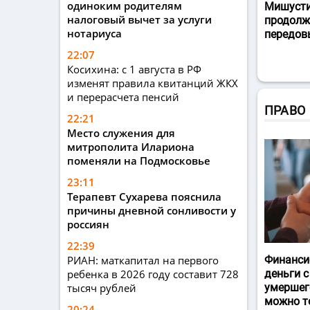
одиноким родителям
Мишусти
налоговый вычет за услуги
продолж
нотариуса
передов
22:07
Косихина: с 1 августа в РФ
изменят правила квитанций ЖКХ
и перерасчета пенсий
ПРАВО
22:21
Место служения для
митрополита Илариона
поменяли на Подмосковье
23:11
Терапевт Сухарева пояснила
причины дневной сонливости у
россиян
22:39
РИАН: маткапитал на первого
Финанси
ребенка в 2026 году составит 728
деньги с
тысяч рублей
умершег
можно т
20:24