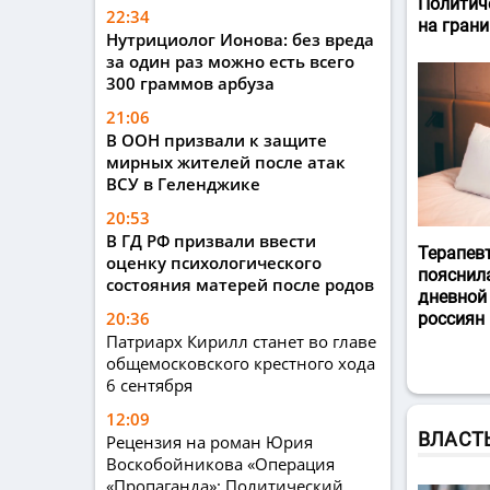
Политич
22:34
на гран
Нутрициолог Ионова: без вреда
за один раз можно есть всего
300 граммов арбуза
21:06
В ООН призвали к защите
мирных жителей после атак
ВСУ в Геленджике
20:53
В ГД РФ призвали ввести
Терапев
оценку психологического
пояснил
состояния матерей после родов
дневной
20:36
россиян
Патриарх Кирилл станет во главе
общемосковского крестного хода
6 сентября
12:09
ВЛАСТ
Рецензия на роман Юрия
Воскобойникова «Операция
«Пропаганда»: Политический