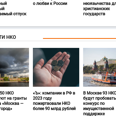
ный
о любви к России
неоязычества д
ый
христианских
аемый отпуск
государств
ТИ НКО
50 НКО
«Ъ‎»: компании в РФ в
В Москве 93 НК
уют на гранты
2023 году
будут пробовать
а «Москва —
пожертвовали НКО
конкурс по
город»
более 90 млрд рублей
имущественной
поддержке