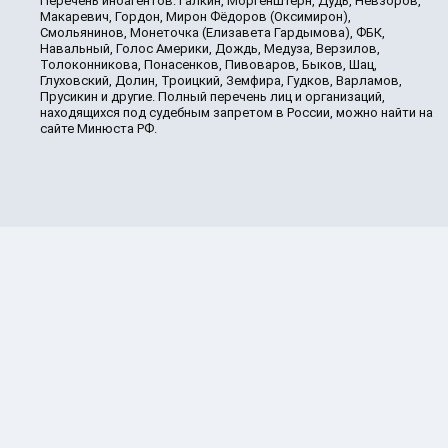
Перечень иноагентов: Галкин, Моргенштерн, Дудь, Невзоров,
Макаревич, Гордон, Мирон Фёдоров (Оксимирон),
Смольянинов, Монеточка (Елизавета Гардымова), ФБК,
Навальный, Голос Америки, Дождь, Медуза, Верзилов,
Толоконникова, Понасенков, Пивоваров, Быков, Шац,
Глуховский, Долин, Троицкий, Земфира, Гудков, Варламов,
Прусикин и другие. Полный перечень лиц и организаций,
находящихся под судебным запретом в России, можно найти на
сайте Минюста РФ.