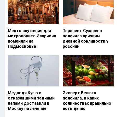
Место служения для
Терапевт Сухарева
митрополита Илариона
пояснила причины
поменяли на
дневной сонливости у
Подмосковье
россиян
Медведя Кузю с
Эксперт Белюга
отказавшими задними
пояснила, в каких
лапами доставили в
количествах правильно
Москву на лечение
есть дыню