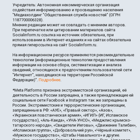
Учредитель: Автономная некоммерческая организация
содействия информированию и просвещению населения
"Медиахолдинг "Общественная служба новостей" (ОГРН
1187700006328).
Мнение редакции может не совпадать с мнением авторов.
При перепечатке или цитировании материалов сайта
Socialinform.ru ссылка на источник обязательна, при
использовании в Интернет-изданиях и на сайтах обязательна
прямая гиперссылка на сайт Socialinform.ru.
На информационном ресурсе применяются рекомендательные
технологии (информационные технологии предоставления
информации на основе сбора, систематизации и анализа
сведений, относящихся к предпочтениям пользователей сети
"Интернет", находящихся на территории Российской
Федерации)".
Подробнее
.
*Meta Platforms признана экстремистской организацией, её
деятельность в России запрещена, а также принадлежащие ей
социальные сети Facebook и Instagram так же запрещены в
России. Экстремистские и террористические организации,
запрещенные в РФ: «АУЕ», «Правый сектор», «Азов»,
«Украинская повстанческая армия», «ИГИЛ» (ИГ, Исламское
государство), «Аль-Каида», «УНА-УНСО», «Меджлис крымско-
татарского народа», «Свидетели Иеговы», «Движение Талибан»,
«Исламская группа», «Добровольчий рух», «Чёрный комитет»,
«Мужское государство», «Штабы Навального» и другие.