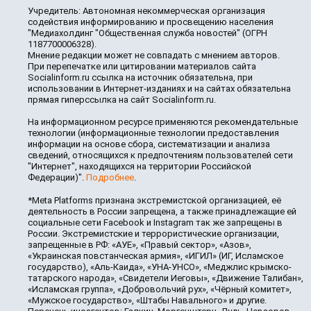
Учредитель: Автономная некоммерческая организация
содействия информированию и просвещению населения
"Медиахолдинг "Общественная служба новостей" (ОГРН
1187700006328).
Мнение редакции может не совпадать с мнением авторов.
При перепечатке или цитировании материалов сайта
Socialinform.ru ссылка на источник обязательна, при
использовании в Интернет-изданиях и на сайтах обязательна
прямая гиперссылка на сайт Socialinform.ru.
На информационном ресурсе применяются рекомендательные
технологии (информационные технологии предоставления
информации на основе сбора, систематизации и анализа
сведений, относящихся к предпочтениям пользователей сети
"Интернет", находящихся на территории Российской
Федерации)".
Подробнее
.
*Meta Platforms признана экстремистской организацией, её
деятельность в России запрещена, а также принадлежащие ей
социальные сети Facebook и Instagram так же запрещены в
России. Экстремистские и террористические организации,
запрещенные в РФ: «АУЕ», «Правый сектор», «Азов»,
«Украинская повстанческая армия», «ИГИЛ» (ИГ, Исламское
государство), «Аль-Каида», «УНА-УНСО», «Меджлис крымско-
татарского народа», «Свидетели Иеговы», «Движение Талибан»,
«Исламская группа», «Добровольчий рух», «Чёрный комитет»,
«Мужское государство», «Штабы Навального» и другие.