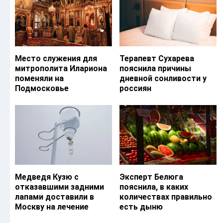
Место служения для
Терапевт Сухарева
митрополита Илариона
пояснила причины
поменяли на
дневной сонливости у
Подмосковье
россиян
Медведя Кузю с
Эксперт Белюга
отказавшими задними
пояснила, в каких
лапами доставили в
количествах правильно
Москву на лечение
есть дыню