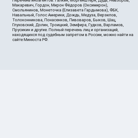
Перечень иноагентов: Галкин, Моргенштерн, Дудь, Невзоров,
Макаревич, Гордон, Мирон Фёдоров (Оксимирон),
Смольянинов, Монеточка (Елизавета Гардымова), ФБК,
Навальный, Голос Америки, Дождь, Медуза, Верзилов,
Толоконникова, Понасенков, Пивоваров, Быков, Шац,
Глуховский, Долин, Троицкий, Земфира, Гудков, Варламов,
Прусикин и другие. Полный перечень лиц и организаций,
находящихся под судебным запретом в России, можно найти на
сайте Минюста РФ.