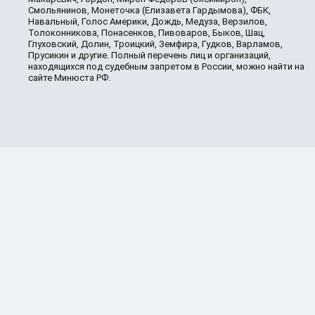
Смольянинов, Монеточка (Елизавета Гардымова), ФБК,
Навальный, Голос Америки, Дождь, Медуза, Верзилов,
Толоконникова, Понасенков, Пивоваров, Быков, Шац,
Глуховский, Долин, Троицкий, Земфира, Гудков, Варламов,
Прусикин и другие. Полный перечень лиц и организаций,
находящихся под судебным запретом в России, можно найти на
сайте Минюста РФ.