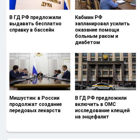
В ГД РФ предложили
Кабмин РФ
выдавать бесплатно
запланировал усилить
справку в бассейн
оказание помощи
больным раком и
диабетом
Мишустин: в России
В ГД РФ предложили
продолжат создание
включить в ОМС
передовых лекарств
исследование клещей
на энцефалит