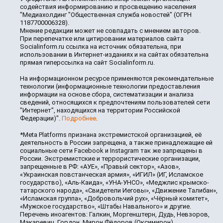
содействия информированию и просвещению населения
"Медиахолдинг "Общественная служба новостей" (ОГРН
1187700006328).
Мнение редакции может не совпадать с мнением авторов.
При перепечатке или цитировании материалов сайта
Socialinform.ru ссылка на источник обязательна, при
использовании в Интернет-изданиях и на сайтах обязательна
прямая гиперссылка на сайт Socialinform.ru.
На информационном ресурсе применяются рекомендательные
технологии (информационные технологии предоставления
информации на основе сбора, систематизации и анализа
сведений, относящихся к предпочтениям пользователей сети
"Интернет", находящихся на территории Российской
Федерации)".
Подробнее
.
*Meta Platforms признана экстремистской организацией, её
деятельность в России запрещена, а также принадлежащие ей
социальные сети Facebook и Instagram так же запрещены в
России. Экстремистские и террористические организации,
запрещенные в РФ: «АУЕ», «Правый сектор», «Азов»,
«Украинская повстанческая армия», «ИГИЛ» (ИГ, Исламское
государство), «Аль-Каида», «УНА-УНСО», «Меджлис крымско-
татарского народа», «Свидетели Иеговы», «Движение Талибан»,
«Исламская группа», «Добровольчий рух», «Чёрный комитет»,
«Мужское государство», «Штабы Навального» и другие.
Перечень иноагентов: Галкин, Моргенштерн, Дудь, Невзоров,
Макаревич, Гордон, Мирон Фёдоров (Оксимирон),