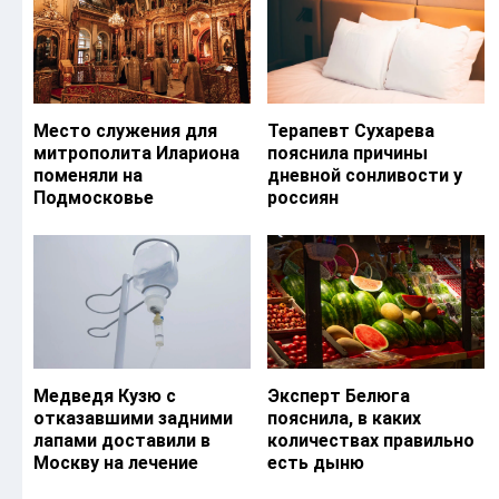
Место служения для
Терапевт Сухарева
митрополита Илариона
пояснила причины
поменяли на
дневной сонливости у
Подмосковье
россиян
Медведя Кузю с
Эксперт Белюга
отказавшими задними
пояснила, в каких
лапами доставили в
количествах правильно
Москву на лечение
есть дыню