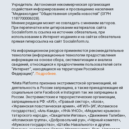
Учредитель: Автономная некоммерческая организация
содействия информированию и просвещению населения
"Медиахолдинг "Общественная служба новостей" (ОГРН
1187700006328).
Мнение редакции может не совпадать с мнением авторов.
При перепечатке или цитировании материалов сайта
Socialinform.ru ссылка на источник обязательна, при
использовании в Интернет-изданиях и на сайтах обязательна
прямая гиперссылка на сайт Socialinform.ru.
На информационном ресурсе применяются рекомендательные
технологии (информационные технологии предоставления
информации на основе сбора, систематизации и анализа
сведений, относящихся к предпочтениям пользователей сети
"Интернет", находящихся на территории Российской
Федерации)".
Подробнее
.
*Meta Platforms признана экстремистской организацией, её
деятельность в России запрещена, а также принадлежащие ей
социальные сети Facebook и Instagram так же запрещены в
России. Экстремистские и террористические организации,
запрещенные в РФ: «АУЕ», «Правый сектор», «Азов»,
«Украинская повстанческая армия», «ИГИЛ» (ИГ, Исламское
государство), «Аль-Каида», «УНА-УНСО», «Меджлис крымско-
татарского народа», «Свидетели Иеговы», «Движение Талибан»,
«Исламская группа», «Добровольчий рух», «Чёрный комитет»,
«Мужское государство», «Штабы Навального» и другие.