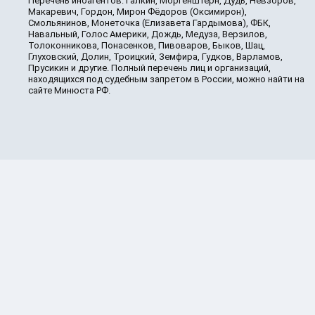
Перечень иноагентов: Галкин, Моргенштерн, Дудь, Невзоров,
Макаревич, Гордон, Мирон Фёдоров (Оксимирон),
Смольянинов, Монеточка (Елизавета Гардымова), ФБК,
Навальный, Голос Америки, Дождь, Медуза, Верзилов,
Толоконникова, Понасенков, Пивоваров, Быков, Шац,
Глуховский, Долин, Троицкий, Земфира, Гудков, Варламов,
Прусикин и другие. Полный перечень лиц и организаций,
находящихся под судебным запретом в России, можно найти на
сайте Минюста РФ.