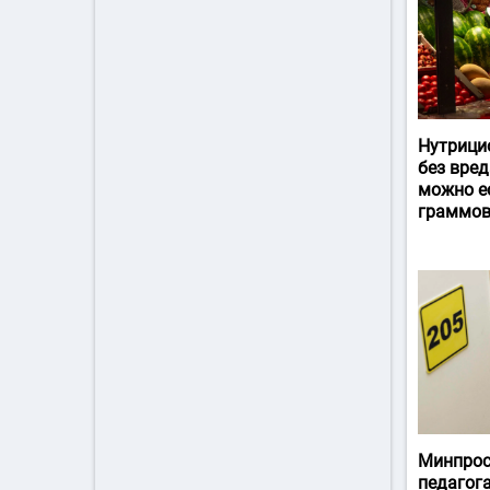
Нутрици
без вред
можно ес
граммов
Минпрос
педагог