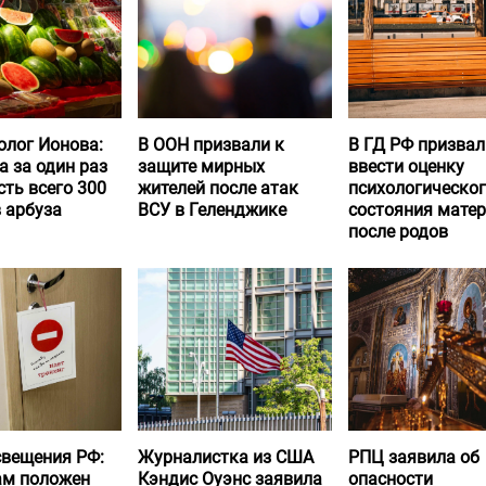
олог Ионова:
В ООН призвали к
В ГД РФ призвал
а за один раз
защите мирных
ввести оценку
ть всего 300
жителей после атак
психологическо
 арбуза
ВСУ в Геленджике
состояния матер
после родов
вещения РФ:
Журналистка из США
РПЦ заявила об
ам положен
Кэндис Оуэнс заявила
опасности