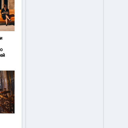
и
го
ей