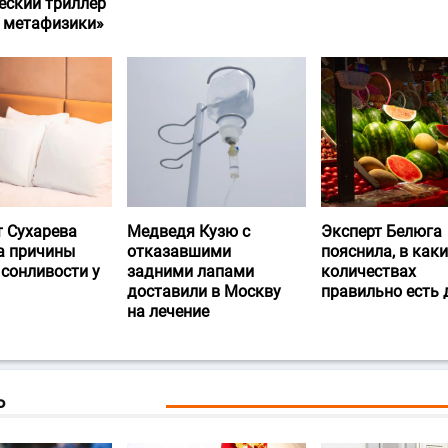
еский триллер
и метафизики»
т Сухарева
Медведя Кузю с
Эксперт Белюга
а причины
отказавшими
пояснила, в каки
 сонливости у
задними лапами
количествах
доставили в Москву
правильно есть
на лечение
Ь