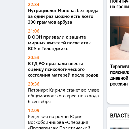
Политич
22:34
на гран
Нутрициолог Ионова: без вреда
за один раз можно есть всего
300 граммов арбуза
21:06
В ООН призвали к защите
мирных жителей после атак
ВСУ в Геленджике
20:53
В ГД РФ призвали ввести
Терапев
оценку психологического
пояснил
состояния матерей после родов
дневной
20:36
россиян
Патриарх Кирилл станет во главе
общемосковского крестного хода
6 сентября
12:09
ВЛАСТ
Рецензия на роман Юрия
Воскобойникова «Операция
«Пропаганда»: Политический