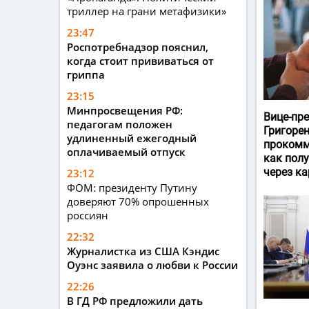
триллер на грани метафизики»
23:47
Роспотребнадзор пояснил,
когда стоит прививаться от
гриппа
23:15
Минпросвещения РФ:
Вице-пр
педагогам положен
Григоре
удлиненный ежегодный
прокомм
оплачиваемый отпуск
как пол
через ка
23:12
ФОМ: президенту Путину
доверяют 70% опрошенных
россиян
22:32
Журналистка из США Кэндис
Оуэнс заявила о любви к России
22:26
В ГД РФ предложили дать