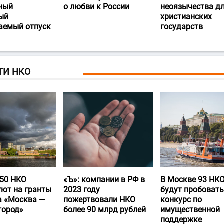
ный
о любви к России
неоязычества д
ый
христианских
аемый отпуск
государств
ТИ НКО
50 НКО
«Ъ‎»: компании в РФ в
В Москве 93 НК
уют на гранты
2023 году
будут пробовать
а «Москва —
пожертвовали НКО
конкурс по
город»
более 90 млрд рублей
имущественной
поддержке