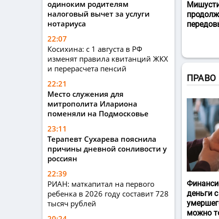
одиноким родителям
Мишусти
налоговый вычет за услуги
продолж
нотариуса
передов
22:07
Косихина: с 1 августа в РФ
изменят правила квитанций ЖКХ
и перерасчета пенсий
ПРАВО
22:21
Место служения для
митрополита Илариона
поменяли на Подмосковье
23:11
Терапевт Сухарева пояснила
причины дневной сонливости у
россиян
22:39
РИАН: маткапитал на первого
Финанси
ребенка в 2026 году составит 728
деньги с
тысяч рублей
умершег
можно т
20:24