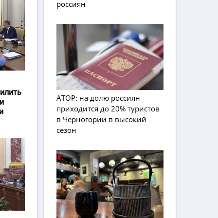
россиян
силить
АТОР: на долю россиян
и
приходится до 20% туристов
и
в Черногории в высокий
сезон