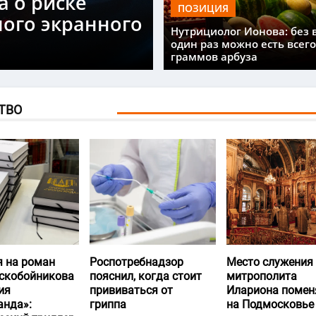
а о риске
ПОЗИЦИЯ
ного экранного
Нутрициолог Ионова: без 
один раз можно есть всего
граммов арбуза
ТВО
я на роман
Роспотребнадзор
Место служения
скобойникова
пояснил, когда стоит
митрополита
ия
прививаться от
Илариона помен
анда»:
гриппа
на Подмосковье