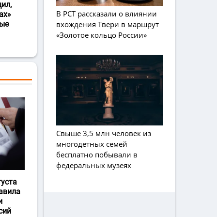
ил,
В РСТ рассказали о влиянии
ах»
вхождения Твери в маршрут
ные
«Золотое кольцо России»
Свыше 3,5 млн человек из
многодетных семей
бесплатно побывали в
федеральных музеях
густа
авила
и
сий