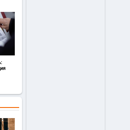
:
ция