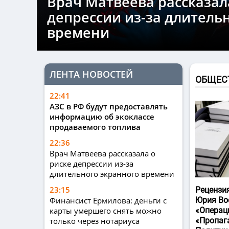
Врач Матвеева рассказал
депрессии из-за длитель
времени
ЛЕНТА НОВОСТЕЙ
ОБЩЕС
22:41
АЗС в РФ будут предоставлять
информацию об экоклассе
продаваемого топлива
22:36
Врач Матвеева рассказала о
риске депрессии из-за
длительного экранного времени
23:15
Рецензи
Финансист Ермилова: деньги с
Юрия Во
карты умершего снять можно
«Операц
только через нотариуса
«Пропаг