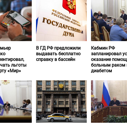
емьер
В ГД РФ предложили
Кабмин РФ
нко
выдавать бесплатно
запланировал у
ентировал,
справку в бассейн
оказание помощ
учать льготы
больным раком 
рту «Мир»
диабетом