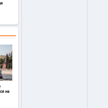
ля
О
ся на