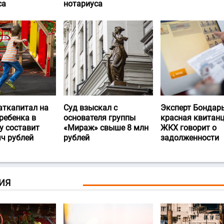
са
нотариуса
аткапитал на
Суд взыскал с
Эксперт Бондарь
ребенка в
основателя группы
красная квитан
у составит
«Мираж» свыше 8 млн
ЖКХ говорит о
яч рублей
рублей
задолженности
ИЯ