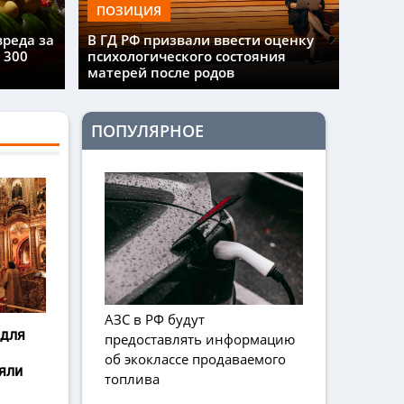
ПОЗИЦИЯ
вреда за
В ГД РФ призвали ввести оценку
 300
психологического состояния
матерей после родов
ПОПУЛЯРНОЕ
АЗС в РФ будут
 для
предоставлять информацию
об экоклассе продаваемого
яли
топлива