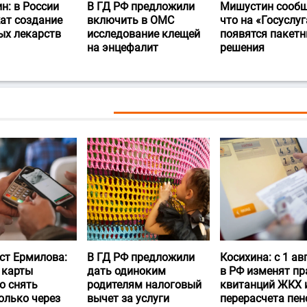
н: в России
В ГД РФ предложили
Мишустин сообщ
ат создание
включить в ОМС
что на «Госуслуг
ых лекарств
исследование клещей
появятся пакет
на энцефалит
решения
ст Ермилова:
В ГД РФ предложили
Косихина: с 1 ав
 карты
дать одиноким
в РФ изменят пр
о снять
родителям налоговый
квитанций ЖКХ 
олько через
вычет за услуги
перерасчета пен