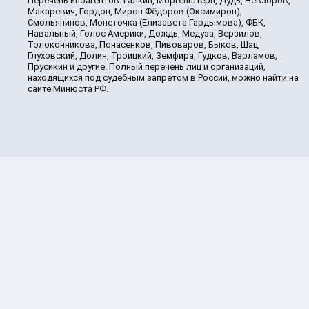
Перечень иноагентов: Галкин, Моргенштерн, Дудь, Невзоров,
Макаревич, Гордон, Мирон Фёдоров (Оксимирон),
Смольянинов, Монеточка (Елизавета Гардымова), ФБК,
Навальный, Голос Америки, Дождь, Медуза, Верзилов,
Толоконникова, Понасенков, Пивоваров, Быков, Шац,
Глуховский, Долин, Троицкий, Земфира, Гудков, Варламов,
Прусикин и другие. Полный перечень лиц и организаций,
находящихся под судебным запретом в России, можно найти на
сайте Минюста РФ.