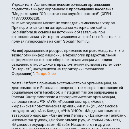
Учредитель: Автономная некоммерческая организация
содействия информированию и просвещению населения
"Медиахолдинг "Общественная служба новостей" (ОГРН
1187700006328).
Мнение редакции может не совпадать с мнением авторов.
При перепечатке или цитировании материалов сайта
Socialinform.ru ссылка на источник обязательна, при
использовании в Интернет-изданиях и на сайтах обязательна
прямая гиперссылка на сайт Socialinform.ru.
На информационном ресурсе применяются рекомендательные
технологии (информационные технологии предоставления
информации на основе сбора, систематизации и анализа
сведений, относящихся к предпочтениям пользователей сети
"Интернет", находящихся на территории Российской
Федерации)".
Подробнее
.
*Meta Platforms признана экстремистской организацией, её
деятельность в России запрещена, а также принадлежащие ей
социальные сети Facebook и Instagram так же запрещены в
России. Экстремистские и террористические организации,
запрещенные в РФ: «АУЕ», «Правый сектор», «Азов»,
«Украинская повстанческая армия», «ИГИЛ» (ИГ, Исламское
государство), «Аль-Каида», «УНА-УНСО», «Меджлис крымско-
татарского народа», «Свидетели Иеговы», «Движение Талибан»,
«Исламская группа», «Добровольчий рух», «Чёрный комитет»,
«Мужское государство», «Штабы Навального» и другие.