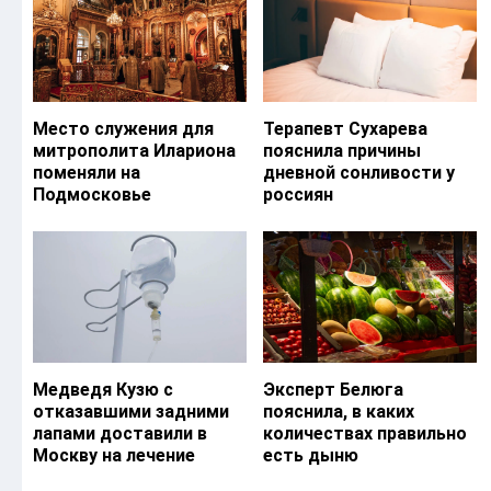
Место служения для
Терапевт Сухарева
митрополита Илариона
пояснила причины
поменяли на
дневной сонливости у
Подмосковье
россиян
Медведя Кузю с
Эксперт Белюга
отказавшими задними
пояснила, в каких
лапами доставили в
количествах правильно
Москву на лечение
есть дыню