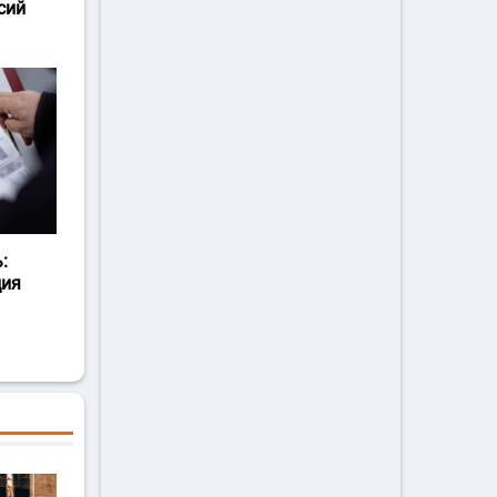
сий
:
ция