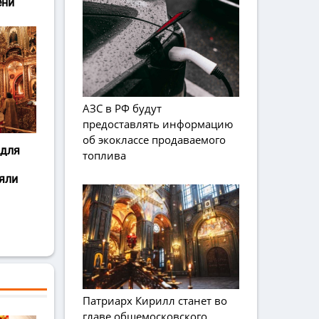
ени
АЗС в РФ будут
предоставлять информацию
об экоклассе продаваемого
 для
топлива
яли
Патриарх Кирилл станет во
главе общемосковского