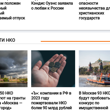
ам положен
Кэндис Оуэнс заявила
опасности
ный
о любви к России
неоязычества д
ый
христианских
аемый отпуск
государств
ТИ НКО
50 НКО
«Ъ‎»: компании в РФ в
В Москве 93 НК
уют на гранты
2023 году
будут пробовать
а «Москва —
пожертвовали НКО
конкурс по
город»
более 90 млрд рублей
имущественной