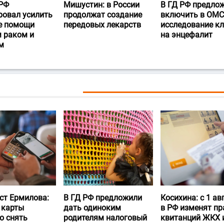
РФ
Мишустин: в России
В ГД РФ предло
ровал усилить
продолжат создание
включить в ОМС
е помощи
передовых лекарств
исследование к
 раком и
на энцефалит
м
ст Ермилова:
В ГД РФ предложили
Косихина: с 1 ав
 карты
дать одиноким
в РФ изменят пр
о снять
родителям налоговый
квитанций ЖКХ 