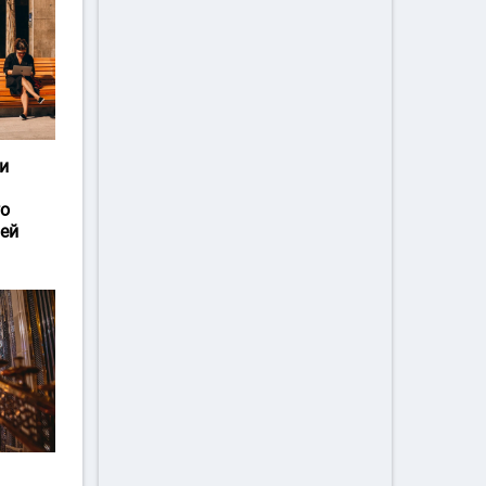
и
го
ей