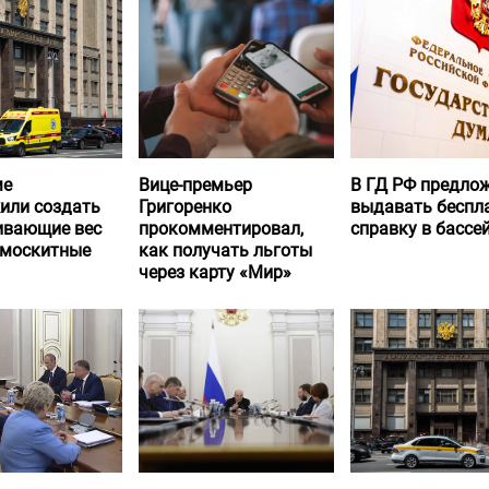
ме
Вице-премьер
В ГД РФ предло
или создать
Григоренко
выдавать беспл
вающие вес
прокомментировал,
справку в бассе
 москитные
как получать льготы
через карту «Мир»