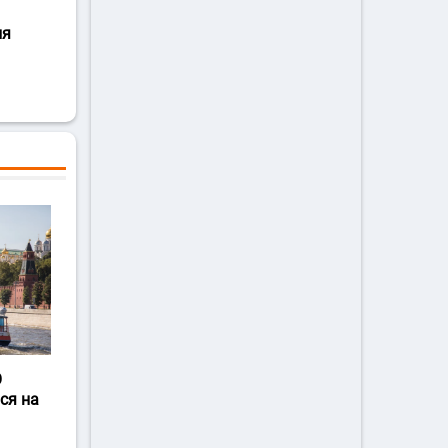
ля
О
ся на