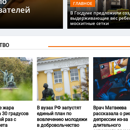
ло
ГЛАВНОЕ
вателей
В Госдуме предложили соз
выдерживающие вес ребе
москитные сетки
ТВО
е жара
В вузах РФ запустят
Врач Матвеева
 30 градусов
единый план по
рассказала о ри
й раз с
вовлечению молодежи
депрессии из-за
лета
в добровольчество
длительного