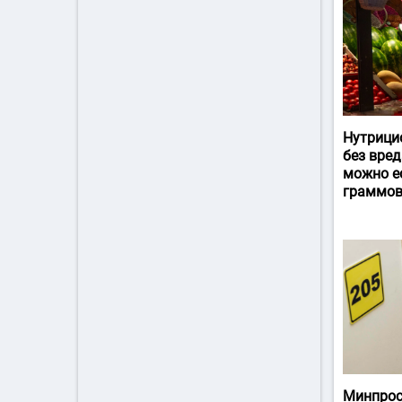
Нутрици
без вред
можно ес
граммов
Минпрос