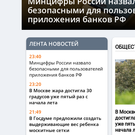
Минцифры России назва
безопасными для пользо
приложения банков РФ
ЛЕНТА НОВОСТЕЙ
ОБЩЕС
23:40
Минцифры России назвало
безопасными для пользователей
приложения банков РФ
23:20
В Москве жара достигла 30
градусов уже пятый раз с
начала лета
21:49
В Москв
В Госдуме предложили создать
достигла
выдерживающие вес ребенка
уже пяты
москитные сетки
начала 