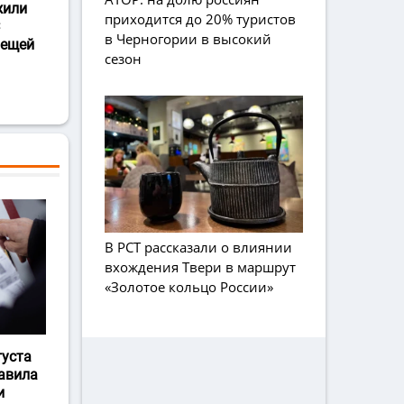
жили
приходится до 20% туристов
в Черногории в высокий
лещей
сезон
В РСТ рассказали о влиянии
вхождения Твери в маршрут
«Золотое кольцо России»
густа
авила
и