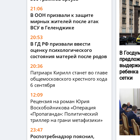
21:06
В ООН призвали к защите
мирных жителей после атак
ВСУ в Геленджике
20:53
В ГД РФ призвали ввести
оценку психологического
В Госду
состояния матерей после родов
предлож
выдержи
20:36
ребенка
Патриарх Кирилл станет во главе
сетки
общемосковского крестного хода
6 сентября
12:09
Рецензия на роман Юрия
Воскобойникова «Операция
«Пропаганда»: Политический
триллер на грани метафизики»
23:47
Роспотребнадзор пояснил,