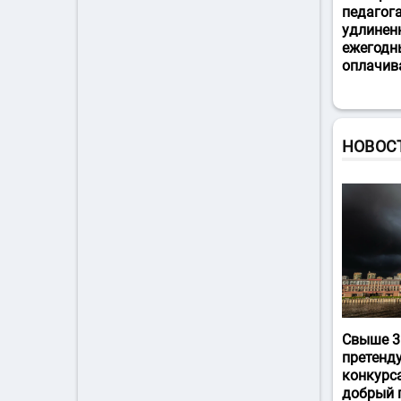
педагог
удлинен
ежегодн
оплачив
НОВОС
Свыше 3
претенд
конкурс
добрый 