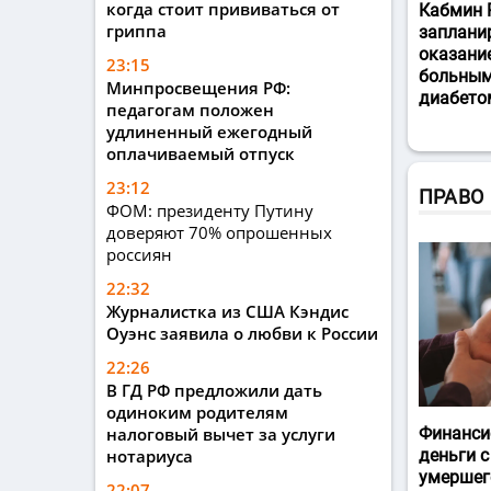
когда стоит прививаться от
Кабмин 
гриппа
заплани
оказани
23:15
больным
Минпросвещения РФ:
диабето
педагогам положен
удлиненный ежегодный
оплачиваемый отпуск
23:12
ПРАВО
ФОМ: президенту Путину
доверяют 70% опрошенных
россиян
22:32
Журналистка из США Кэндис
Оуэнс заявила о любви к России
22:26
В ГД РФ предложили дать
одиноким родителям
налоговый вычет за услуги
Финанси
нотариуса
деньги с
умершег
22:07