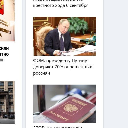
крестного хода 6 сентября
жили
атно
йн
ФОМ: президенту Путину
доверяют 70% опрошенных
россиян
АТОР: на долю россиян