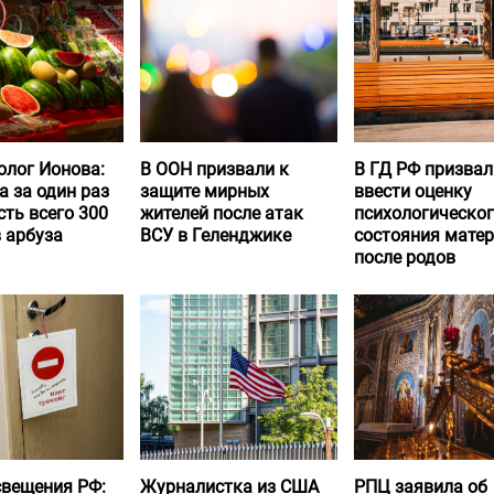
олог Ионова:
В ООН призвали к
В ГД РФ призвал
а за один раз
защите мирных
ввести оценку
ть всего 300
жителей после атак
психологическо
 арбуза
ВСУ в Геленджике
состояния матер
после родов
вещения РФ:
Журналистка из США
РПЦ заявила об