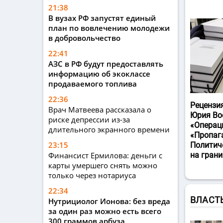
21:38
В вузах РФ запустят единый
план по вовлечению молодежи
в добровольчество
22:41
АЗС в РФ будут предоставлять
информацию об экоклассе
продаваемого топлива
22:36
Рецензи
Врач Матвеева рассказала о
Юрия Во
риске депрессии из-за
«Операц
длительного экранного времени
«Пропаг
23:15
Политич
Финансист Ермилова: деньги с
на гран
карты умершего снять можно
только через нотариуса
22:34
ВЛАСТ
Нутрициолог Ионова: без вреда
за один раз можно есть всего
300 граммов арбуза