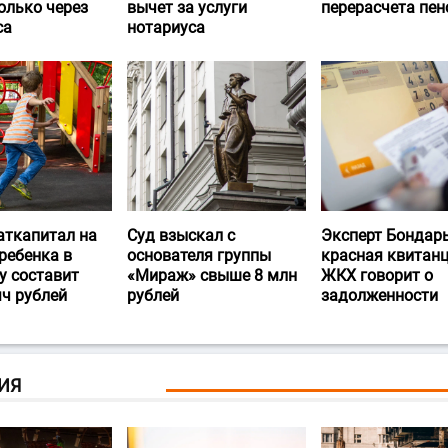
олько через
вычет за услуги
перерасчета пен
са
нотариуса
аткапитал на
Суд взыскал с
Эксперт Бондарь
ребенка в
основателя группы
красная квитан
у составит
«Мираж» свыше 8 млн
ЖКХ говорит о
яч рублей
рублей
задолженности
ИЯ