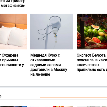
еский триллер
и метафизики»
т Сухарева
Медведя Кузю с
Эксперт Белюга
а причины
отказавшими
пояснила, в каки
 сонливости у
задними лапами
количествах
доставили в Москву
правильно есть
на лечение
Ь