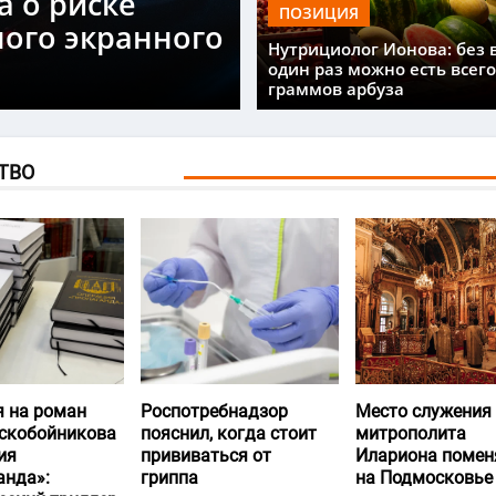
а о риске
ПОЗИЦИЯ
ного экранного
Нутрициолог Ионова: без 
один раз можно есть всего
граммов арбуза
ТВО
я на роман
Роспотребнадзор
Место служения
скобойникова
пояснил, когда стоит
митрополита
ия
прививаться от
Илариона помен
анда»:
гриппа
на Подмосковье