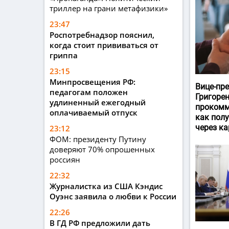
триллер на грани метафизики»
23:47
Роспотребнадзор пояснил,
когда стоит прививаться от
гриппа
23:15
Минпросвещения РФ:
Вице-пр
педагогам положен
Григоре
удлиненный ежегодный
прокомм
оплачиваемый отпуск
как пол
через ка
23:12
ФОМ: президенту Путину
доверяют 70% опрошенных
россиян
22:32
Журналистка из США Кэндис
Оуэнс заявила о любви к России
22:26
В ГД РФ предложили дать