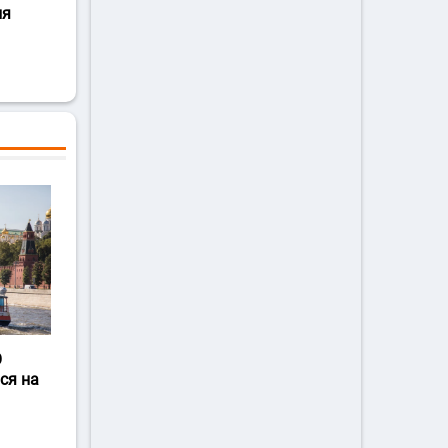
ля
О
ся на