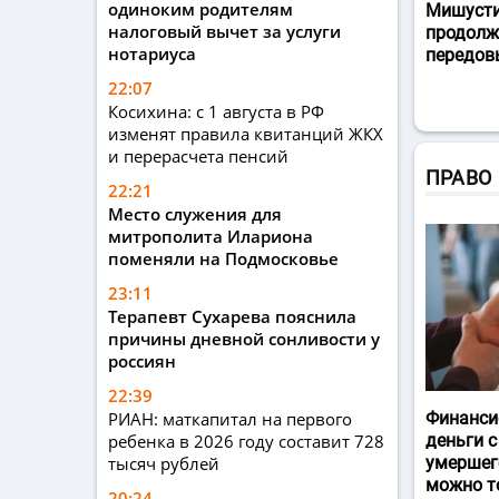
одиноким родителям
Мишусти
налоговый вычет за услуги
продолж
нотариуса
передов
22:07
Косихина: с 1 августа в РФ
изменят правила квитанций ЖКХ
и перерасчета пенсий
ПРАВО
22:21
Место служения для
митрополита Илариона
поменяли на Подмосковье
23:11
Терапевт Сухарева пояснила
причины дневной сонливости у
россиян
22:39
РИАН: маткапитал на первого
Финанси
ребенка в 2026 году составит 728
деньги с
тысяч рублей
умершег
можно т
20:24