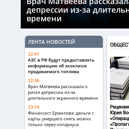
Врач Матвеева рассказал
депрессии из-за длитель
времени
ЛЕНТА НОВОСТЕЙ
ОБЩЕС
22:41
АЗС в РФ будут предоставлять
информацию об экоклассе
продаваемого топлива
22:36
Врач Матвеева рассказала о
риске депрессии из-за
длительного экранного времени
23:15
Рецензи
Финансист Ермилова: деньги с
Юрия Во
карты умершего снять можно
«Операц
только через нотариуса
«Пропаг