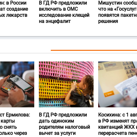
н: в России
В ГД РФ предложили
Мишустин сообщ
ат создание
включить в ОМС
что на «Госуслуг
ых лекарств
исследование клещей
появятся пакет
на энцефалит
решения
ст Ермилова:
В ГД РФ предложили
Косихина: с 1 ав
 карты
дать одиноким
в РФ изменят пр
о снять
родителям налоговый
квитанций ЖКХ 
олько через
вычет за услуги
перерасчета пен