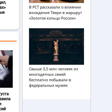
ил,
В РСТ рассказали о влиянии
ах»
вхождения Твери в маршрут
ные
«Золотое кольцо России»
Свыше 3,5 млн человек из
многодетных семей
бесплатно побывали в
федеральных музеях
густа
авила
и
сий