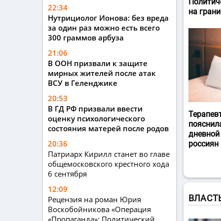
Политич
22:34
на гран
Нутрициолог Ионова: без вреда
за один раз можно есть всего
300 граммов арбуза
21:06
В ООН призвали к защите
мирных жителей после атак
ВСУ в Геленджике
20:53
В ГД РФ призвали ввести
Терапев
оценку психологического
пояснил
состояния матерей после родов
дневной
20:36
россиян
Патриарх Кирилл станет во главе
общемосковского крестного хода
6 сентября
12:09
ВЛАСТ
Рецензия на роман Юрия
Воскобойникова «Операция
«Пропаганда»: Политический