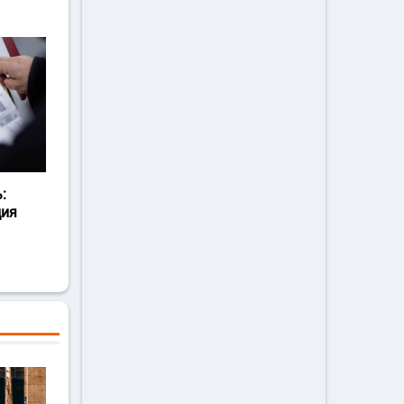
:
ция