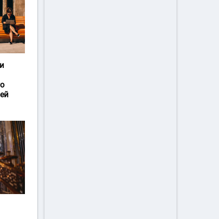
и
го
ей