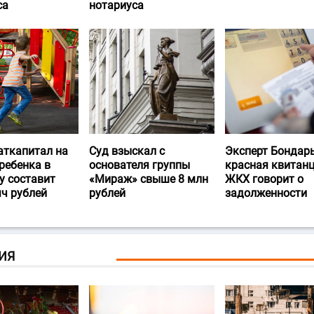
са
нотариуса
аткапитал на
Суд взыскал с
Эксперт Бондарь
ребенка в
основателя группы
красная квитан
у составит
«Мираж» свыше 8 млн
ЖКХ говорит о
яч рублей
рублей
задолженности
ИЯ