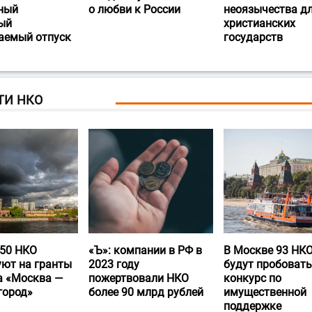
ный
о любви к России
неоязычества д
ый
христианских
аемый отпуск
государств
ТИ НКО
50 НКО
«Ъ‎»: компании в РФ в
В Москве 93 НК
уют на гранты
2023 году
будут пробовать
а «Москва —
пожертвовали НКО
конкурс по
город»
более 90 млрд рублей
имущественной
поддержке