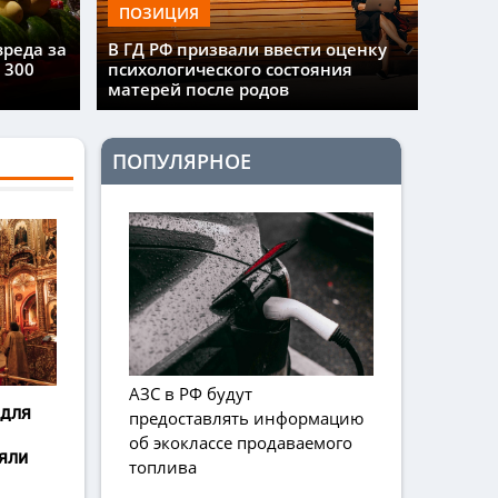
ПОЗИЦИЯ
вреда за
В ГД РФ призвали ввести оценку
 300
психологического состояния
матерей после родов
ПОПУЛЯРНОЕ
АЗС в РФ будут
 для
предоставлять информацию
об экоклассе продаваемого
яли
топлива