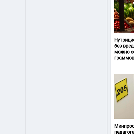
Нутрици
без вред
можно ес
граммов
Минпрос
педагог