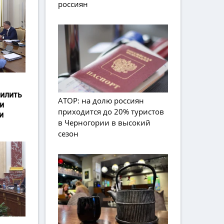
россиян
силить
АТОР: на долю россиян
и
приходится до 20% туристов
и
в Черногории в высокий
сезон