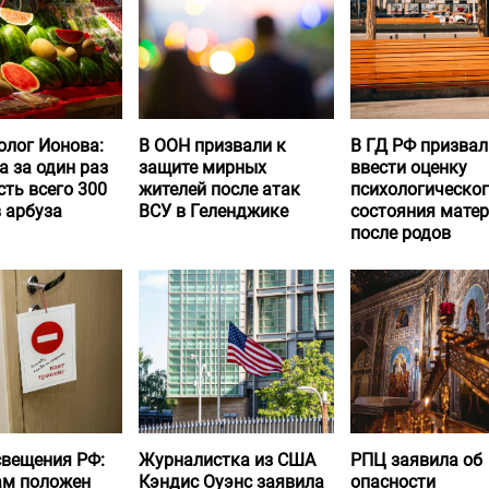
олог Ионова:
В ООН призвали к
В ГД РФ призвал
а за один раз
защите мирных
ввести оценку
ть всего 300
жителей после атак
психологическо
 арбуза
ВСУ в Геленджике
состояния матер
после родов
вещения РФ:
Журналистка из США
РПЦ заявила об
ам положен
Кэндис Оуэнс заявила
опасности