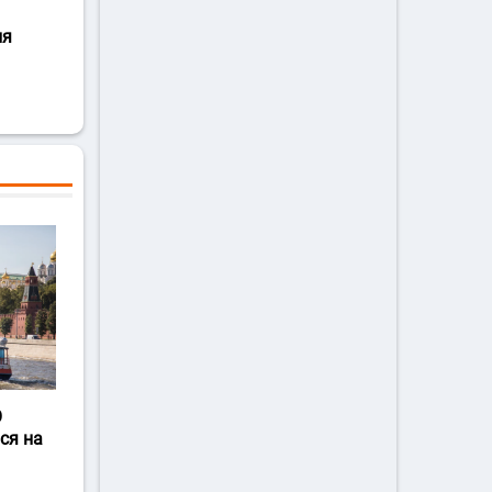
ля
О
ся на