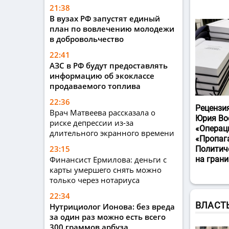
21:38
В вузах РФ запустят единый
план по вовлечению молодежи
в добровольчество
22:41
АЗС в РФ будут предоставлять
информацию об экоклассе
продаваемого топлива
22:36
Рецензи
Врач Матвеева рассказала о
Юрия Во
риске депрессии из-за
«Операц
длительного экранного времени
«Пропаг
23:15
Политич
Финансист Ермилова: деньги с
на гран
карты умершего снять можно
только через нотариуса
22:34
ВЛАСТ
Нутрициолог Ионова: без вреда
за один раз можно есть всего
300 граммов арбуза