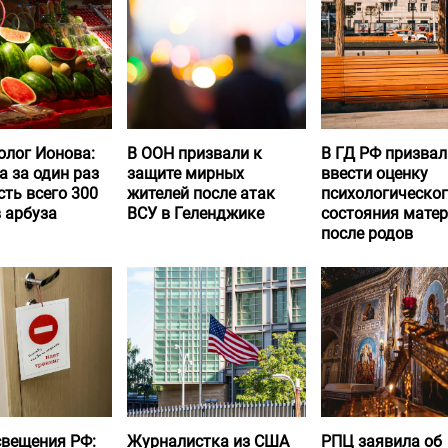
олог Ионова:
В ООН призвали к
В ГД РФ призвал
а за один раз
защите мирных
ввести оценку
ть всего 300
жителей после атак
психологическо
 арбуза
ВСУ в Геленджике
состояния матер
после родов
вещения РФ:
Журналистка из США
РПЦ заявила об