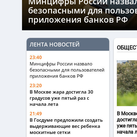
Минцифры России назва
безопасными для пользо
приложения банков РФ
ЛЕНТА НОВОСТЕЙ
ОБЩЕС
23:40
Минцифры России назвало
безопасными для пользователей
приложения банков РФ
23:20
В Москве жара достигла 30
градусов уже пятый раз с
начала лета
21:49
В Москв
В Госдуме предложили создать
достигла
выдерживающие вес ребенка
уже пяты
москитные сетки
начала 