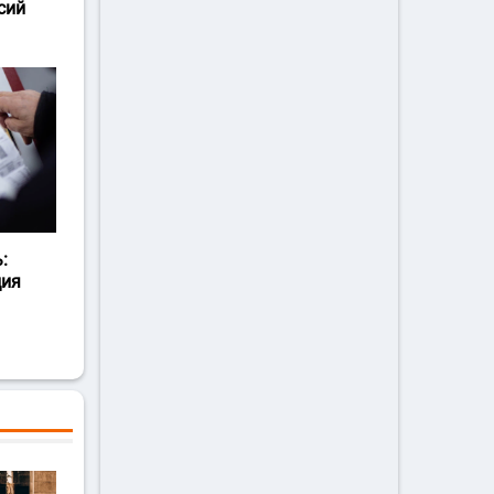
сий
:
ция