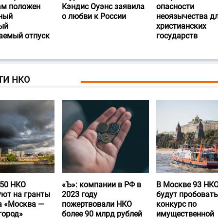
ам положен
Кэндис Оуэнс заявила
опасности
ный
о любви к России
неоязычества д
ый
христианских
аемый отпуск
государств
ТИ НКО
50 НКО
«Ъ‎»: компании в РФ в
В Москве 93 НК
уют на гранты
2023 году
будут пробовать
а «Москва —
пожертвовали НКО
конкурс по
город»
более 90 млрд рублей
имущественной