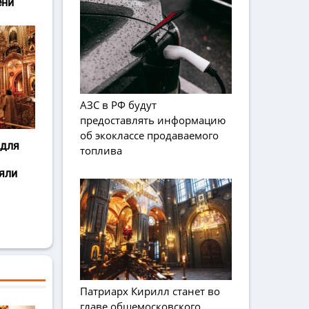
ени
АЗС в РФ будут
предоставлять информацию
об экоклассе продаваемого
 для
топлива
яли
Патриарх Кирилл станет во
главе общемосковского