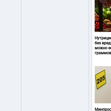
Нутрици
без вред
можно ес
граммов
Минпрос