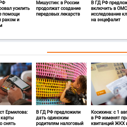
РФ
Мишустин: в России
В ГД РФ предло
ровал усилить
продолжат создание
включить в ОМС
е помощи
передовых лекарств
исследование к
 раком и
на энцефалит
м
ст Ермилова:
В ГД РФ предложили
Косихина: с 1 ав
 карты
дать одиноким
в РФ изменят пр
о снять
родителям налоговый
квитанций ЖКХ 