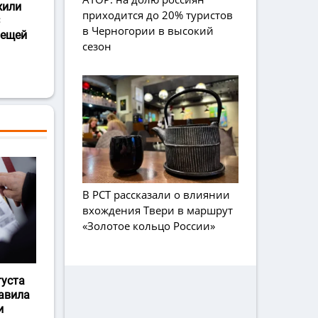
жили
приходится до 20% туристов
в Черногории в высокий
лещей
сезон
В РСТ рассказали о влиянии
вхождения Твери в маршрут
«Золотое кольцо России»
густа
авила
и