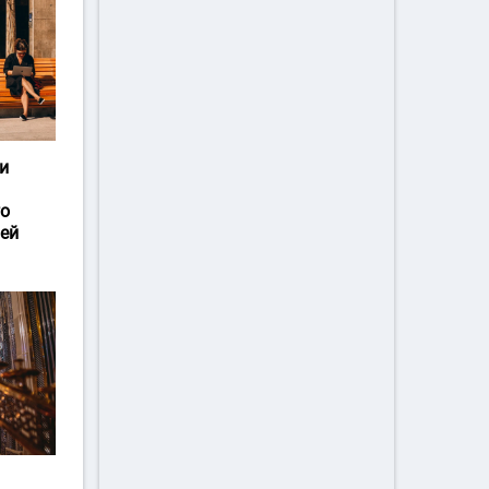
и
го
ей