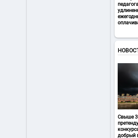
педагог
удлинен
ежегодн
оплачив
НОВОС
Свыше 3
претенд
конкурс
добрый 