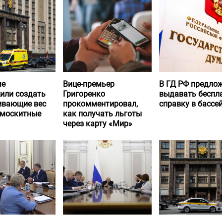
ме
Вице-премьер
В ГД РФ предло
или создать
Григоренко
выдавать беспл
вающие вес
прокомментировал,
справку в бассе
 москитные
как получать льготы
через карту «Мир»