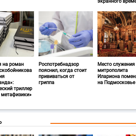
экранного врем
я на роман
Роспотребнадзор
Место служения
скобойникова
пояснил, когда стоит
митрополита
ия
прививаться от
Илариона помен
анда»:
гриппа
на Подмосковье
еский триллер
и метафизики»
Ь