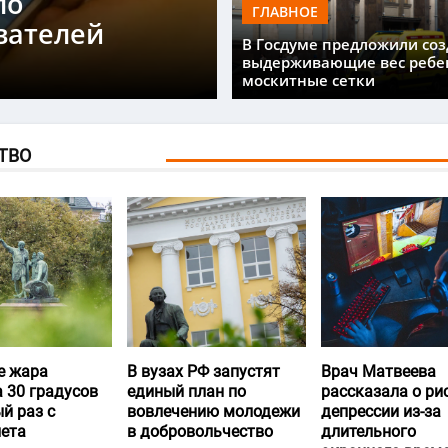
ло
ГЛАВНОЕ
вателей
В Госдуме предложили соз
выдерживающие вес ребе
москитные сетки
ТВО
е жара
В вузах РФ запустят
Врач Матвеева
 30 градусов
единый план по
рассказала о ри
й раз с
вовлечению молодежи
депрессии из-за
лета
в добровольчество
длительного