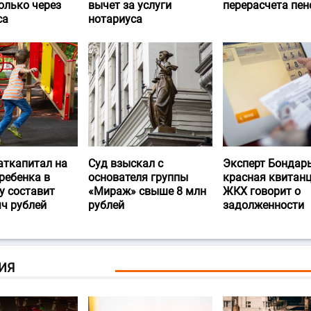
олько через
вычет за услуги
перерасчета пен
са
нотариуса
аткапитал на
Суд взыскал с
Эксперт Бондарь
ребенка в
основателя группы
красная квитан
у составит
«Мираж» свыше 8 млн
ЖКХ говорит о
яч рублей
рублей
задолженности
ИЯ