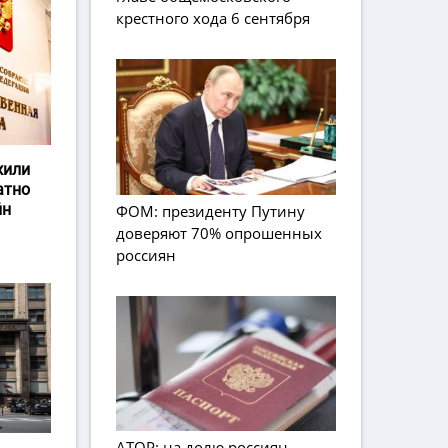
крестного хода 6 сентября
жили
атно
йн
ФОМ: президенту Путину
доверяют 70% опрошенных
россиян
АТОР: на долю россиян