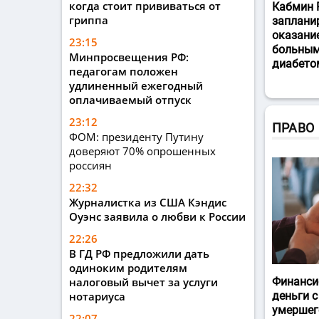
когда стоит прививаться от
Кабмин 
гриппа
заплани
оказани
23:15
больным
Минпросвещения РФ:
диабето
педагогам положен
удлиненный ежегодный
оплачиваемый отпуск
23:12
ПРАВО
ФОМ: президенту Путину
доверяют 70% опрошенных
россиян
22:32
Журналистка из США Кэндис
Оуэнс заявила о любви к России
22:26
В ГД РФ предложили дать
одиноким родителям
налоговый вычет за услуги
Финанси
нотариуса
деньги с
умершег
22:07