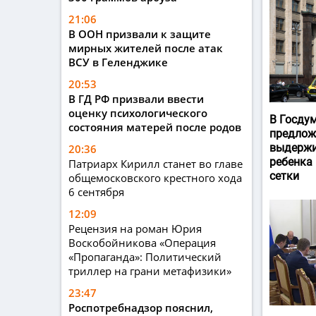
21:06
В ООН призвали к защите
мирных жителей после атак
ВСУ в Геленджике
20:53
В ГД РФ призвали ввести
оценку психологического
В Госду
состояния матерей после родов
предлож
выдержи
20:36
ребенка
Патриарх Кирилл станет во главе
сетки
общемосковского крестного хода
6 сентября
12:09
Рецензия на роман Юрия
Воскобойникова «Операция
«Пропаганда»: Политический
триллер на грани метафизики»
23:47
Роспотребнадзор пояснил,