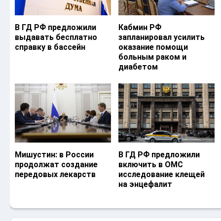
В ГД РФ предложили
Кабмин РФ
выдавать бесплатно
запланировал усилить
справку в бассейн
оказание помощи
больным раком и
диабетом
Мишустин: в России
В ГД РФ предложили
продолжат создание
включить в ОМС
передовых лекарств
исследование клещей
на энцефалит