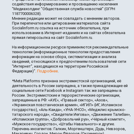
содействия информированию и просвещению населения
"Медиахолдинг "Общественная служба новостей" (ОГРН
1187700006328).
Мнение редакции может не совпадать с мнением авторов.
При перепечатке или цитировании материалов сайта
Socialinform.ru ссылка на источник обязательна, при
использовании в Интернет-изданиях и на сайтах обязательна
прямая гиперссылка на сайт Socialinform.ru.
На информационном ресурсе применяются рекомендательные
технологии (информационные технологии предоставления
информации на основе сбора, систематизации и анализа
сведений, относящихся к предпочтениям пользователей сети
"Интернет", находящихся на территории Российской
Федерации)".
Подробнее
.
*Meta Platforms признана экстремистской организацией, её
деятельность в России запрещена, а также принадлежащие ей
социальные сети Facebook и Instagram так же запрещены в
России. Экстремистские и террористические организации,
запрещенные в РФ: «АУЕ», «Правый сектор», «Азов»,
«Украинская повстанческая армия», «ИГИЛ» (ИГ, Исламское
государство), «Аль-Каида», «УНА-УНСО», «Меджлис крымско-
татарского народа», «Свидетели Иеговы», «Движение Талибан»,
«Исламская группа», «Добровольчий рух», «Чёрный комитет»,
«Мужское государство», «Штабы Навального» и другие.
Перечень иноагентов: Галкин, Моргенштерн, Дудь, Невзоров,
Макаревич, Гордон, Мирон Фёдоров (Оксимирон),