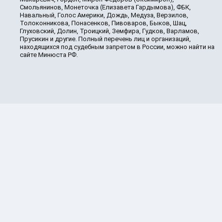
Смольянинов, Монеточка (Елизавета Гардымова), ФБК,
Навальный, Голос Америки, Дождь, Медуза, Верзилов,
Толоконникова, Понасенков, Пивоваров, Быков, Шац,
Глуховский, Долин, Троицкий, Земфира, Гудков, Варламов,
Прусикин и другие. Полный перечень лиц и организаций,
находящихся под судебным запретом в России, можно найти на
сайте Минюста РФ.