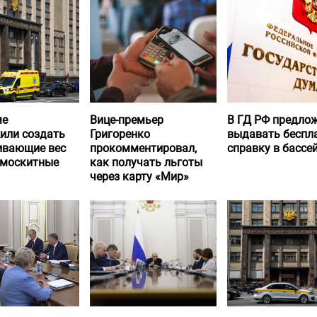
ме
Вице-премьер
В ГД РФ предло
или создать
Григоренко
выдавать беспл
вающие вес
прокомментировал,
справку в бассе
 москитные
как получать льготы
через карту «Мир»