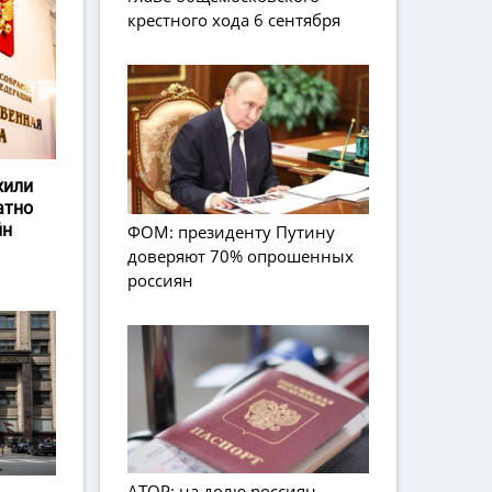
крестного хода 6 сентября
жили
атно
йн
ФОМ: президенту Путину
доверяют 70% опрошенных
россиян
АТОР: на долю россиян