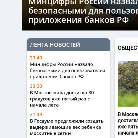
Минцифры России назва
безопасными для пользо
приложения банков РФ
ЛЕНТА НОВОСТЕЙ
ОБЩЕС
23:40
Минцифры России назвало
безопасными для пользователей
приложения банков РФ
23:20
В Москве жара достигла 30
градусов уже пятый раз с
начала лета
21:49
В Москв
В Госдуме предложили создать
достигла
выдерживающие вес ребенка
уже пяты
москитные сетки
начала 