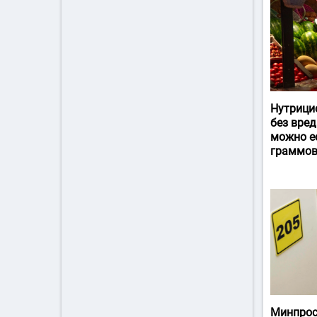
Нутрици
без вред
можно ес
граммов
Минпрос