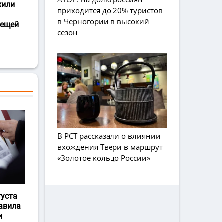
жили
приходится до 20% туристов
в Черногории в высокий
лещей
сезон
В РСТ рассказали о влиянии
вхождения Твери в маршрут
«Золотое кольцо России»
густа
авила
и