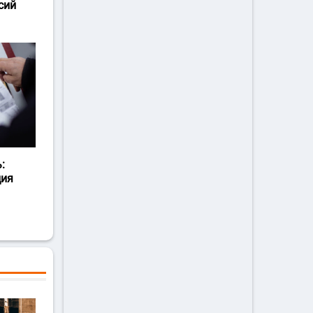
сий
:
ция