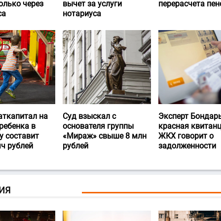
олько через
вычет за услуги
перерасчета пен
са
нотариуса
аткапитал на
Суд взыскал с
Эксперт Бондарь
ребенка в
основателя группы
красная квитан
у составит
«Мираж» свыше 8 млн
ЖКХ говорит о
яч рублей
рублей
задолженности
ИЯ