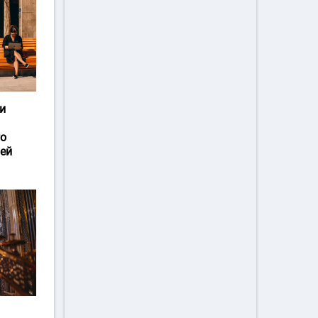
и
го
ей