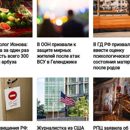
олог Ионова:
В ООН призвали к
В ГД РФ призвал
а за один раз
защите мирных
ввести оценку
ть всего 300
жителей после атак
психологическо
 арбуза
ВСУ в Геленджике
состояния матер
после родов
вещения РФ:
Журналистка из США
РПЦ заявила об