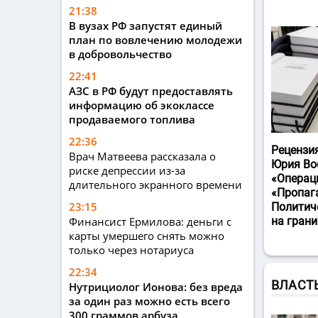
21:38
В вузах РФ запустят единый
план по вовлечению молодежи
в добровольчество
22:41
АЗС в РФ будут предоставлять
информацию об экоклассе
продаваемого топлива
22:36
Рецензи
Врач Матвеева рассказала о
Юрия Во
риске депрессии из-за
«Операц
длительного экранного времени
«Пропаг
23:15
Политич
Финансист Ермилова: деньги с
на гран
карты умершего снять можно
только через нотариуса
22:34
ВЛАСТ
Нутрициолог Ионова: без вреда
за один раз можно есть всего
300 граммов арбуза