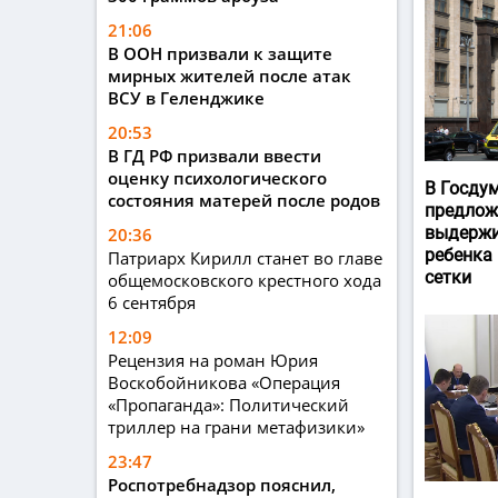
21:06
В ООН призвали к защите
мирных жителей после атак
ВСУ в Геленджике
20:53
В ГД РФ призвали ввести
оценку психологического
В Госду
состояния матерей после родов
предлож
выдержи
20:36
ребенка
Патриарх Кирилл станет во главе
сетки
общемосковского крестного хода
6 сентября
12:09
Рецензия на роман Юрия
Воскобойникова «Операция
«Пропаганда»: Политический
триллер на грани метафизики»
23:47
Роспотребнадзор пояснил,