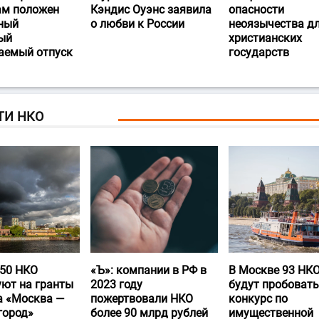
ам положен
Кэндис Оуэнс заявила
опасности
ный
о любви к России
неоязычества д
ый
христианских
аемый отпуск
государств
ТИ НКО
50 НКО
«Ъ‎»: компании в РФ в
В Москве 93 НК
уют на гранты
2023 году
будут пробовать
а «Москва —
пожертвовали НКО
конкурс по
город»
более 90 млрд рублей
имущественной