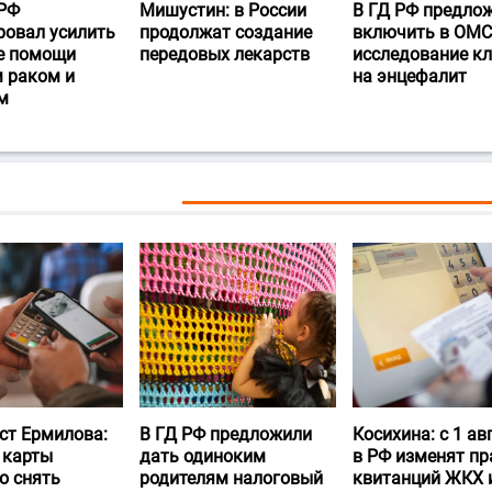
РФ
Мишустин: в России
В ГД РФ предло
ровал усилить
продолжат создание
включить в ОМС
е помощи
передовых лекарств
исследование к
 раком и
на энцефалит
м
ст Ермилова:
В ГД РФ предложили
Косихина: с 1 ав
 карты
дать одиноким
в РФ изменят пр
о снять
родителям налоговый
квитанций ЖКХ 