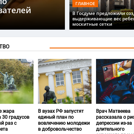
ло
ГЛАВНОЕ
вателей
В Госдуме предложили соз
выдерживающие вес ребе
москитные сетки
ТВО
е жара
В вузах РФ запустят
Врач Матвеева
 30 градусов
единый план по
рассказала о ри
й раз с
вовлечению молодежи
депрессии из-за
лета
в добровольчество
длительного