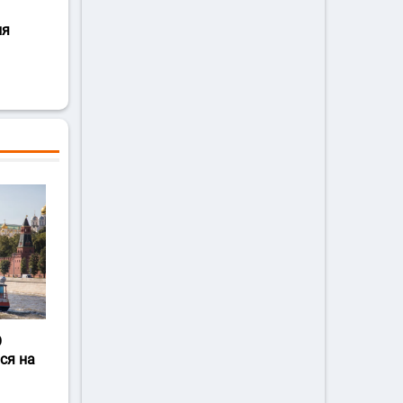
ля
О
ся на