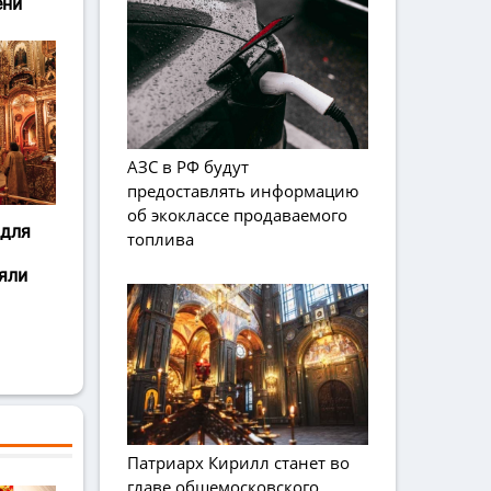
ени
АЗС в РФ будут
предоставлять информацию
об экоклассе продаваемого
 для
топлива
яли
Патриарх Кирилл станет во
главе общемосковского