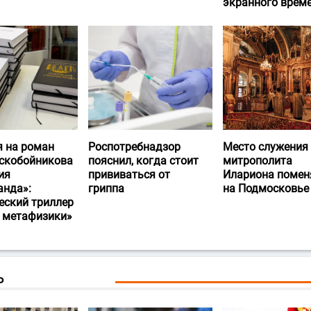
экранного врем
я на роман
Роспотребнадзор
Место служения
скобойникова
пояснил, когда стоит
митрополита
ия
прививаться от
Илариона помен
анда»:
гриппа
на Подмосковье
еский триллер
и метафизики»
Ь