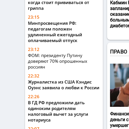
когда стоит прививаться от
Кабмин 
гриппа
заплани
оказани
23:15
больным
Минпросвещения РФ:
диабето
педагогам положен
удлиненный ежегодный
оплачиваемый отпуск
23:12
ПРАВО
ФОМ: президенту Путину
доверяют 70% опрошенных
россиян
22:32
Журналистка из США Кэндис
Оуэнс заявила о любви к России
22:26
В ГД РФ предложили дать
одиноким родителям
налоговый вычет за услуги
Финанси
нотариуса
деньги с
умершег
22:07