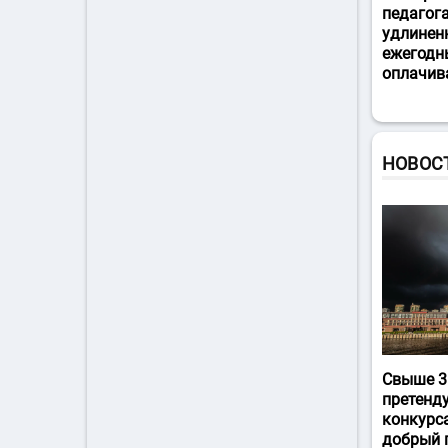
педагог
удлинен
ежегодн
оплачив
НОВОС
Свыше 3
претенд
конкурс
добрый 