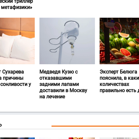
еский триллер
и метафизики»
т Сухарева
Медведя Кузю с
Эксперт Белюга
а причины
отказавшими
пояснила, в каки
 сонливости у
задними лапами
количествах
доставили в Москву
правильно есть
на лечение
Ь