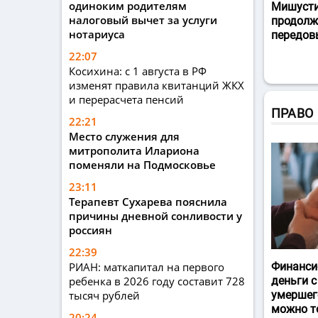
одиноким родителям
Мишусти
налоговый вычет за услуги
продолж
нотариуса
передов
22:07
Косихина: с 1 августа в РФ
изменят правила квитанций ЖКХ
и перерасчета пенсий
ПРАВО
22:21
Место служения для
митрополита Илариона
поменяли на Подмосковье
23:11
Терапевт Сухарева пояснила
причины дневной сонливости у
россиян
22:39
РИАН: маткапитал на первого
Финанси
ребенка в 2026 году составит 728
деньги с
тысяч рублей
умершег
можно т
20:24