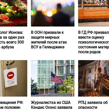
олог Ионова:
В ООН призвали к
В ГД РФ призвал
а за один раз
защите мирных
ввести оценку
ть всего 300
жителей после атак
психологическо
 арбуза
ВСУ в Геленджике
состояния матер
после родов
вещения РФ:
Журналистка из США
РПЦ заявила об
ам положен
Кэндис Оуэнс заявила
опасности