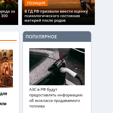
ПОЗИЦИЯ
вреда за
В ГД РФ призвали ввести оценку
 300
психологического состояния
матерей после родов
ПОПУЛЯРНОЕ
АЗС в РФ будут
 для
предоставлять информацию
об экоклассе продаваемого
яли
топлива