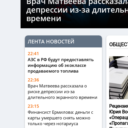
Врач Матвеева рассказал
депрессии из-за длитель
времени
ЛЕНТА НОВОСТЕЙ
ОБЩЕС
22:41
АЗС в РФ будут предоставлять
информацию об экоклассе
продаваемого топлива
22:36
Врач Матвеева рассказала о
риске депрессии из-за
длительного экранного времени
23:15
Рецензи
Финансист Ермилова: деньги с
Юрия Во
карты умершего снять можно
«Операц
только через нотариуса
«Пропаг