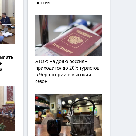
россиян
силить
АТОР: на долю россиян
и
приходится до 20% туристов
и
в Черногории в высокий
сезон