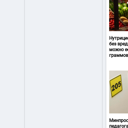
Нутрици
без вред
можно ес
граммов
Минпрос
педагог