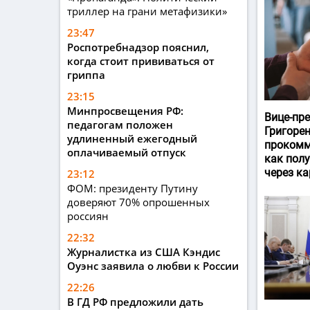
триллер на грани метафизики»
23:47
Роспотребнадзор пояснил,
когда стоит прививаться от
гриппа
23:15
Минпросвещения РФ:
Вице-пр
педагогам положен
Григоре
удлиненный ежегодный
прокомм
оплачиваемый отпуск
как пол
через ка
23:12
ФОМ: президенту Путину
доверяют 70% опрошенных
россиян
22:32
Журналистка из США Кэндис
Оуэнс заявила о любви к России
22:26
В ГД РФ предложили дать