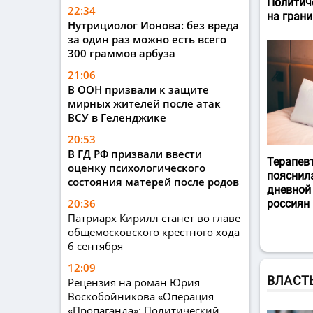
Политич
22:34
на гран
Нутрициолог Ионова: без вреда
за один раз можно есть всего
300 граммов арбуза
21:06
В ООН призвали к защите
мирных жителей после атак
ВСУ в Геленджике
20:53
В ГД РФ призвали ввести
Терапев
оценку психологического
пояснил
состояния матерей после родов
дневной
20:36
россиян
Патриарх Кирилл станет во главе
общемосковского крестного хода
6 сентября
12:09
ВЛАСТ
Рецензия на роман Юрия
Воскобойникова «Операция
«Пропаганда»: Политический