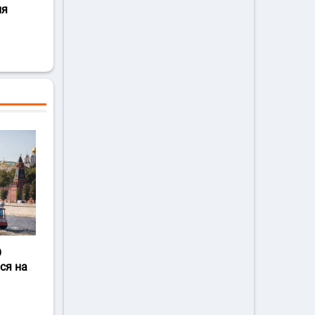
ля
О
ся на