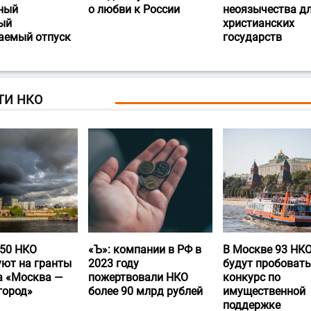
ный
о любви к России
неоязычества д
ый
христианских
аемый отпуск
государств
ТИ НКО
50 НКО
«Ъ‎»: компании в РФ в
В Москве 93 НК
уют на гранты
2023 году
будут пробовать
а «Москва —
пожертвовали НКО
конкурс по
город»
более 90 млрд рублей
имущественной
поддержке