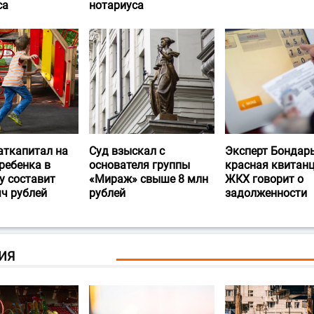
са
нотариуса
аткапитал на
Суд взыскал с
Эксперт Бондарь
ребенка в
основателя группы
красная квитан
у составит
«Мираж» свыше 8 млн
ЖКХ говорит о
яч рублей
рублей
задолженности
ИЯ