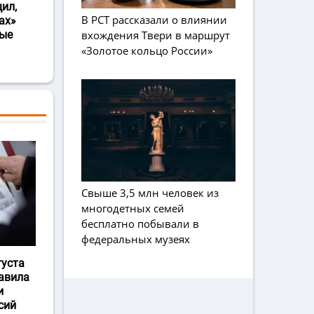
ил,
В РСТ рассказали о влиянии
ах»
вхождения Твери в маршрут
ные
«Золотое кольцо России»
Свыше 3,5 млн человек из
многодетных семей
бесплатно побывали в
федеральных музеях
густа
авила
и
сий