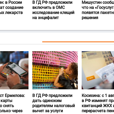
н: в России
В ГД РФ предложили
Мишустин сообщ
ат создание
включить в ОМС
что на «Госуслуг
ых лекарств
исследование клещей
появятся пакет
на энцефалит
решения
ст Ермилова:
В ГД РФ предложили
Косихина: с 1 ав
 карты
дать одиноким
в РФ изменят пр
о снять
родителям налоговый
квитанций ЖКХ 
олько через
вычет за услуги
перерасчета пен