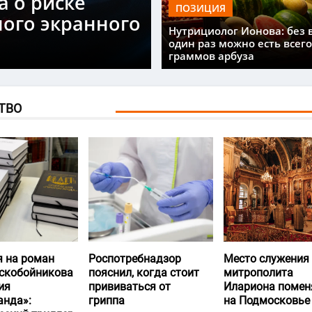
а о риске
ПОЗИЦИЯ
ного экранного
Нутрициолог Ионова: без 
один раз можно есть всего
граммов арбуза
ТВО
я на роман
Роспотребнадзор
Место служения
скобойникова
пояснил, когда стоит
митрополита
ия
прививаться от
Илариона помен
анда»:
гриппа
на Подмосковье