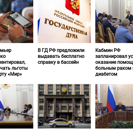
емьер
В ГД РФ предложили
Кабмин РФ
нко
выдавать бесплатно
запланировал у
ентировал,
справку в бассейн
оказание помощ
учать льготы
больным раком 
рту «Мир»
диабетом