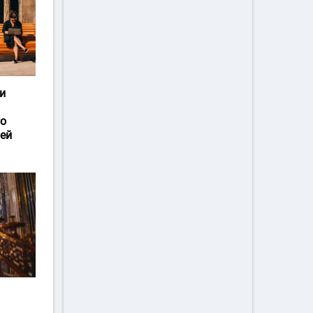
и
го
ей