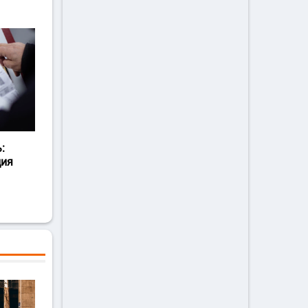
:
ция