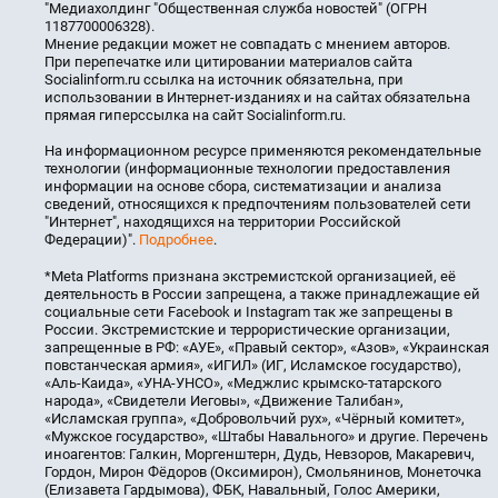
"Медиахолдинг "Общественная служба новостей" (ОГРН
1187700006328).
Мнение редакции может не совпадать с мнением авторов.
При перепечатке или цитировании материалов сайта
Socialinform.ru ссылка на источник обязательна, при
использовании в Интернет-изданиях и на сайтах обязательна
прямая гиперссылка на сайт Socialinform.ru.
На информационном ресурсе применяются рекомендательные
технологии (информационные технологии предоставления
информации на основе сбора, систематизации и анализа
сведений, относящихся к предпочтениям пользователей сети
"Интернет", находящихся на территории Российской
Федерации)".
Подробнее
.
*Meta Platforms признана экстремистской организацией, её
деятельность в России запрещена, а также принадлежащие ей
социальные сети Facebook и Instagram так же запрещены в
России. Экстремистские и террористические организации,
запрещенные в РФ: «АУЕ», «Правый сектор», «Азов», «Украинская
повстанческая армия», «ИГИЛ» (ИГ, Исламское государство),
«Аль-Каида», «УНА-УНСО», «Меджлис крымско-татарского
народа», «Свидетели Иеговы», «Движение Талибан»,
«Исламская группа», «Добровольчий рух», «Чёрный комитет»,
«Мужское государство», «Штабы Навального» и другие. Перечень
иноагентов: Галкин, Моргенштерн, Дудь, Невзоров, Макаревич,
Гордон, Мирон Фёдоров (Оксимирон), Смольянинов, Монеточка
(Елизавета Гардымова), ФБК, Навальный, Голос Америки,