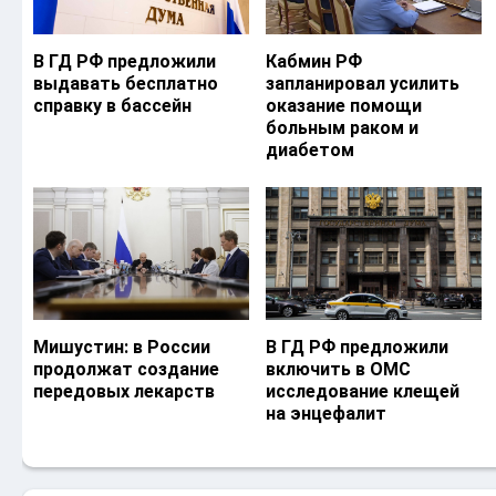
В ГД РФ предложили
Кабмин РФ
выдавать бесплатно
запланировал усилить
справку в бассейн
оказание помощи
больным раком и
диабетом
Мишустин: в России
В ГД РФ предложили
продолжат создание
включить в ОМС
передовых лекарств
исследование клещей
на энцефалит