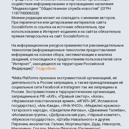
содействия информированию и просвещению населения
"Медиахолдинг "Общественная служба новостей" (ОГРН
1187700006328).
Мнение редакции может не совпадать с мнением авторов.
При перепечатке или цитировании материалов сайта
Socialinform.ru ссылка на источник обязательна, при
использовании в Интернет-изданиях и на сайтах обязательна
прямая гиперссылка на сайт Socialinform.ru.
На информационном ресурсе применяются рекомендательные
технологии (информационные технологии предоставления
информации на основе сбора, систематизации и анализа
сведений, относящихся к предпочтениям пользователей сети
"Интернет", находящихся на территории Российской
Федерации)".
Подробнее
.
*Meta Platforms признана экстремистской организацией, её
деятельность в России запрещена, а также принадлежащие ей
социальные сети Facebook и Instagram так же запрещены в
России. Экстремистские и террористические организации,
запрещенные в РФ: «АУЕ», «Правый сектор», «Азов»,
«Украинская повстанческая армия», «ИГИЛ» (ИГ, Исламское
государство), «Аль-Каида», «УНА-УНСО», «Меджлис крымско-
татарского народа», «Свидетели Иеговы», «Движение Талибан»,
«Исламская группа», «Добровольчий рух», «Чёрный комитет»,
«Мужское государство», «Штабы Навального» и другие.
Перечень иноагентов: Галкин, Моргенштерн, Дудь, Невзоров,
Макаревич, Гордон, Мирон Фёдоров (Оксимирон),