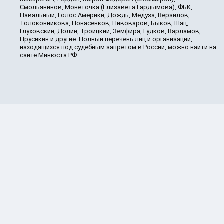
Смольянинов, Монеточка (Елизавета Гардымова), ФБК,
Навальный, Голос Америки, Дождь, Медуза, Верзилов,
Толоконникова, Понасенков, Пивоваров, Быков, Шац,
Глуховский, Долин, Троицкий, Земфира, Гудков, Варламов,
Прусикин и другие. Полный перечень лиц и организаций,
находящихся под судебным запретом в России, можно найти на
сайте Минюста РФ.