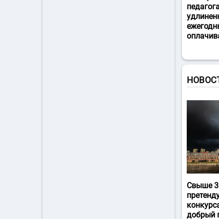
педагог
удлинен
ежегодн
оплачив
НОВОС
Свыше 3
претенд
конкурс
добрый 