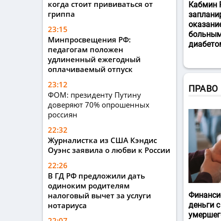
когда стоит прививаться от
Кабмин 
гриппа
заплани
оказани
23:15
больным
Минпросвещения РФ:
диабето
педагогам положен
удлиненный ежегодный
оплачиваемый отпуск
23:12
ПРАВО
ФОМ: президенту Путину
доверяют 70% опрошенных
россиян
22:32
Журналистка из США Кэндис
Оуэнс заявила о любви к России
22:26
В ГД РФ предложили дать
одиноким родителям
налоговый вычет за услуги
Финанси
нотариуса
деньги с
умершег
22:07