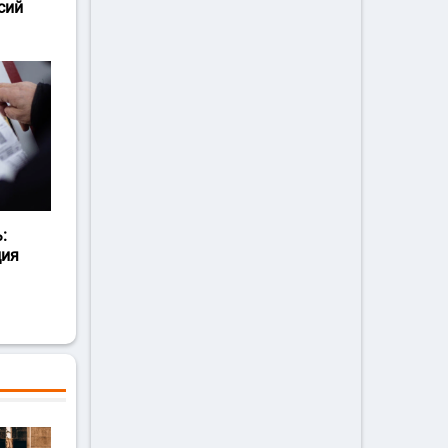
сий
:
ция