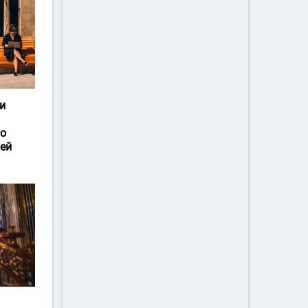
и
го
ей