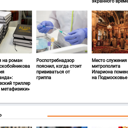
экранного врем
я на роман
Роспотребнадзор
Место служения
скобойникова
пояснил, когда стоит
митрополита
ия
прививаться от
Илариона помен
анда»:
гриппа
на Подмосковье
еский триллер
и метафизики»
Ь