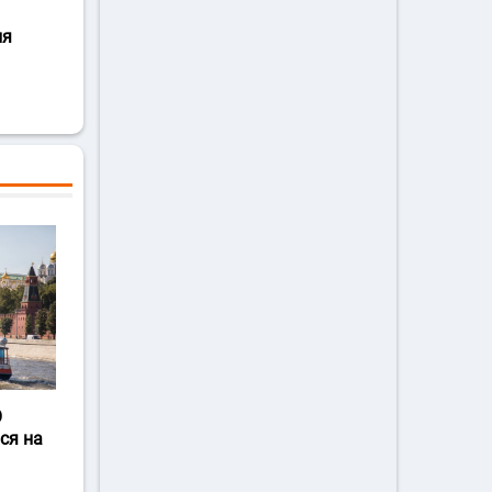
ля
О
ся на