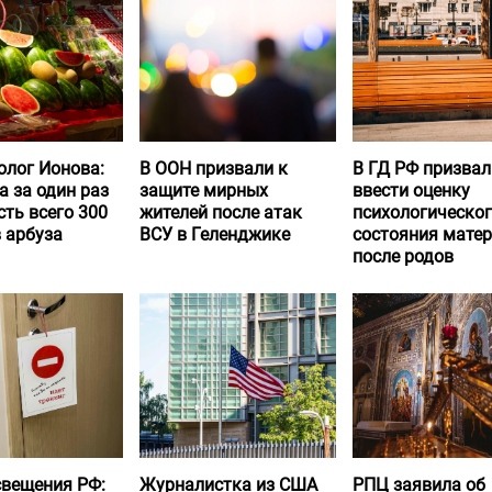
олог Ионова:
В ООН призвали к
В ГД РФ призвал
а за один раз
защите мирных
ввести оценку
ть всего 300
жителей после атак
психологическо
 арбуза
ВСУ в Геленджике
состояния матер
после родов
вещения РФ:
Журналистка из США
РПЦ заявила об