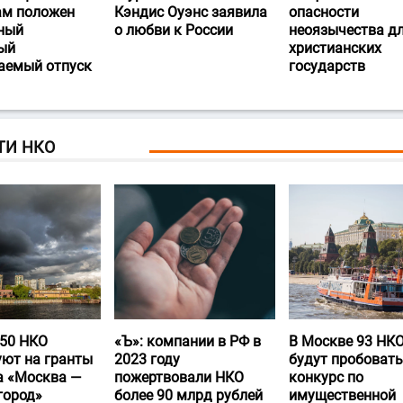
ам положен
Кэндис Оуэнс заявила
опасности
ный
о любви к России
неоязычества д
ый
христианских
аемый отпуск
государств
ТИ НКО
50 НКО
«Ъ‎»: компании в РФ в
В Москве 93 НК
уют на гранты
2023 году
будут пробовать
а «Москва —
пожертвовали НКО
конкурс по
город»
более 90 млрд рублей
имущественной