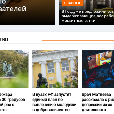
ло
ГЛАВНОЕ
вателей
В Госдуме предложили соз
выдерживающие вес ребе
москитные сетки
ТВО
е жара
В вузах РФ запустят
Врач Матвеева
 30 градусов
единый план по
рассказала о ри
й раз с
вовлечению молодежи
депрессии из-за
лета
в добровольчество
длительного