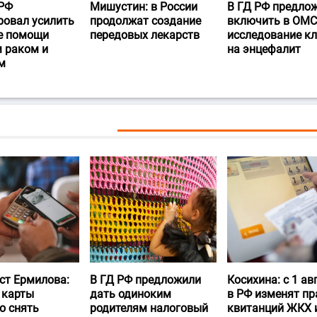
РФ
Мишустин: в России
В ГД РФ предло
ровал усилить
продолжат создание
включить в ОМС
е помощи
передовых лекарств
исследование к
 раком и
на энцефалит
м
ст Ермилова:
В ГД РФ предложили
Косихина: с 1 ав
 карты
дать одиноким
в РФ изменят пр
о снять
родителям налоговый
квитанций ЖКХ 