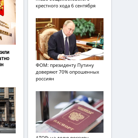
крестного хода 6 сентября
жили
атно
йн
ФОМ: президенту Путину
доверяют 70% опрошенных
россиян
АТОР: на долю россиян