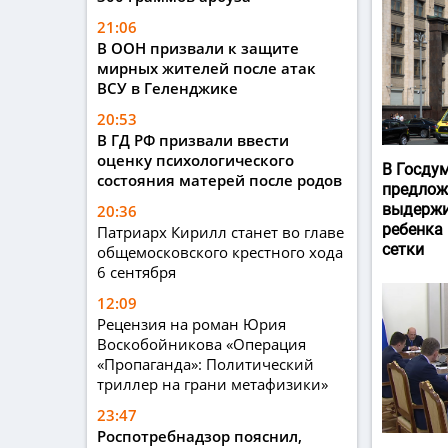
21:06
В ООН призвали к защите
мирных жителей после атак
ВСУ в Геленджике
20:53
В ГД РФ призвали ввести
оценку психологического
В Госду
состояния матерей после родов
предлож
выдержи
20:36
ребенка
Патриарх Кирилл станет во главе
сетки
общемосковского крестного хода
6 сентября
12:09
Рецензия на роман Юрия
Воскобойникова «Операция
«Пропаганда»: Политический
триллер на грани метафизики»
23:47
Роспотребнадзор пояснил,