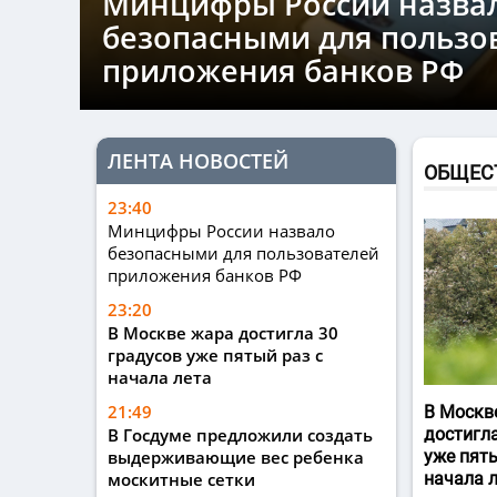
Минцифры России назва
безопасными для пользо
приложения банков РФ
ЛЕНТА НОВОСТЕЙ
ОБЩЕС
23:40
Минцифры России назвало
безопасными для пользователей
приложения банков РФ
23:20
В Москве жара достигла 30
градусов уже пятый раз с
начала лета
21:49
В Москв
В Госдуме предложили создать
достигла
выдерживающие вес ребенка
уже пяты
москитные сетки
начала 