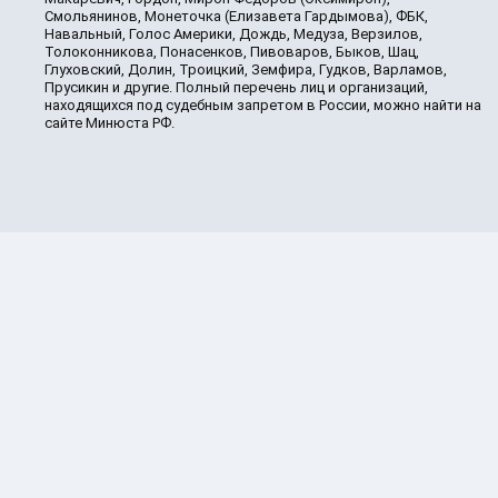
Смольянинов, Монеточка (Елизавета Гардымова), ФБК,
Навальный, Голос Америки, Дождь, Медуза, Верзилов,
Толоконникова, Понасенков, Пивоваров, Быков, Шац,
Глуховский, Долин, Троицкий, Земфира, Гудков, Варламов,
Прусикин и другие. Полный перечень лиц и организаций,
находящихся под судебным запретом в России, можно найти на
сайте Минюста РФ.