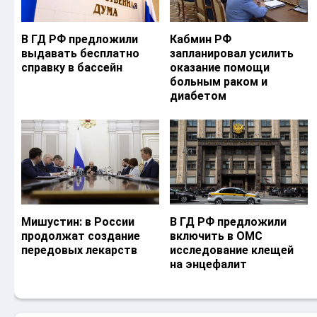
В ГД РФ предложили
Кабмин РФ
выдавать бесплатно
запланировал усилить
справку в бассейн
оказание помощи
больным раком и
диабетом
Мишустин: в России
В ГД РФ предложили
продолжат создание
включить в ОМС
передовых лекарств
исследование клещей
на энцефалит