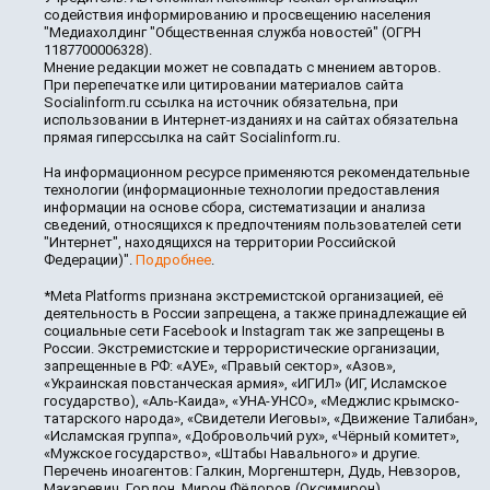
содействия информированию и просвещению населения
"Медиахолдинг "Общественная служба новостей" (ОГРН
1187700006328).
Мнение редакции может не совпадать с мнением авторов.
При перепечатке или цитировании материалов сайта
Socialinform.ru ссылка на источник обязательна, при
использовании в Интернет-изданиях и на сайтах обязательна
прямая гиперссылка на сайт Socialinform.ru.
На информационном ресурсе применяются рекомендательные
технологии (информационные технологии предоставления
информации на основе сбора, систематизации и анализа
сведений, относящихся к предпочтениям пользователей сети
"Интернет", находящихся на территории Российской
Федерации)".
Подробнее
.
*Meta Platforms признана экстремистской организацией, её
деятельность в России запрещена, а также принадлежащие ей
социальные сети Facebook и Instagram так же запрещены в
России. Экстремистские и террористические организации,
запрещенные в РФ: «АУЕ», «Правый сектор», «Азов»,
«Украинская повстанческая армия», «ИГИЛ» (ИГ, Исламское
государство), «Аль-Каида», «УНА-УНСО», «Меджлис крымско-
татарского народа», «Свидетели Иеговы», «Движение Талибан»,
«Исламская группа», «Добровольчий рух», «Чёрный комитет»,
«Мужское государство», «Штабы Навального» и другие.
Перечень иноагентов: Галкин, Моргенштерн, Дудь, Невзоров,
Макаревич, Гордон, Мирон Фёдоров (Оксимирон),