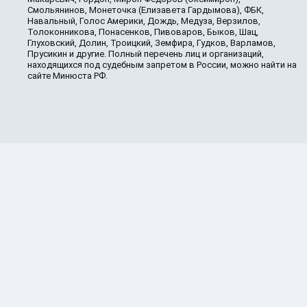
Смольянинов, Монеточка (Елизавета Гардымова), ФБК,
Навальный, Голос Америки, Дождь, Медуза, Верзилов,
Толоконникова, Понасенков, Пивоваров, Быков, Шац,
Глуховский, Долин, Троицкий, Земфира, Гудков, Варламов,
Прусикин и другие. Полный перечень лиц и организаций,
находящихся под судебным запретом в России, можно найти на
сайте Минюста РФ.