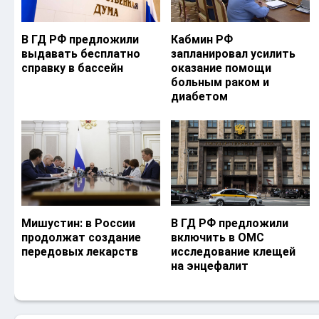
В ГД РФ предложили
Кабмин РФ
выдавать бесплатно
запланировал усилить
справку в бассейн
оказание помощи
больным раком и
диабетом
Мишустин: в России
В ГД РФ предложили
продолжат создание
включить в ОМС
передовых лекарств
исследование клещей
на энцефалит