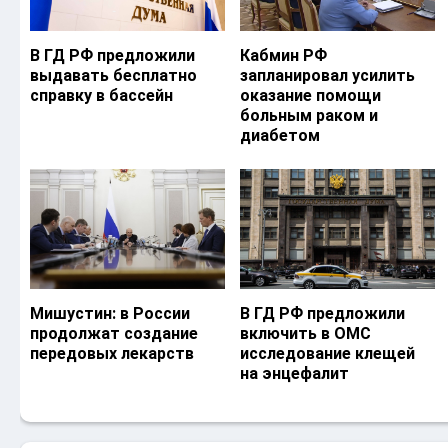
В ГД РФ предложили
Кабмин РФ
выдавать бесплатно
запланировал усилить
справку в бассейн
оказание помощи
больным раком и
диабетом
Мишустин: в России
В ГД РФ предложили
продолжат создание
включить в ОМС
передовых лекарств
исследование клещей
на энцефалит