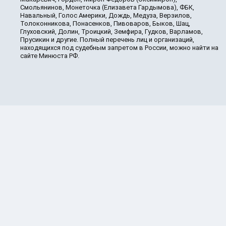
Смольянинов, Монеточка (Елизавета Гардымова), ФБК,
Навальный, Голос Америки, Дождь, Медуза, Верзилов,
Толоконникова, Понасенков, Пивоваров, Быков, Шац,
Глуховский, Долин, Троицкий, Земфира, Гудков, Варламов,
Прусикин и другие. Полный перечень лиц и организаций,
находящихся под судебным запретом в России, можно найти на
сайте Минюста РФ.