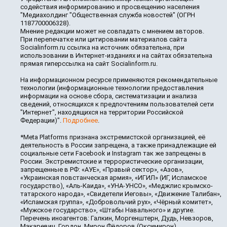
содействия информированию и просвещению населения
"Медиахолдинг "Общественная служба новостей" (ОГРН
1187700006328).
Мнение редакции может не совпадать с мнением авторов.
При перепечатке или цитировании материалов сайта
Socialinform.ru ссылка на источник обязательна, при
использовании в Интернет-изданиях и на сайтах обязательна
прямая гиперссылка на сайт Socialinform.ru.
На информационном ресурсе применяются рекомендательные
технологии (информационные технологии предоставления
информации на основе сбора, систематизации и анализа
сведений, относящихся к предпочтениям пользователей сети
"Интернет", находящихся на территории Российской
Федерации)".
Подробнее
.
*Meta Platforms признана экстремистской организацией, её
деятельность в России запрещена, а также принадлежащие ей
социальные сети Facebook и Instagram так же запрещены в
России. Экстремистские и террористические организации,
запрещенные в РФ: «АУЕ», «Правый сектор», «Азов»,
«Украинская повстанческая армия», «ИГИЛ» (ИГ, Исламское
государство), «Аль-Каида», «УНА-УНСО», «Меджлис крымско-
татарского народа», «Свидетели Иеговы», «Движение Талибан»,
«Исламская группа», «Добровольчий рух», «Чёрный комитет»,
«Мужское государство», «Штабы Навального» и другие.
Перечень иноагентов: Галкин, Моргенштерн, Дудь, Невзоров,
Макаревич, Гордон, Мирон Фёдоров (Оксимирон),