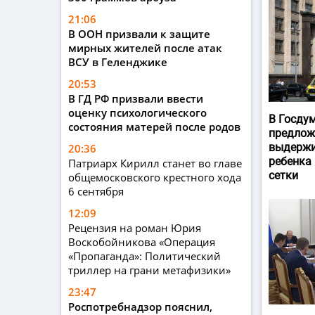
21:06
В ООН призвали к защите
мирных жителей после атак
ВСУ в Геленджике
20:53
В ГД РФ призвали ввести
оценку психологического
В Госду
состояния матерей после родов
предлож
выдержи
20:36
ребенка
Патриарх Кирилл станет во главе
сетки
общемосковского крестного хода
6 сентября
12:09
Рецензия на роман Юрия
Воскобойникова «Операция
«Пропаганда»: Политический
триллер на грани метафизики»
23:47
Роспотребнадзор пояснил,