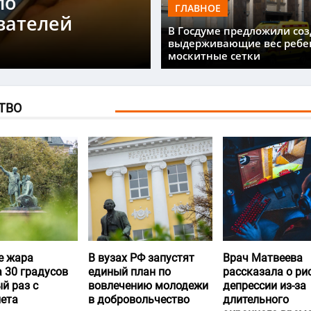
ло
ГЛАВНОЕ
вателей
В Госдуме предложили соз
выдерживающие вес ребе
москитные сетки
ТВО
е жара
В вузах РФ запустят
Врач Матвеева
 30 градусов
единый план по
рассказала о ри
й раз с
вовлечению молодежи
депрессии из-за
лета
в добровольчество
длительного