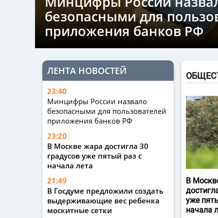
Минцифры России назва
безопасными для пользо
приложения банков РФ
ЛЕНТА НОВОСТЕЙ
ОБЩЕС
23:40
Минцифры России назвало
безопасными для пользователей
приложения банков РФ
23:20
В Москве жара достигла 30
градусов уже пятый раз с
начала лета
21:49
В Москв
В Госдуме предложили создать
достигла
выдерживающие вес ребенка
уже пяты
москитные сетки
начала 