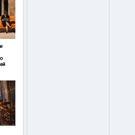
и
го
ей