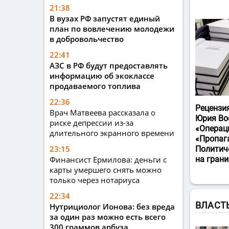
21:38
В вузах РФ запустят единый
план по вовлечению молодежи
в добровольчество
22:41
АЗС в РФ будут предоставлять
информацию об экоклассе
продаваемого топлива
22:36
Рецензи
Врач Матвеева рассказала о
Юрия Во
риске депрессии из-за
«Операц
длительного экранного времени
«Пропаг
23:15
Политич
Финансист Ермилова: деньги с
на гран
карты умершего снять можно
только через нотариуса
22:34
ВЛАСТ
Нутрициолог Ионова: без вреда
за один раз можно есть всего
300 граммов арбуза