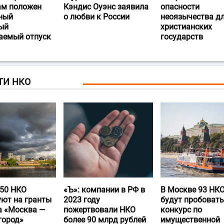
ам положен
Кэндис Оуэнс заявила
опасности
ный
о любви к России
неоязычества д
ый
христианских
аемый отпуск
государств
ТИ НКО
50 НКО
«Ъ‎»: компании в РФ в
В Москве 93 НК
уют на гранты
2023 году
будут пробовать
а «Москва —
пожертвовали НКО
конкурс по
город»
более 90 млрд рублей
имущественной