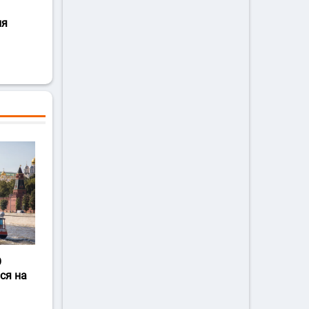
ля
О
ся на