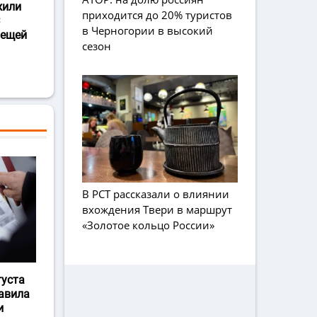
жили
приходится до 20% туристов
в Черногории в высокий
лещей
сезон
В РСТ рассказали о влиянии
вхождения Твери в маршрут
«Золотое кольцо России»
густа
авила
и