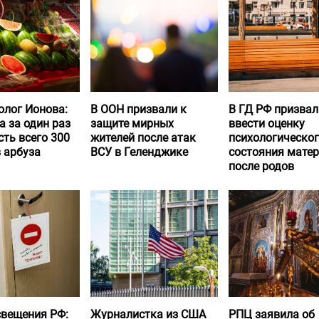
олог Ионова:
В ООН призвали к
В ГД РФ призвал
а за один раз
защите мирных
ввести оценку
ть всего 300
жителей после атак
психологическо
 арбуза
ВСУ в Геленджике
состояния матер
после родов
вещения РФ:
Журналистка из США
РПЦ заявила об