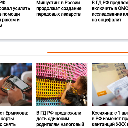
РФ
Мишустин: в России
В ГД РФ предло
ровал усилить
продолжат создание
включить в ОМС
е помощи
передовых лекарств
исследование к
 раком и
на энцефалит
м
ст Ермилова:
В ГД РФ предложили
Косихина: с 1 ав
 карты
дать одиноким
в РФ изменят пр
о снять
родителям налоговый
квитанций ЖКХ 