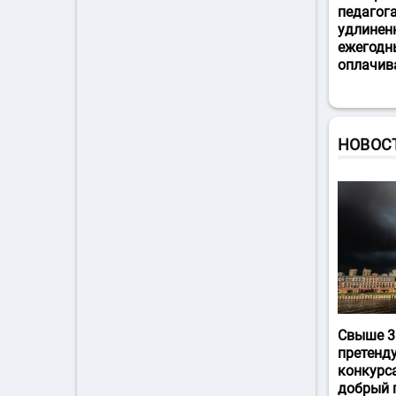
педагог
удлинен
ежегодн
оплачив
НОВОС
Свыше 3
претенд
конкурс
добрый 