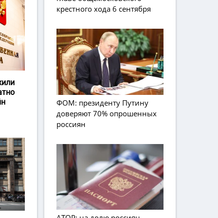
крестного хода 6 сентября
жили
атно
йн
ФОМ: президенту Путину
доверяют 70% опрошенных
россиян
АТОР: на долю россиян