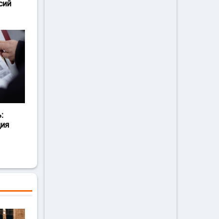
сий
:
ция