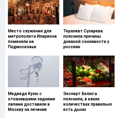
Место служения для
Терапевт Сухарева
митрополита Илариона
пояснила причины
поменяли на
дневной сонливости у
Подмосковье
россиян
Медведя Кузю с
Эксперт Белюга
отказавшими задними
пояснила, в каких
лапами доставили в
количествах правильно
Москву на лечение
есть дыню