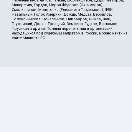
Перечень иноагентов: Галкин, Моргенштерн, Дудь, Невзоров,
Макаревич, Гордон, Мирон Фёдоров (Оксимирон),
Смольянинов, Монеточка (Елизавета Гардымова), ФБК,
Навальный, Голос Америки, Дождь, Медуза, Верзилов,
Толоконникова, Понасенков, Пивоваров, Быков, Шац,
Глуховский, Долин, Троицкий, Земфира, Гудков, Варламов,
Прусикин и другие. Полный перечень лиц и организаций,
находящихся под судебным запретом в России, можно найти на
сайте Минюста РФ.