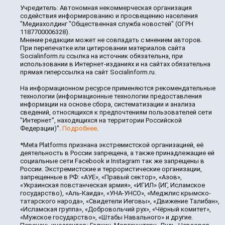
Учредитель: Автономная некоммерческая организация
содействия информированию и просвещению населения
"Медиахолдинг "Общественная служба новостей" (ОГРН
1187700006328).
Мнение редакции может не совпадать с мнением авторов.
При перепечатке или цитировании материалов сайта
Socialinform.ru ссылка на источник обязательна, при
использовании в Интернет-изданиях и на сайтах обязательна
прямая гиперссылка на сайт Socialinform.ru.
На информационном ресурсе применяются рекомендательные
технологии (информационные технологии предоставления
информации на основе сбора, систематизации и анализа
сведений, относящихся к предпочтениям пользователей сети
"Интернет", находящихся на территории Российской
Федерации)".
Подробнее
.
*Meta Platforms признана экстремистской организацией, её
деятельность в России запрещена, а также принадлежащие ей
социальные сети Facebook и Instagram так же запрещены в
России. Экстремистские и террористические организации,
запрещенные в РФ: «АУЕ», «Правый сектор», «Азов»,
«Украинская повстанческая армия», «ИГИЛ» (ИГ, Исламское
государство), «Аль-Каида», «УНА-УНСО», «Меджлис крымско-
татарского народа», «Свидетели Иеговы», «Движение Талибан»,
«Исламская группа», «Добровольчий рух», «Чёрный комитет»,
«Мужское государство», «Штабы Навального» и другие.