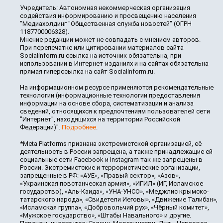
Учредитель: Автономная некоммерческая организация
содействия информированию и просвещению населения
"Медиахолдинг "Общественная служба новостей" (ОГРН
1187700006328).
Мнение редакции может не совпадать с мнением авторов.
При перепечатке или цитировании материалов сайта
Socialinform.ru ссылка на источник обязательна, при
использовании в Интернет-изданиях и на сайтах обязательна
прямая гиперссылка на сайт Socialinform.ru.
На информационном ресурсе применяются рекомендательные
технологии (информационные технологии предоставления
информации на основе сбора, систематизации и анализа
сведений, относящихся к предпочтениям пользователей сети
"Интернет", находящихся на территории Российской
Федерации)".
Подробнее
.
*Meta Platforms признана экстремистской организацией, её
деятельность в России запрещена, а также принадлежащие ей
социальные сети Facebook и Instagram так же запрещены в
России. Экстремистские и террористические организации,
запрещенные в РФ: «АУЕ», «Правый сектор», «Азов»,
«Украинская повстанческая армия», «ИГИЛ» (ИГ, Исламское
государство), «Аль-Каида», «УНА-УНСО», «Меджлис крымско-
татарского народа», «Свидетели Иеговы», «Движение Талибан»,
«Исламская группа», «Добровольчий рух», «Чёрный комитет»,
«Мужское государство», «Штабы Навального» и другие.