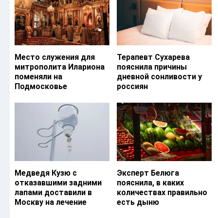
Место служения для
Терапевт Сухарева
митрополита Илариона
пояснила причины
поменяли на
дневной сонливости у
Подмосковье
россиян
Медведя Кузю с
Эксперт Белюга
отказавшими задними
пояснила, в каких
лапами доставили в
количествах правильно
Москву на лечение
есть дыню