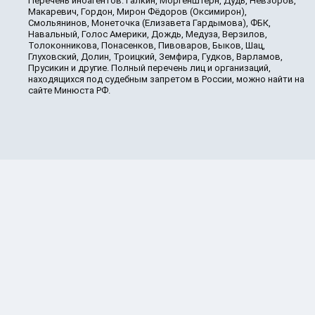
Перечень иноагентов: Галкин, Моргенштерн, Дудь, Невзоров,
Макаревич, Гордон, Мирон Фёдоров (Оксимирон),
Смольянинов, Монеточка (Елизавета Гардымова), ФБК,
Навальный, Голос Америки, Дождь, Медуза, Верзилов,
Толоконникова, Понасенков, Пивоваров, Быков, Шац,
Глуховский, Долин, Троицкий, Земфира, Гудков, Варламов,
Прусикин и другие. Полный перечень лиц и организаций,
находящихся под судебным запретом в России, можно найти на
сайте Минюста РФ.