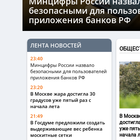
Минцифры России назва
безопасными для пользо
приложения банков РФ
ЛЕНТА НОВОСТЕЙ
ОБЩЕС
23:40
Минцифры России назвало
безопасными для пользователей
приложения банков РФ
23:20
В Москве жара достигла 30
градусов уже пятый раз с
начала лета
21:49
В Москв
В Госдуме предложили создать
достигла
выдерживающие вес ребенка
уже пяты
москитные сетки
начала 