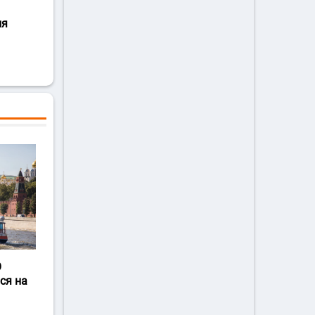
ля
О
ся на