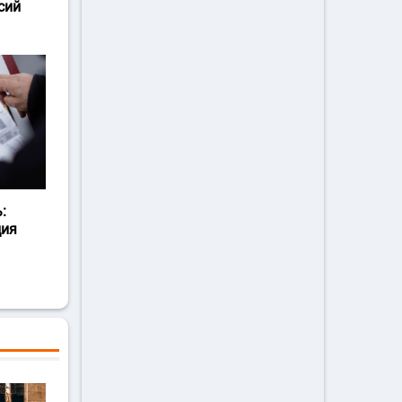
сий
:
ция