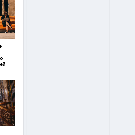
и
го
ей