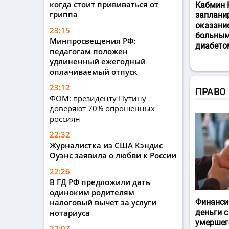
когда стоит прививаться от
Кабмин 
гриппа
заплани
оказани
23:15
больным
Минпросвещения РФ:
диабето
педагогам положен
удлиненный ежегодный
оплачиваемый отпуск
23:12
ПРАВО
ФОМ: президенту Путину
доверяют 70% опрошенных
россиян
22:32
Журналистка из США Кэндис
Оуэнс заявила о любви к России
22:26
В ГД РФ предложили дать
одиноким родителям
налоговый вычет за услуги
Финанси
нотариуса
деньги с
умершег
22:07