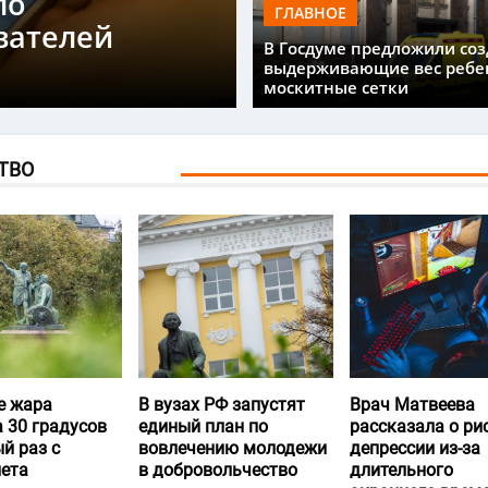
ло
ГЛАВНОЕ
вателей
В Госдуме предложили соз
выдерживающие вес ребе
москитные сетки
ТВО
е жара
В вузах РФ запустят
Врач Матвеева
 30 градусов
единый план по
рассказала о ри
й раз с
вовлечению молодежи
депрессии из-за
лета
в добровольчество
длительного