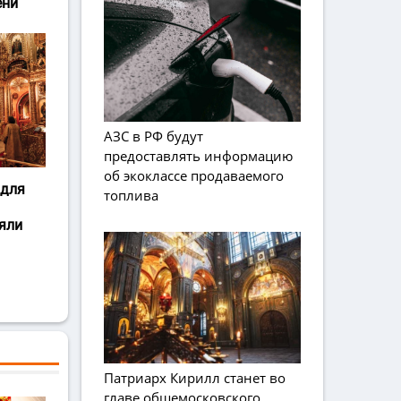
ени
АЗС в РФ будут
предоставлять информацию
об экоклассе продаваемого
 для
топлива
яли
Патриарх Кирилл станет во
главе общемосковского