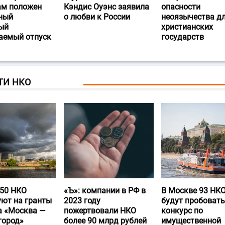
ам положен
Кэндис Оуэнс заявила
опасности
ный
о любви к России
неоязычества д
ый
христианских
аемый отпуск
государств
ТИ НКО
50 НКО
«Ъ‎»: компании в РФ в
В Москве 93 НК
уют на гранты
2023 году
будут пробовать
а «Москва —
пожертвовали НКО
конкурс по
город»
более 90 млрд рублей
имущественной