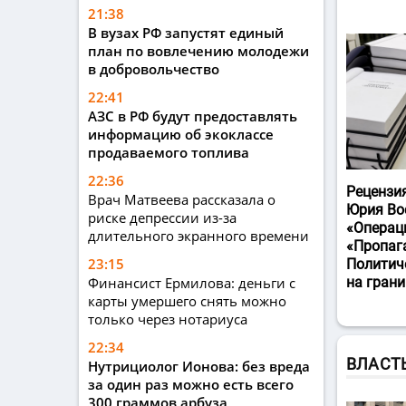
21:38
В вузах РФ запустят единый
план по вовлечению молодежи
в добровольчество
22:41
АЗС в РФ будут предоставлять
информацию об экоклассе
продаваемого топлива
22:36
Рецензи
Врач Матвеева рассказала о
Юрия Во
риске депрессии из-за
«Операц
длительного экранного времени
«Пропаг
23:15
Политич
Финансист Ермилова: деньги с
на гран
карты умершего снять можно
только через нотариуса
22:34
ВЛАСТ
Нутрициолог Ионова: без вреда
за один раз можно есть всего
300 граммов арбуза