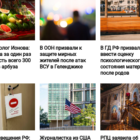
олог Ионова:
В ООН призвали к
В ГД РФ призвал
а за один раз
защите мирных
ввести оценку
ть всего 300
жителей после атак
психологическо
 арбуза
ВСУ в Геленджике
состояния матер
после родов
вещения РФ:
Журналистка из США
РПЦ заявила об