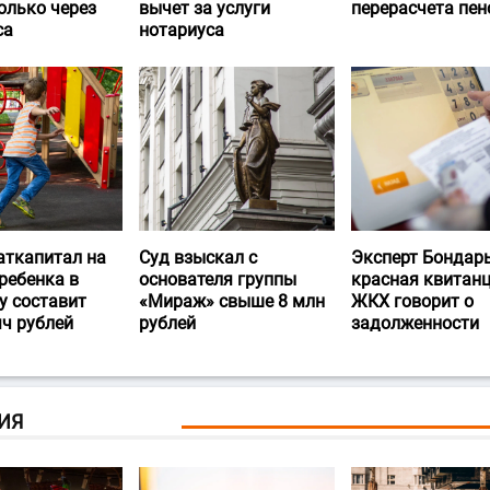
олько через
вычет за услуги
перерасчета пен
са
нотариуса
аткапитал на
Суд взыскал с
Эксперт Бондарь
ребенка в
основателя группы
красная квитан
у составит
«Мираж» свыше 8 млн
ЖКХ говорит о
яч рублей
рублей
задолженности
ИЯ