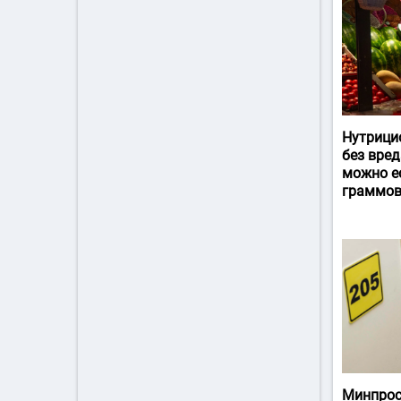
Нутрици
без вред
можно ес
граммов
Минпрос