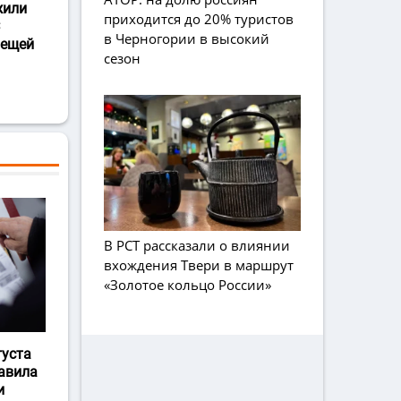
жили
приходится до 20% туристов
в Черногории в высокий
лещей
сезон
В РСТ рассказали о влиянии
вхождения Твери в маршрут
«Золотое кольцо России»
густа
авила
и