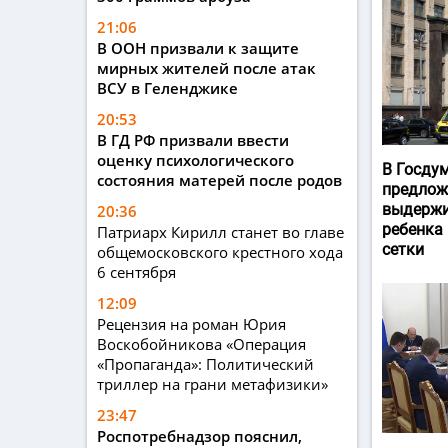
21:06
В ООН призвали к защите
мирных жителей после атак
ВСУ в Геленджике
20:53
В ГД РФ призвали ввести
оценку психологического
В Госду
состояния матерей после родов
предлож
выдержи
20:36
ребенка
Патриарх Кирилл станет во главе
сетки
общемосковского крестного хода
6 сентября
12:09
Рецензия на роман Юрия
Воскобойникова «Операция
«Пропаганда»: Политический
триллер на грани метафизики»
23:47
Роспотребнадзор пояснил,