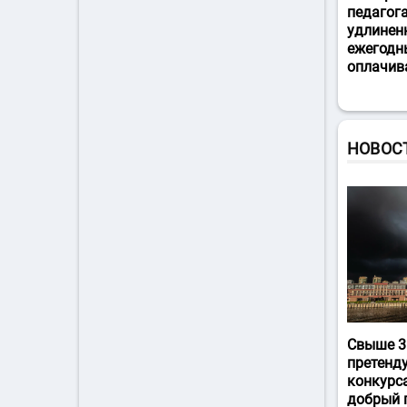
педагог
удлинен
ежегодн
оплачив
НОВОС
Свыше 3
претенд
конкурс
добрый 