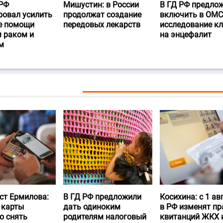
РФ
Мишустин: в России
В ГД РФ предло
ровал усилить
продолжат создание
включить в ОМС
е помощи
передовых лекарств
исследование к
 раком и
на энцефалит
м
ст Ермилова:
В ГД РФ предложили
Косихина: с 1 ав
 карты
дать одиноким
в РФ изменят пр
о снять
родителям налоговый
квитанций ЖКХ 