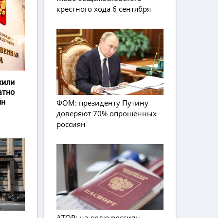
крестного хода 6 сентября
жили
атно
йн
ФОМ: президенту Путину
доверяют 70% опрошенных
россиян
АТОР: на долю россиян