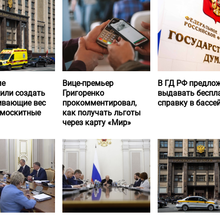
ме
Вице-премьер
В ГД РФ предло
или создать
Григоренко
выдавать беспл
вающие вес
прокомментировал,
справку в бассе
 москитные
как получать льготы
через карту «Мир»