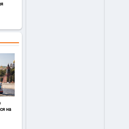
ля
О
ся на