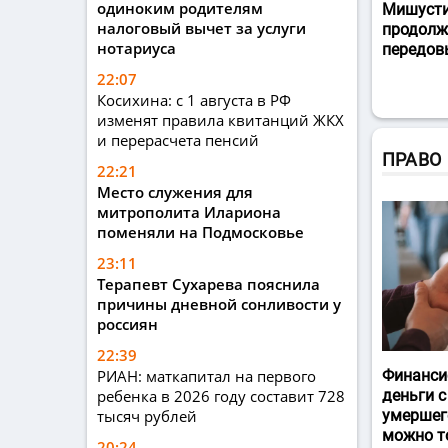
одиноким родителям
Мишусти
налоговый вычет за услуги
продолж
нотариуса
передов
22:07
Косихина: с 1 августа в РФ
изменят правила квитанций ЖКХ
и перерасчета пенсий
ПРАВО
22:21
Место служения для
митрополита Илариона
поменяли на Подмосковье
23:11
Терапевт Сухарева пояснила
причины дневной сонливости у
россиян
22:39
РИАН: маткапитал на первого
Финанси
ребенка в 2026 году составит 728
деньги с
тысяч рублей
умершег
можно т
20:24