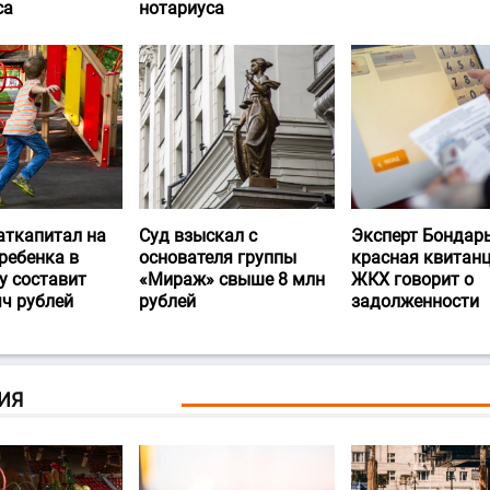
са
нотариуса
аткапитал на
Суд взыскал с
Эксперт Бондарь
ребенка в
основателя группы
красная квитан
у составит
«Мираж» свыше 8 млн
ЖКХ говорит о
яч рублей
рублей
задолженности
ИЯ