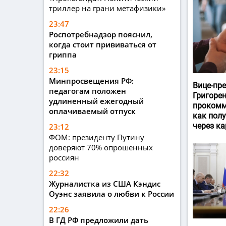
триллер на грани метафизики»
23:47
Роспотребнадзор пояснил,
когда стоит прививаться от
гриппа
23:15
Минпросвещения РФ:
Вице-пр
педагогам положен
Григоре
удлиненный ежегодный
прокомм
оплачиваемый отпуск
как пол
через ка
23:12
ФОМ: президенту Путину
доверяют 70% опрошенных
россиян
22:32
Журналистка из США Кэндис
Оуэнс заявила о любви к России
22:26
В ГД РФ предложили дать