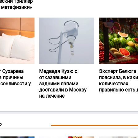
еский триллер
и метафизики»
т Сухарева
Медведя Кузю с
Эксперт Белюга
а причины
отказавшими
пояснила, в каки
 сонливости у
задними лапами
количествах
доставили в Москву
правильно есть
на лечение
Ь