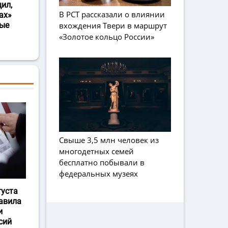
ил,
В РСТ рассказали о влиянии
ах»
вхождения Твери в маршрут
ные
«Золотое кольцо России»
Свыше 3,5 млн человек из
многодетных семей
бесплатно побывали в
федеральных музеях
густа
авила
и
сий