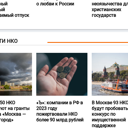
ный
о любви к России
неоязычества д
ый
христианских
аемый отпуск
государств
ТИ НКО
50 НКО
«Ъ‎»: компании в РФ в
В Москве 93 НК
уют на гранты
2023 году
будут пробовать
а «Москва —
пожертвовали НКО
конкурс по
город»
более 90 млрд рублей
имущественной
поддержке