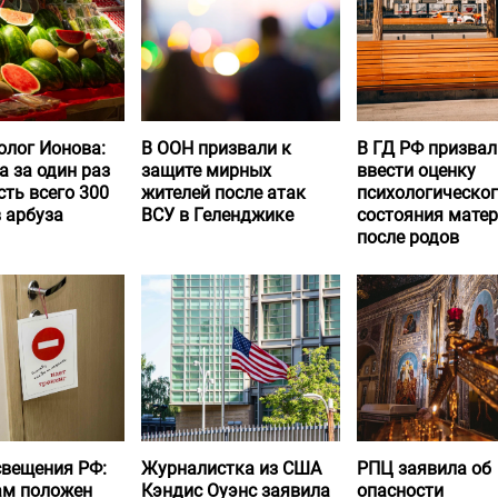
олог Ионова:
В ООН призвали к
В ГД РФ призвал
а за один раз
защите мирных
ввести оценку
ть всего 300
жителей после атак
психологическо
 арбуза
ВСУ в Геленджике
состояния матер
после родов
вещения РФ:
Журналистка из США
РПЦ заявила об
ам положен
Кэндис Оуэнс заявила
опасности