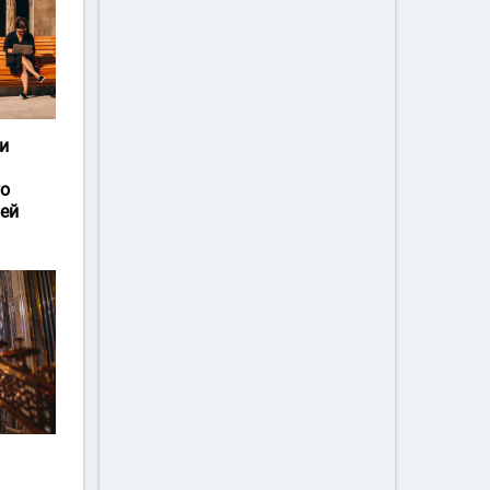
и
го
ей