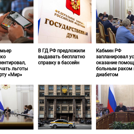
емьер
В ГД РФ предложили
Кабмин РФ
нко
выдавать бесплатно
запланировал у
ентировал,
справку в бассейн
оказание помощ
учать льготы
больным раком 
рту «Мир»
диабетом