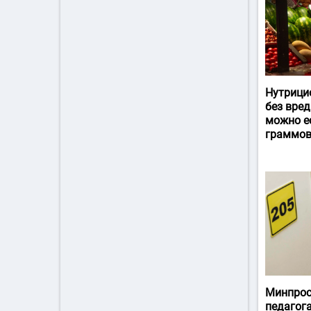
Нутрици
без вред
можно ес
граммов
Минпрос
педагог