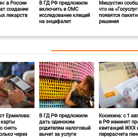
н: в России
В ГД РФ предложили
Мишустин сообщ
ат создание
включить в ОМС
что на «Госуслуг
ых лекарств
исследование клещей
появятся пакет
на энцефалит
решения
ст Ермилова:
В ГД РФ предложили
Косихина: с 1 ав
 карты
дать одиноким
в РФ изменят пр
о снять
родителям налоговый
квитанций ЖКХ 
олько через
вычет за услуги
перерасчета пен