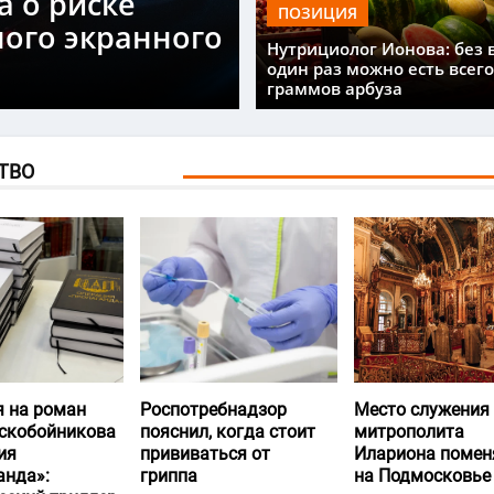
а о риске
ПОЗИЦИЯ
ного экранного
Нутрициолог Ионова: без 
один раз можно есть всего
граммов арбуза
ТВО
я на роман
Роспотребнадзор
Место служения
скобойникова
пояснил, когда стоит
митрополита
ия
прививаться от
Илариона помен
анда»:
гриппа
на Подмосковье