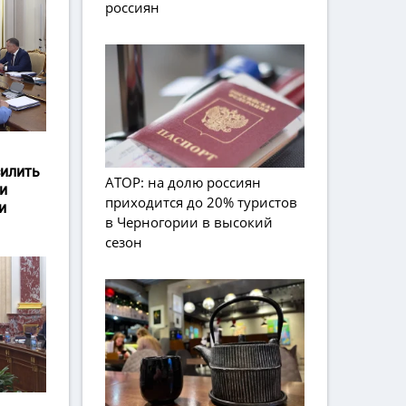
россиян
силить
АТОР: на долю россиян
и
приходится до 20% туристов
и
в Черногории в высокий
сезон