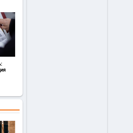
:
ция