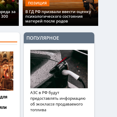
ПОЗИЦИЯ
вреда за
В ГД РФ призвали ввести оценку
 300
психологического состояния
матерей после родов
ПОПУЛЯРНОЕ
АЗС в РФ будут
 для
предоставлять информацию
об экоклассе продаваемого
яли
топлива