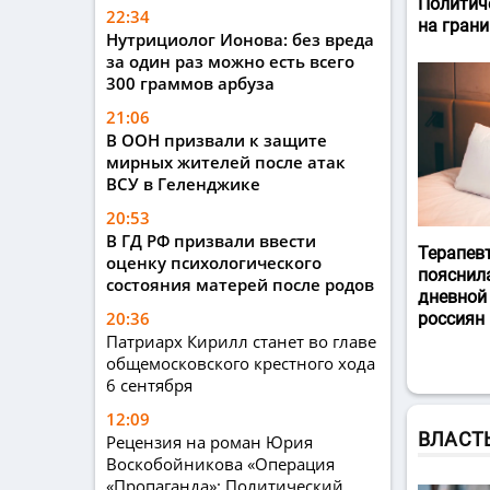
Политич
22:34
на гран
Нутрициолог Ионова: без вреда
за один раз можно есть всего
300 граммов арбуза
21:06
В ООН призвали к защите
мирных жителей после атак
ВСУ в Геленджике
20:53
В ГД РФ призвали ввести
Терапев
оценку психологического
пояснил
состояния матерей после родов
дневной
20:36
россиян
Патриарх Кирилл станет во главе
общемосковского крестного хода
6 сентября
12:09
ВЛАСТ
Рецензия на роман Юрия
Воскобойникова «Операция
«Пропаганда»: Политический