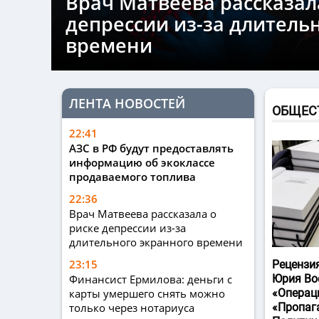
Врач Матвеева рассказал
депрессии из-за длитель
времени
ЛЕНТА НОВОСТЕЙ
ОБЩЕС
22:41
АЗС в РФ будут предоставлять
информацию об экоклассе
продаваемого топлива
22:36
Врач Матвеева рассказала о
риске депрессии из-за
длительного экранного времени
23:15
Рецензи
Финансист Ермилова: деньги с
Юрия Во
карты умершего снять можно
«Операц
только через нотариуса
«Пропаг