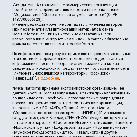
Учредитель: Автономная некоммерческая организация
содействия информированию и просвещению населения
"Медиахолдинг "Общественная служба новостей" (ОГРН
1187700006328).
Мнение редакции может не совпадать с мнением авторов.
При перепечатке или цитировании материалов сайта
Socialinform.ru ссылка на источник обязательна, при
использовании в Интернет-изданиях и на сайтах обязательна
прямая гиперссылка на сайт Socialinform.ru.
На информационном ресурсе применяются рекомендательные
технологии (информационные технологии предоставления
информации на основе сбора, систематизации и анализа
сведений, относящихся к предпочтениям пользователей сети
"Интернет", находящихся на территории Российской
Федерации)".
Подробнее
.
*Meta Platforms признана экстремистской организацией, её
деятельность в России запрещена, а также принадлежащие ей
социальные сети Facebook и Instagram так же запрещены в
России. Экстремистские и террористические организации,
запрещенные в РФ: «АУЕ», «Правый сектор», «Азов»,
«Украинская повстанческая армия», «ИГИЛ» (ИГ, Исламское
государство), «Аль-Каида», «УНА-УНСО», «Меджлис крымско-
татарского народа», «Свидетели Иеговы», «Движение Талибан»,
«Исламская группа», «Добровольчий рух», «Чёрный комитет»,
«Мужское государство», «Штабы Навального» и другие.