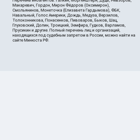
Перечень иноагентов: Галкин, Моргенштерн, Дудь, Невзоров,
Макаревич, Гордон, Мирон Фёдоров (Оксимирон),
Смольянинов, Монеточка (Елизавета Гардымова), ФБК,
Навальный, Голос Америки, Дождь, Медуза, Верзилов,
Толоконникова, Понасенков, Пивоваров, Быков, Шац,
Глуховский, Долин, Троицкий, Земфира, Гудков, Варламов,
Прусикин и другие. Полный перечень лиц и организаций,
находящихся под судебным запретом в России, можно найти на
сайте Минюста РФ.