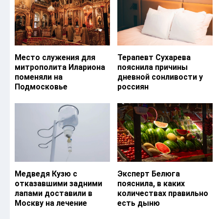
Место служения для
Терапевт Сухарева
митрополита Илариона
пояснила причины
поменяли на
дневной сонливости у
Подмосковье
россиян
Медведя Кузю с
Эксперт Белюга
отказавшими задними
пояснила, в каких
лапами доставили в
количествах правильно
Москву на лечение
есть дыню