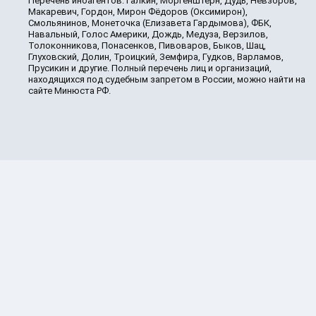
Перечень иноагентов: Галкин, Моргенштерн, Дудь, Невзоров,
Макаревич, Гордон, Мирон Фёдоров (Оксимирон),
Смольянинов, Монеточка (Елизавета Гардымова), ФБК,
Навальный, Голос Америки, Дождь, Медуза, Верзилов,
Толоконникова, Понасенков, Пивоваров, Быков, Шац,
Глуховский, Долин, Троицкий, Земфира, Гудков, Варламов,
Прусикин и другие. Полный перечень лиц и организаций,
находящихся под судебным запретом в России, можно найти на
сайте Минюста РФ.