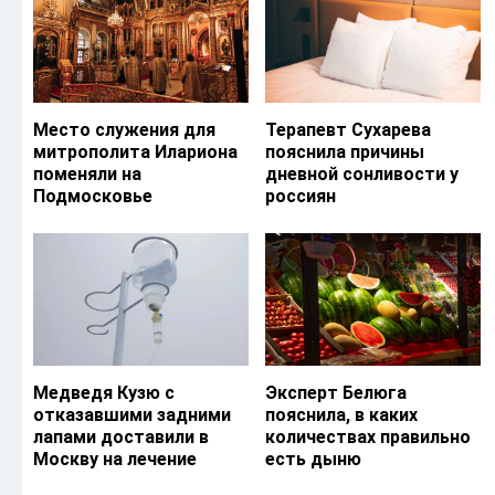
Место служения для
Терапевт Сухарева
митрополита Илариона
пояснила причины
поменяли на
дневной сонливости у
Подмосковье
россиян
Медведя Кузю с
Эксперт Белюга
отказавшими задними
пояснила, в каких
лапами доставили в
количествах правильно
Москву на лечение
есть дыню