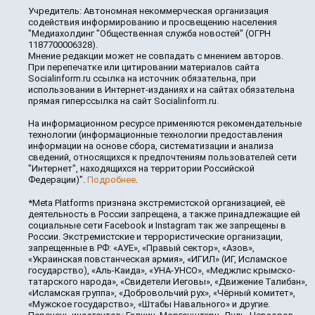
Учредитель: Автономная некоммерческая организация
содействия информированию и просвещению населения
"Медиахолдинг "Общественная служба новостей" (ОГРН
1187700006328).
Мнение редакции может не совпадать с мнением авторов.
При перепечатке или цитировании материалов сайта
Socialinform.ru ссылка на источник обязательна, при
использовании в Интернет-изданиях и на сайтах обязательна
прямая гиперссылка на сайт Socialinform.ru.
На информационном ресурсе применяются рекомендательные
технологии (информационные технологии предоставления
информации на основе сбора, систематизации и анализа
сведений, относящихся к предпочтениям пользователей сети
"Интернет", находящихся на территории Российской
Федерации)".
Подробнее
.
*Meta Platforms признана экстремистской организацией, её
деятельность в России запрещена, а также принадлежащие ей
социальные сети Facebook и Instagram так же запрещены в
России. Экстремистские и террористические организации,
запрещенные в РФ: «АУЕ», «Правый сектор», «Азов»,
«Украинская повстанческая армия», «ИГИЛ» (ИГ, Исламское
государство), «Аль-Каида», «УНА-УНСО», «Меджлис крымско-
татарского народа», «Свидетели Иеговы», «Движение Талибан»,
«Исламская группа», «Добровольчий рух», «Чёрный комитет»,
«Мужское государство», «Штабы Навального» и другие.