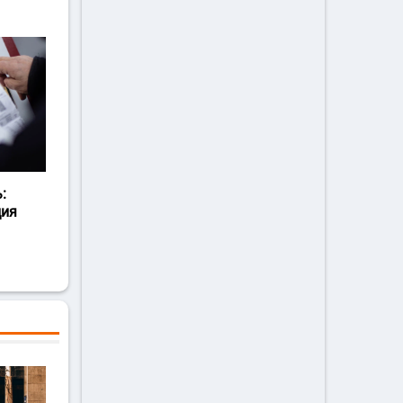
:
ция