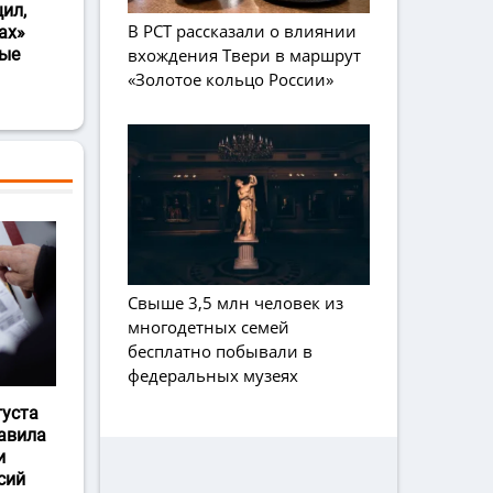
ил,
В РСТ рассказали о влиянии
ах»
вхождения Твери в маршрут
ные
«Золотое кольцо России»
Свыше 3,5 млн человек из
многодетных семей
бесплатно побывали в
федеральных музеях
густа
авила
и
сий