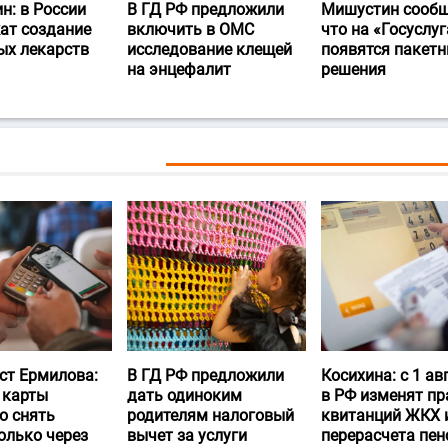
н: в России
В ГД РФ предложили
Мишустин сообщ
ат создание
включить в ОМС
что на «Госуслуг
ых лекарств
исследование клещей
появятся пакет
на энцефалит
решения
ст Ермилова:
В ГД РФ предложили
Косихина: с 1 ав
 карты
дать одиноким
в РФ изменят пр
о снять
родителям налоговый
квитанций ЖКХ 
олько через
вычет за услуги
перерасчета пен