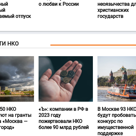
ный
о любви к России
неоязычества д
ый
христианских
аемый отпуск
государств
ТИ НКО
50 НКО
«Ъ‎»: компании в РФ в
В Москве 93 НК
уют на гранты
2023 году
будут пробовать
а «Москва —
пожертвовали НКО
конкурс по
город»
более 90 млрд рублей
имущественной
поддержке