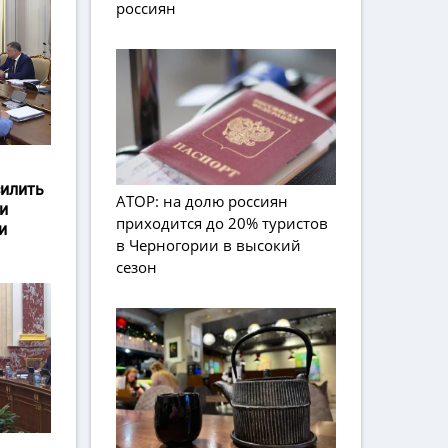
россиян
силить
АТОР: на долю россиян
и
приходится до 20% туристов
и
в Черногории в высокий
сезон