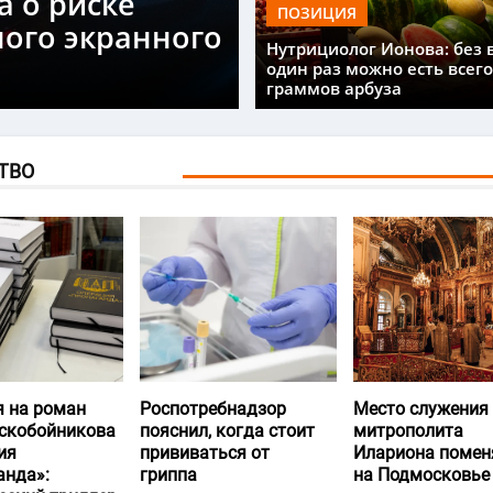
а о риске
ПОЗИЦИЯ
ного экранного
Нутрициолог Ионова: без 
один раз можно есть всего
граммов арбуза
ТВО
я на роман
Роспотребнадзор
Место служения
скобойникова
пояснил, когда стоит
митрополита
ия
прививаться от
Илариона помен
анда»:
гриппа
на Подмосковье