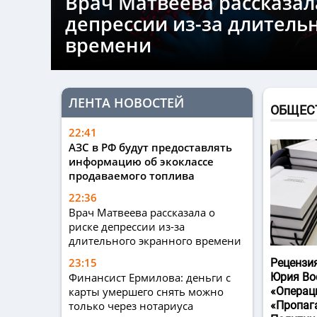
Врач Матвеева рассказал
депрессии из-за длитель
времени
ЛЕНТА НОВОСТЕЙ
ОБЩЕС
22:41
АЗС в РФ будут предоставлять
информацию об экоклассе
продаваемого топлива
22:36
Врач Матвеева рассказала о
риске депрессии из-за
длительного экранного времени
23:15
Рецензи
Финансист Ермилова: деньги с
Юрия Во
карты умершего снять можно
«Операц
только через нотариуса
«Пропаг