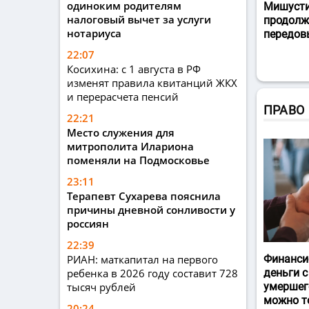
одиноким родителям
Мишусти
налоговый вычет за услуги
продолж
нотариуса
передов
22:07
Косихина: с 1 августа в РФ
изменят правила квитанций ЖКХ
и перерасчета пенсий
ПРАВО
22:21
Место служения для
митрополита Илариона
поменяли на Подмосковье
23:11
Терапевт Сухарева пояснила
причины дневной сонливости у
россиян
22:39
РИАН: маткапитал на первого
Финанси
ребенка в 2026 году составит 728
деньги с
тысяч рублей
умершег
можно т
20:24