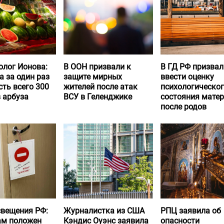
олог Ионова:
В ООН призвали к
В ГД РФ призвал
а за один раз
защите мирных
ввести оценку
ть всего 300
жителей после атак
психологическо
 арбуза
ВСУ в Геленджике
состояния матер
после родов
вещения РФ:
Журналистка из США
РПЦ заявила об
ам положен
Кэндис Оуэнс заявила
опасности