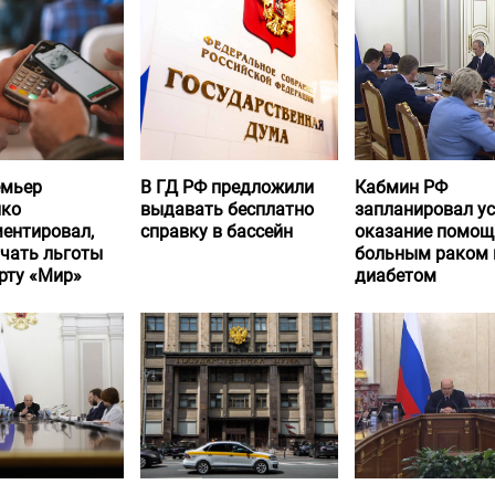
емьер
В ГД РФ предложили
Кабмин РФ
нко
выдавать бесплатно
запланировал у
ентировал,
справку в бассейн
оказание помощ
учать льготы
больным раком 
рту «Мир»
диабетом