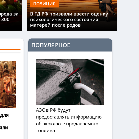
ПОЗИЦИЯ
вреда за
В ГД РФ призвали ввести оценку
 300
психологического состояния
матерей после родов
ПОПУЛЯРНОЕ
АЗС в РФ будут
 для
предоставлять информацию
об экоклассе продаваемого
яли
топлива