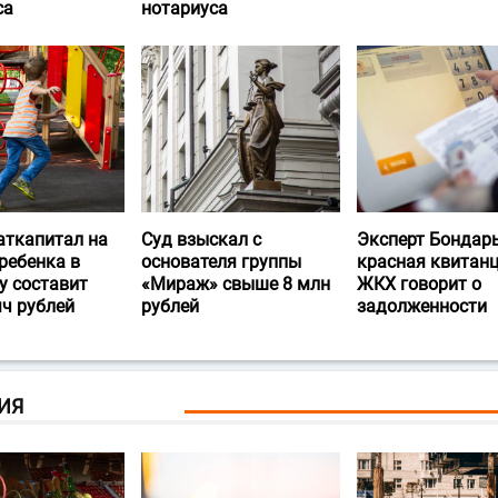
са
нотариуса
аткапитал на
Суд взыскал с
Эксперт Бондарь
ребенка в
основателя группы
красная квитан
у составит
«Мираж» свыше 8 млн
ЖКХ говорит о
яч рублей
рублей
задолженности
ИЯ