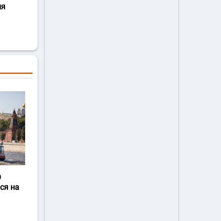
ля
О
ся на