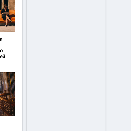
и
го
ей