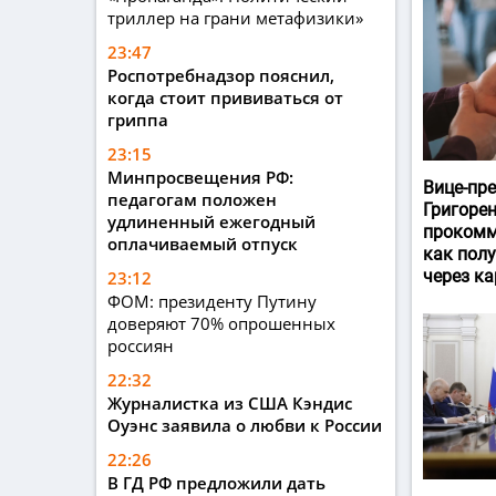
триллер на грани метафизики»
23:47
Роспотребнадзор пояснил,
когда стоит прививаться от
гриппа
23:15
Минпросвещения РФ:
Вице-пр
педагогам положен
Григоре
удлиненный ежегодный
прокомм
оплачиваемый отпуск
как пол
через ка
23:12
ФОМ: президенту Путину
доверяют 70% опрошенных
россиян
22:32
Журналистка из США Кэндис
Оуэнс заявила о любви к России
22:26
В ГД РФ предложили дать