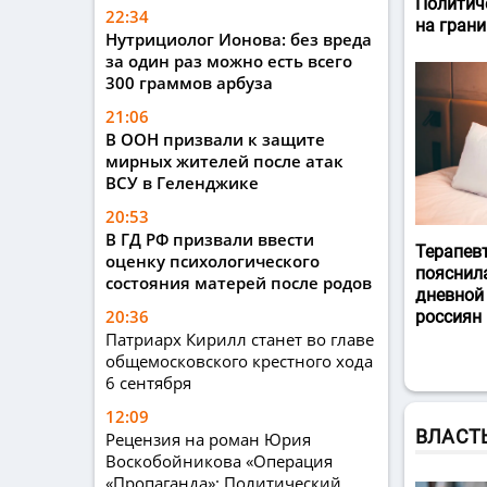
Политич
22:34
на гран
Нутрициолог Ионова: без вреда
за один раз можно есть всего
300 граммов арбуза
21:06
В ООН призвали к защите
мирных жителей после атак
ВСУ в Геленджике
20:53
В ГД РФ призвали ввести
Терапев
оценку психологического
пояснил
состояния матерей после родов
дневной
20:36
россиян
Патриарх Кирилл станет во главе
общемосковского крестного хода
6 сентября
12:09
ВЛАСТ
Рецензия на роман Юрия
Воскобойникова «Операция
«Пропаганда»: Политический