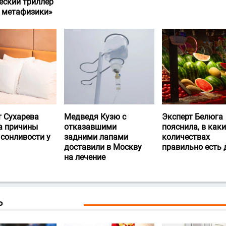
еский триллер
и метафизики»
т Сухарева
Медведя Кузю с
Эксперт Белюга
а причины
отказавшими
пояснила, в каки
 сонливости у
задними лапами
количествах
доставили в Москву
правильно есть
на лечение
Ь