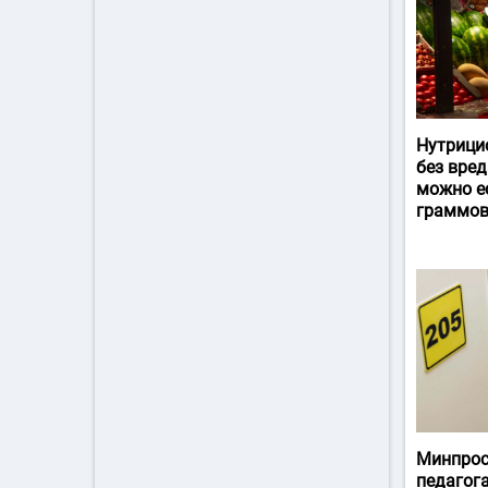
Нутрици
без вред
можно ес
граммов
Минпрос
педагог