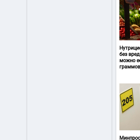
Нутрици
без вред
можно ес
граммов
Минпрос