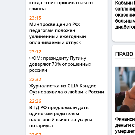
когда стоит прививаться от
Кабмин 
гриппа
заплани
оказани
23:15
больным
Минпросвещения РФ:
диабето
педагогам положен
удлиненный ежегодный
оплачиваемый отпуск
23:12
ПРАВО
ФОМ: президенту Путину
доверяют 70% опрошенных
россиян
22:32
Журналистка из США Кэндис
Оуэнс заявила о любви к России
22:26
В ГД РФ предложили дать
одиноким родителям
налоговый вычет за услуги
Финанси
нотариуса
деньги с
умершег
22:07