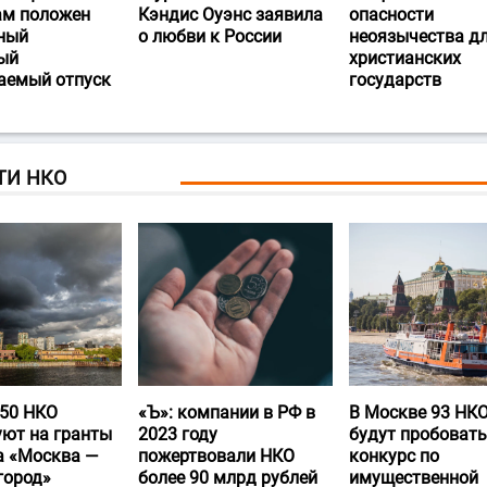
ам положен
Кэндис Оуэнс заявила
опасности
ный
о любви к России
неоязычества д
ый
христианских
аемый отпуск
государств
ТИ НКО
50 НКО
«Ъ‎»: компании в РФ в
В Москве 93 НК
уют на гранты
2023 году
будут пробовать
а «Москва —
пожертвовали НКО
конкурс по
город»
более 90 млрд рублей
имущественной