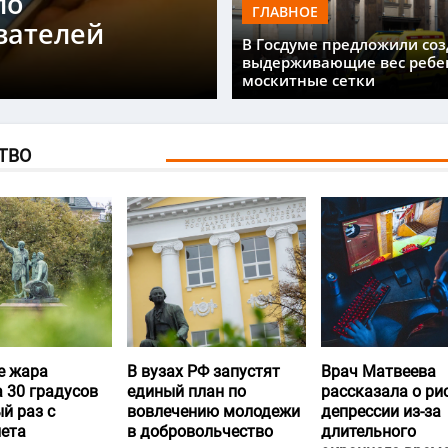
ло
ГЛАВНОЕ
вателей
В Госдуме предложили соз
выдерживающие вес ребе
москитные сетки
ТВО
е жара
В вузах РФ запустят
Врач Матвеева
 30 градусов
единый план по
рассказала о ри
й раз с
вовлечению молодежи
депрессии из-за
лета
в добровольчество
длительного