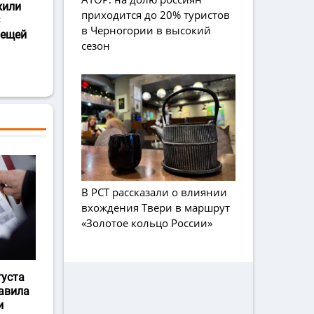
жили
приходится до 20% туристов
в Черногории в высокий
лещей
сезон
В РСТ рассказали о влиянии
вхождения Твери в маршрут
«Золотое кольцо России»
густа
авила
и