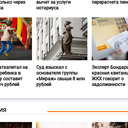
олько через
вычет за услуги
перерасчета пен
са
нотариуса
аткапитал на
Суд взыскал с
Эксперт Бондарь
ребенка в
основателя группы
красная квитан
у составит
«Мираж» свыше 8 млн
ЖКХ говорит о
яч рублей
рублей
задолженности
ИЯ