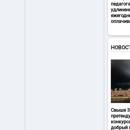
педагог
удлинен
ежегодн
оплачив
НОВОС
Свыше 3
претенд
конкурс
добрый 