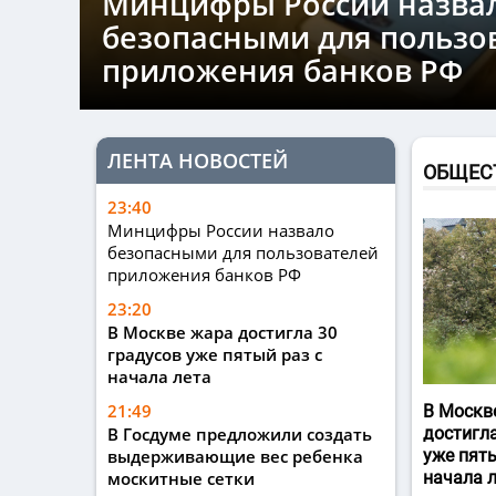
Минцифры России назва
безопасными для пользо
приложения банков РФ
ЛЕНТА НОВОСТЕЙ
ОБЩЕС
23:40
Минцифры России назвало
безопасными для пользователей
приложения банков РФ
23:20
В Москве жара достигла 30
градусов уже пятый раз с
начала лета
21:49
В Москв
В Госдуме предложили создать
достигла
выдерживающие вес ребенка
уже пяты
москитные сетки
начала 