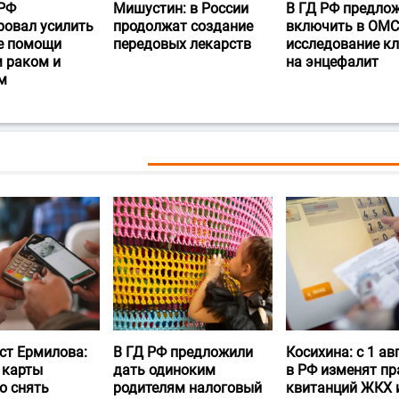
РФ
Мишустин: в России
В ГД РФ предло
ровал усилить
продолжат создание
включить в ОМС
е помощи
передовых лекарств
исследование к
 раком и
на энцефалит
м
ст Ермилова:
В ГД РФ предложили
Косихина: с 1 ав
 карты
дать одиноким
в РФ изменят пр
о снять
родителям налоговый
квитанций ЖКХ 