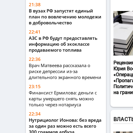
21:38
В вузах РФ запустят единый
план по вовлечению молодежи
в добровольчество
22:41
АЗС в РФ будут предоставлять
информацию об экоклассе
продаваемого топлива
22:36
Рецензи
Врач Матвеева рассказала о
Юрия Во
риске депрессии из-за
«Операц
длительного экранного времени
«Пропаг
23:15
Политич
Финансист Ермилова: деньги с
на гран
карты умершего снять можно
только через нотариуса
22:34
ВЛАСТ
Нутрициолог Ионова: без вреда
за один раз можно есть всего
300 граммов арбуза