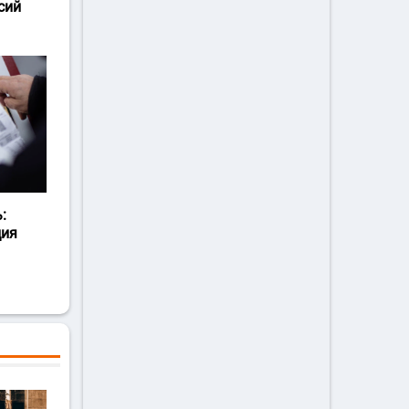
сий
:
ция