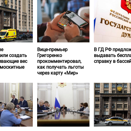
ме
Вице-премьер
В ГД РФ предло
или создать
Григоренко
выдавать беспл
вающие вес
прокомментировал,
справку в бассе
 москитные
как получать льготы
через карту «Мир»