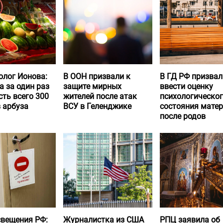
олог Ионова:
В ООН призвали к
В ГД РФ призвал
а за один раз
защите мирных
ввести оценку
ть всего 300
жителей после атак
психологическо
 арбуза
ВСУ в Геленджике
состояния матер
после родов
вещения РФ:
Журналистка из США
РПЦ заявила об