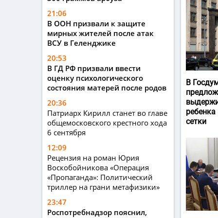
21:06
В ООН призвали к защите
мирных жителей после атак
ВСУ в Геленджике
20:53
В ГД РФ призвали ввести
оценку психологического
В Госду
состояния матерей после родов
предлож
выдержи
20:36
ребенка
Патриарх Кирилл станет во главе
сетки
общемосковского крестного хода
6 сентября
12:09
Рецензия на роман Юрия
Воскобойникова «Операция
«Пропаганда»: Политический
триллер на грани метафизики»
23:47
Роспотребнадзор пояснил,