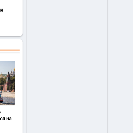
ля
О
ся на