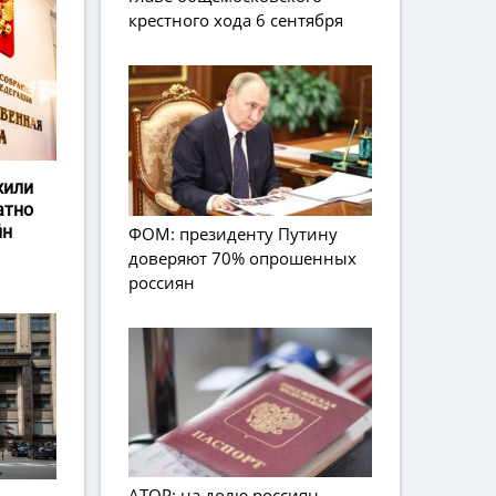
крестного хода 6 сентября
жили
атно
йн
ФОМ: президенту Путину
доверяют 70% опрошенных
россиян
АТОР: на долю россиян