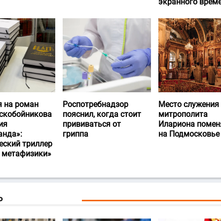
экранного врем
я на роман
Роспотребнадзор
Место служения
скобойникова
пояснил, когда стоит
митрополита
ия
прививаться от
Илариона помен
анда»:
гриппа
на Подмосковье
еский триллер
и метафизики»
Ь