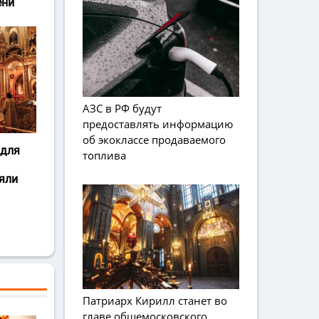
ени
АЗС в РФ будут
предоставлять информацию
об экоклассе продаваемого
 для
топлива
яли
Патриарх Кирилл станет во
главе общемосковского