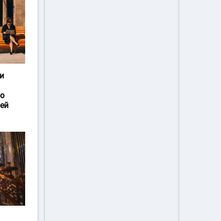
и
го
ей