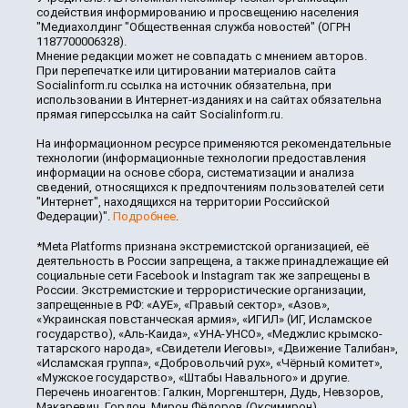
содействия информированию и просвещению населения
"Медиахолдинг "Общественная служба новостей" (ОГРН
1187700006328).
Мнение редакции может не совпадать с мнением авторов.
При перепечатке или цитировании материалов сайта
Socialinform.ru ссылка на источник обязательна, при
использовании в Интернет-изданиях и на сайтах обязательна
прямая гиперссылка на сайт Socialinform.ru.
На информационном ресурсе применяются рекомендательные
технологии (информационные технологии предоставления
информации на основе сбора, систематизации и анализа
сведений, относящихся к предпочтениям пользователей сети
"Интернет", находящихся на территории Российской
Федерации)".
Подробнее
.
*Meta Platforms признана экстремистской организацией, её
деятельность в России запрещена, а также принадлежащие ей
социальные сети Facebook и Instagram так же запрещены в
России. Экстремистские и террористические организации,
запрещенные в РФ: «АУЕ», «Правый сектор», «Азов»,
«Украинская повстанческая армия», «ИГИЛ» (ИГ, Исламское
государство), «Аль-Каида», «УНА-УНСО», «Меджлис крымско-
татарского народа», «Свидетели Иеговы», «Движение Талибан»,
«Исламская группа», «Добровольчий рух», «Чёрный комитет»,
«Мужское государство», «Штабы Навального» и другие.
Перечень иноагентов: Галкин, Моргенштерн, Дудь, Невзоров,
Макаревич, Гордон, Мирон Фёдоров (Оксимирон),