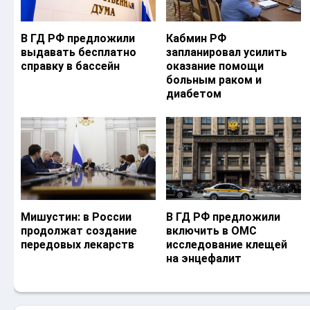
В ГД РФ предложили
Кабмин РФ
выдавать бесплатно
запланировал усилить
справку в бассейн
оказание помощи
больным раком и
диабетом
Мишустин: в России
В ГД РФ предложили
продолжат создание
включить в ОМС
передовых лекарств
исследование клещей
на энцефалит