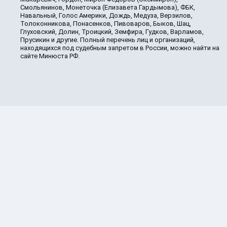
Смольянинов, Монеточка (Елизавета Гардымова), ФБК,
Навальный, Голос Америки, Дождь, Медуза, Верзилов,
Толоконникова, Понасенков, Пивоваров, Быков, Шац,
Глуховский, Долин, Троицкий, Земфира, Гудков, Варламов,
Прусикин и другие. Полный перечень лиц и организаций,
находящихся под судебным запретом в России, можно найти на
сайте Минюста РФ.