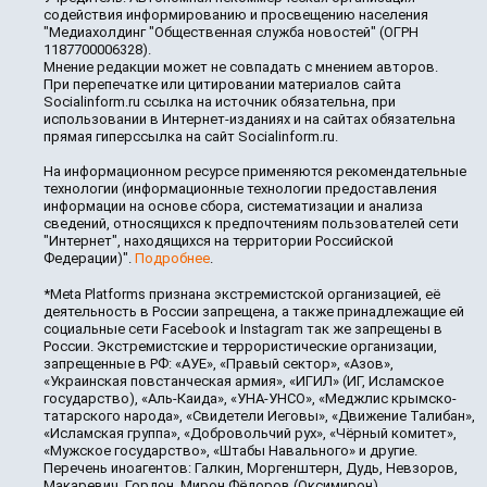
содействия информированию и просвещению населения
"Медиахолдинг "Общественная служба новостей" (ОГРН
1187700006328).
Мнение редакции может не совпадать с мнением авторов.
При перепечатке или цитировании материалов сайта
Socialinform.ru ссылка на источник обязательна, при
использовании в Интернет-изданиях и на сайтах обязательна
прямая гиперссылка на сайт Socialinform.ru.
На информационном ресурсе применяются рекомендательные
технологии (информационные технологии предоставления
информации на основе сбора, систематизации и анализа
сведений, относящихся к предпочтениям пользователей сети
"Интернет", находящихся на территории Российской
Федерации)".
Подробнее
.
*Meta Platforms признана экстремистской организацией, её
деятельность в России запрещена, а также принадлежащие ей
социальные сети Facebook и Instagram так же запрещены в
России. Экстремистские и террористические организации,
запрещенные в РФ: «АУЕ», «Правый сектор», «Азов»,
«Украинская повстанческая армия», «ИГИЛ» (ИГ, Исламское
государство), «Аль-Каида», «УНА-УНСО», «Меджлис крымско-
татарского народа», «Свидетели Иеговы», «Движение Талибан»,
«Исламская группа», «Добровольчий рух», «Чёрный комитет»,
«Мужское государство», «Штабы Навального» и другие.
Перечень иноагентов: Галкин, Моргенштерн, Дудь, Невзоров,
Макаревич, Гордон, Мирон Фёдоров (Оксимирон),