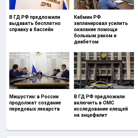
В ГД РФ предложили
Кабмин РФ
выдавать бесплатно
запланировал усилить
справку в бассейн
оказание помощи
больным раком и
диабетом
Мишустин: в России
В ГД РФ предложили
продолжат создание
включить в ОМС
передовых лекарств
исследование клещей
на энцефалит