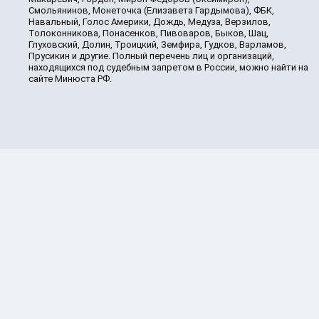
Смольянинов, Монеточка (Елизавета Гардымова), ФБК,
Навальный, Голос Америки, Дождь, Медуза, Верзилов,
Толоконникова, Понасенков, Пивоваров, Быков, Шац,
Глуховский, Долин, Троицкий, Земфира, Гудков, Варламов,
Прусикин и другие. Полный перечень лиц и организаций,
находящихся под судебным запретом в России, можно найти на
сайте Минюста РФ.