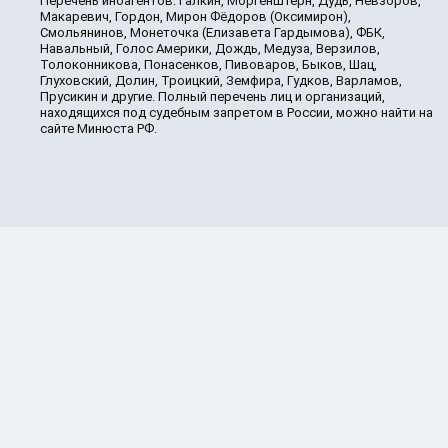
Перечень иноагентов: Галкин, Моргенштерн, Дудь, Невзоров,
Макаревич, Гордон, Мирон Фёдоров (Оксимирон),
Смольянинов, Монеточка (Елизавета Гардымова), ФБК,
Навальный, Голос Америки, Дождь, Медуза, Верзилов,
Толоконникова, Понасенков, Пивоваров, Быков, Шац,
Глуховский, Долин, Троицкий, Земфира, Гудков, Варламов,
Прусикин и другие. Полный перечень лиц и организаций,
находящихся под судебным запретом в России, можно найти на
сайте Минюста РФ.