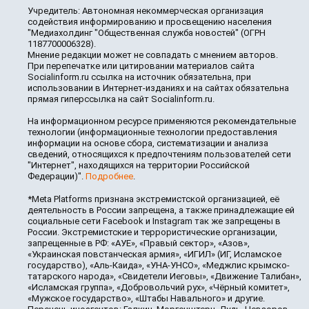
Учредитель: Автономная некоммерческая организация
содействия информированию и просвещению населения
"Медиахолдинг "Общественная служба новостей" (ОГРН
1187700006328).
Мнение редакции может не совпадать с мнением авторов.
При перепечатке или цитировании материалов сайта
Socialinform.ru ссылка на источник обязательна, при
использовании в Интернет-изданиях и на сайтах обязательна
прямая гиперссылка на сайт Socialinform.ru.
На информационном ресурсе применяются рекомендательные
технологии (информационные технологии предоставления
информации на основе сбора, систематизации и анализа
сведений, относящихся к предпочтениям пользователей сети
"Интернет", находящихся на территории Российской
Федерации)".
Подробнее
.
*Meta Platforms признана экстремистской организацией, её
деятельность в России запрещена, а также принадлежащие ей
социальные сети Facebook и Instagram так же запрещены в
России. Экстремистские и террористические организации,
запрещенные в РФ: «АУЕ», «Правый сектор», «Азов»,
«Украинская повстанческая армия», «ИГИЛ» (ИГ, Исламское
государство), «Аль-Каида», «УНА-УНСО», «Меджлис крымско-
татарского народа», «Свидетели Иеговы», «Движение Талибан»,
«Исламская группа», «Добровольчий рух», «Чёрный комитет»,
«Мужское государство», «Штабы Навального» и другие.