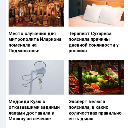
Место служения для
Терапевт Сухарева
митрополита Илариона
пояснила причины
поменяли на
дневной сонливости у
Подмосковье
россиян
Медведя Кузю с
Эксперт Белюга
отказавшими задними
пояснила, в каких
лапами доставили в
количествах правильно
Москву на лечение
есть дыню