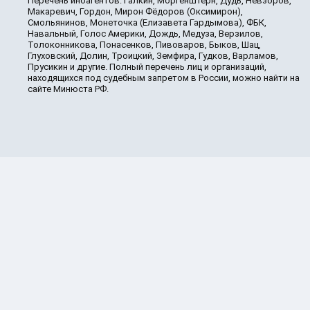
Перечень иноагентов: Галкин, Моргенштерн, Дудь, Невзоров,
Макаревич, Гордон, Мирон Фёдоров (Оксимирон),
Смольянинов, Монеточка (Елизавета Гардымова), ФБК,
Навальный, Голос Америки, Дождь, Медуза, Верзилов,
Толоконникова, Понасенков, Пивоваров, Быков, Шац,
Глуховский, Долин, Троицкий, Земфира, Гудков, Варламов,
Прусикин и другие. Полный перечень лиц и организаций,
находящихся под судебным запретом в России, можно найти на
сайте Минюста РФ.