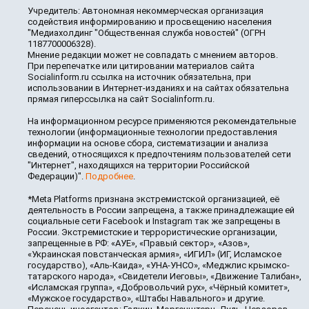
Учредитель: Автономная некоммерческая организация
содействия информированию и просвещению населения
"Медиахолдинг "Общественная служба новостей" (ОГРН
1187700006328).
Мнение редакции может не совпадать с мнением авторов.
При перепечатке или цитировании материалов сайта
Socialinform.ru ссылка на источник обязательна, при
использовании в Интернет-изданиях и на сайтах обязательна
прямая гиперссылка на сайт Socialinform.ru.
На информационном ресурсе применяются рекомендательные
технологии (информационные технологии предоставления
информации на основе сбора, систематизации и анализа
сведений, относящихся к предпочтениям пользователей сети
"Интернет", находящихся на территории Российской
Федерации)".
Подробнее
.
*Meta Platforms признана экстремистской организацией, её
деятельность в России запрещена, а также принадлежащие ей
социальные сети Facebook и Instagram так же запрещены в
России. Экстремистские и террористические организации,
запрещенные в РФ: «АУЕ», «Правый сектор», «Азов»,
«Украинская повстанческая армия», «ИГИЛ» (ИГ, Исламское
государство), «Аль-Каида», «УНА-УНСО», «Меджлис крымско-
татарского народа», «Свидетели Иеговы», «Движение Талибан»,
«Исламская группа», «Добровольчий рух», «Чёрный комитет»,
«Мужское государство», «Штабы Навального» и другие.