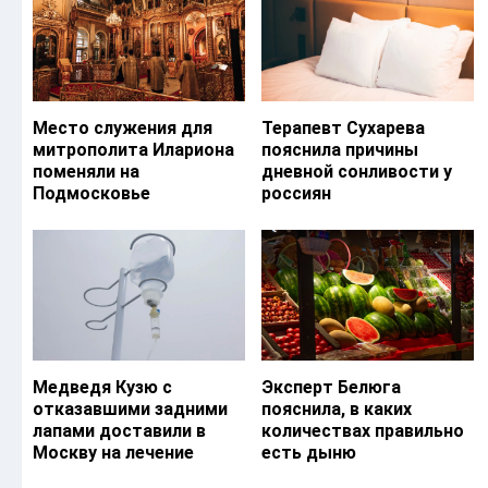
Место служения для
Терапевт Сухарева
митрополита Илариона
пояснила причины
поменяли на
дневной сонливости у
Подмосковье
россиян
Медведя Кузю с
Эксперт Белюга
отказавшими задними
пояснила, в каких
лапами доставили в
количествах правильно
Москву на лечение
есть дыню