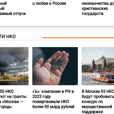
ный
о любви к России
неоязычества д
ый
христианских
аемый отпуск
государств
ТИ НКО
50 НКО
«Ъ‎»: компании в РФ в
В Москве 93 НК
уют на гранты
2023 году
будут пробовать
а «Москва —
пожертвовали НКО
конкурс по
город»
более 90 млрд рублей
имущественной
поддержке