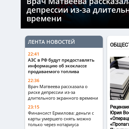
Врач Матвеева рассказал
депрессии из-за длитель
времени
ЛЕНТА НОВОСТЕЙ
ОБЩЕС
22:41
АЗС в РФ будут предоставлять
информацию об экоклассе
продаваемого топлива
22:36
Врач Матвеева рассказала о
риске депрессии из-за
длительного экранного времени
23:15
Рецензи
Финансист Ермилова: деньги с
Юрия Во
карты умершего снять можно
«Операц
только через нотариуса
«Пропаг