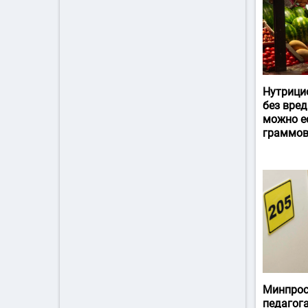
Нутрици
без вред
можно ес
граммов
Минпрос
педагог