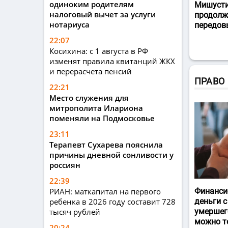
одиноким родителям
Мишусти
налоговый вычет за услуги
продолж
нотариуса
передов
22:07
Косихина: с 1 августа в РФ
изменят правила квитанций ЖКХ
и перерасчета пенсий
ПРАВО
22:21
Место служения для
митрополита Илариона
поменяли на Подмосковье
23:11
Терапевт Сухарева пояснила
причины дневной сонливости у
россиян
22:39
РИАН: маткапитал на первого
Финанси
ребенка в 2026 году составит 728
деньги с
тысяч рублей
умершег
можно т
20:24