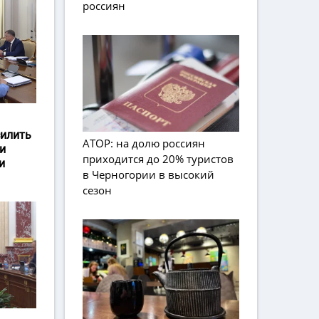
россиян
силить
АТОР: на долю россиян
и
приходится до 20% туристов
и
в Черногории в высокий
сезон