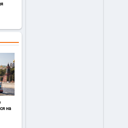
ля
О
ся на