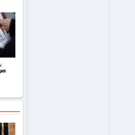
:
ция