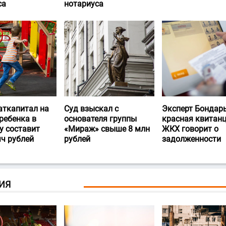
са
нотариуса
аткапитал на
Суд взыскал с
Эксперт Бондарь
ребенка в
основателя группы
красная квитан
у составит
«Мираж» свыше 8 млн
ЖКХ говорит о
яч рублей
рублей
задолженности
ИЯ