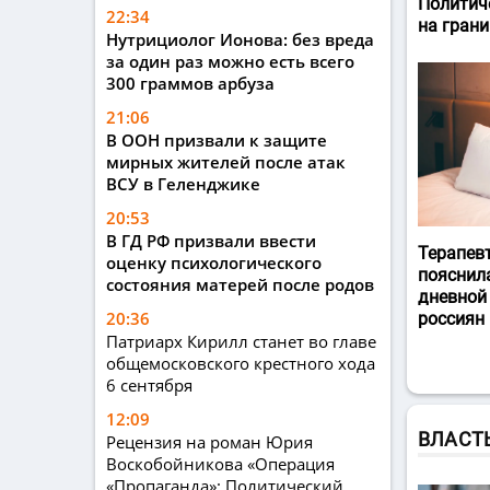
Политич
22:34
на гран
Нутрициолог Ионова: без вреда
за один раз можно есть всего
300 граммов арбуза
21:06
В ООН призвали к защите
мирных жителей после атак
ВСУ в Геленджике
20:53
В ГД РФ призвали ввести
Терапев
оценку психологического
пояснил
состояния матерей после родов
дневной
20:36
россиян
Патриарх Кирилл станет во главе
общемосковского крестного хода
6 сентября
12:09
ВЛАСТ
Рецензия на роман Юрия
Воскобойникова «Операция
«Пропаганда»: Политический