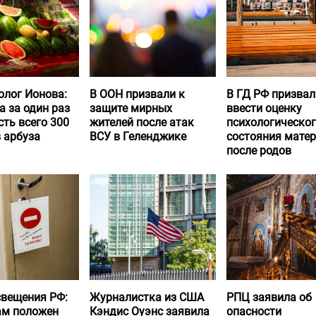
олог Ионова:
В ООН призвали к
В ГД РФ призвал
а за один раз
защите мирных
ввести оценку
ть всего 300
жителей после атак
психологическо
 арбуза
ВСУ в Геленджике
состояния матер
после родов
вещения РФ:
Журналистка из США
РПЦ заявила об
ам положен
Кэндис Оуэнс заявила
опасности