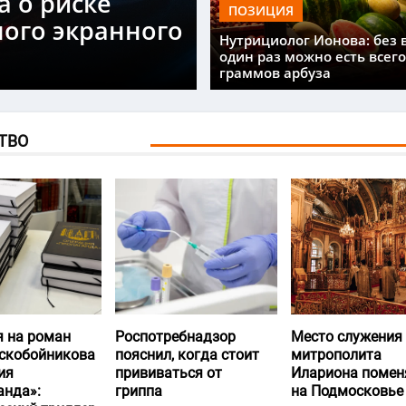
а о риске
ПОЗИЦИЯ
ного экранного
Нутрициолог Ионова: без 
один раз можно есть всего
граммов арбуза
ТВО
я на роман
Роспотребнадзор
Место служения
скобойникова
пояснил, когда стоит
митрополита
ия
прививаться от
Илариона помен
анда»:
гриппа
на Подмосковье