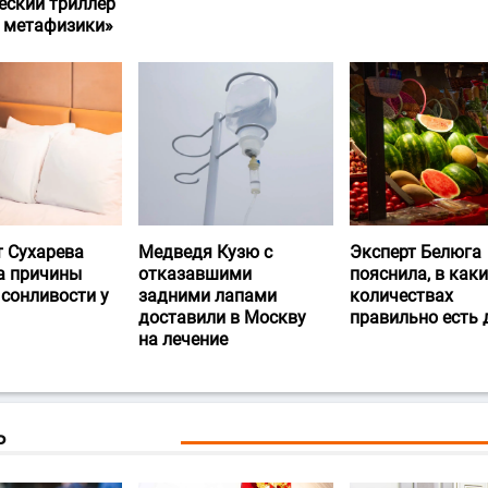
еский триллер
и метафизики»
т Сухарева
Медведя Кузю с
Эксперт Белюга
а причины
отказавшими
пояснила, в каки
 сонливости у
задними лапами
количествах
доставили в Москву
правильно есть
на лечение
Ь