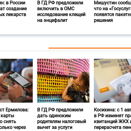
н: в России
В ГД РФ предложили
Мишустин сообщ
ат создание
включить в ОМС
что на «Госуслуг
ых лекарств
исследование клещей
появятся пакет
на энцефалит
решения
ст Ермилова:
В ГД РФ предложили
Косихина: с 1 ав
 карты
дать одиноким
в РФ изменят пр
о снять
родителям налоговый
квитанций ЖКХ 
олько через
вычет за услуги
перерасчета пен