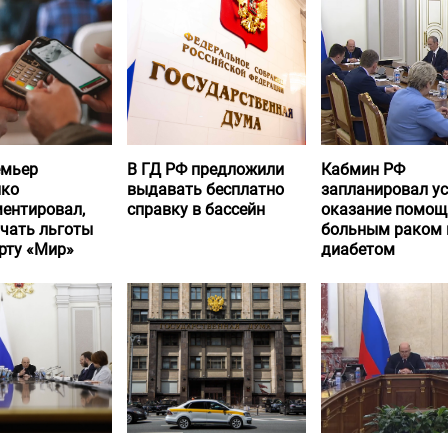
емьер
В ГД РФ предложили
Кабмин РФ
нко
выдавать бесплатно
запланировал у
ентировал,
справку в бассейн
оказание помощ
учать льготы
больным раком 
рту «Мир»
диабетом