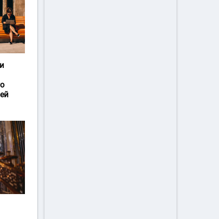
и
го
ей