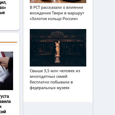
ил,
В РСТ рассказали о влиянии
ах»
вхождения Твери в маршрут
ные
«Золотое кольцо России»
Свыше 3,5 млн человек из
многодетных семей
бесплатно побывали в
федеральных музеях
густа
авила
и
сий