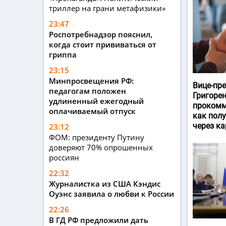
триллер на грани метафизики»
23:47
Роспотребнадзор пояснил,
когда стоит прививаться от
гриппа
23:15
Минпросвещения РФ:
Вице-пр
педагогам положен
Григоре
удлиненный ежегодный
прокомм
оплачиваемый отпуск
как пол
через ка
23:12
ФОМ: президенту Путину
доверяют 70% опрошенных
россиян
22:32
Журналистка из США Кэндис
Оуэнс заявила о любви к России
22:26
В ГД РФ предложили дать