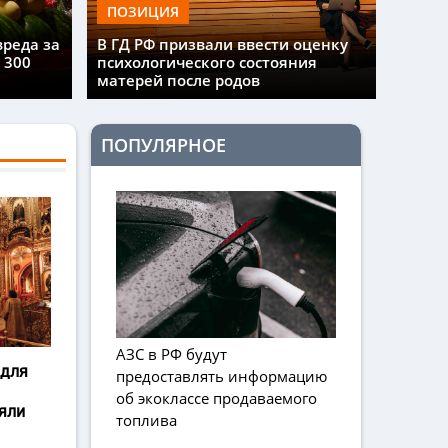
ПОЗИЦИЯ
вреда за
В ГД РФ призвали ввести оценку
 300
психологического состояния
матерей после родов
ПОПУЛЯРНОЕ
АЗС в РФ будут
 для
предоставлять информацию
об экоклассе продаваемого
яли
топлива