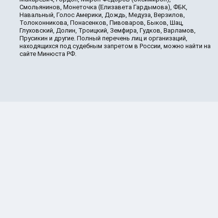
Смольянинов, Монеточка (Елизавета Гардымова), ФБК,
Навальный, Голос Америки, Дождь, Медуза, Верзилов,
Толоконникова, Понасенков, Пивоваров, Быков, Шац,
Глуховский, Долин, Троицкий, Земфира, Гудков, Варламов,
Прусикин и другие. Полный перечень лиц и организаций,
находящихся под судебным запретом в России, можно найти на
сайте Минюста РФ.