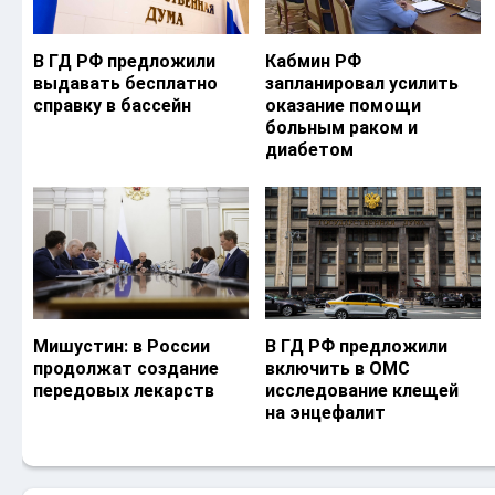
В ГД РФ предложили
Кабмин РФ
выдавать бесплатно
запланировал усилить
справку в бассейн
оказание помощи
больным раком и
диабетом
Мишустин: в России
В ГД РФ предложили
продолжат создание
включить в ОМС
передовых лекарств
исследование клещей
на энцефалит