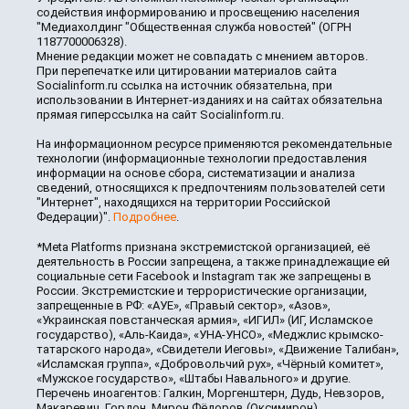
содействия информированию и просвещению населения
"Медиахолдинг "Общественная служба новостей" (ОГРН
1187700006328).
Мнение редакции может не совпадать с мнением авторов.
При перепечатке или цитировании материалов сайта
Socialinform.ru ссылка на источник обязательна, при
использовании в Интернет-изданиях и на сайтах обязательна
прямая гиперссылка на сайт Socialinform.ru.
На информационном ресурсе применяются рекомендательные
технологии (информационные технологии предоставления
информации на основе сбора, систематизации и анализа
сведений, относящихся к предпочтениям пользователей сети
"Интернет", находящихся на территории Российской
Федерации)".
Подробнее
.
*Meta Platforms признана экстремистской организацией, её
деятельность в России запрещена, а также принадлежащие ей
социальные сети Facebook и Instagram так же запрещены в
России. Экстремистские и террористические организации,
запрещенные в РФ: «АУЕ», «Правый сектор», «Азов»,
«Украинская повстанческая армия», «ИГИЛ» (ИГ, Исламское
государство), «Аль-Каида», «УНА-УНСО», «Меджлис крымско-
татарского народа», «Свидетели Иеговы», «Движение Талибан»,
«Исламская группа», «Добровольчий рух», «Чёрный комитет»,
«Мужское государство», «Штабы Навального» и другие.
Перечень иноагентов: Галкин, Моргенштерн, Дудь, Невзоров,
Макаревич, Гордон, Мирон Фёдоров (Оксимирон),