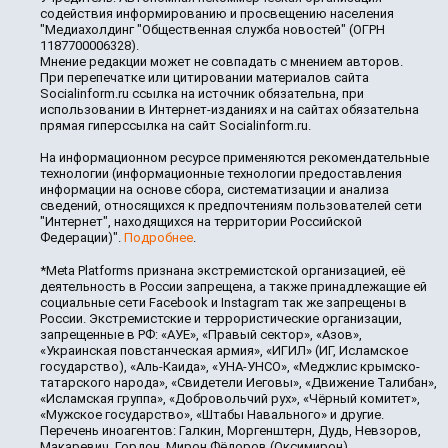
содействия информированию и просвещению населения
"Медиахолдинг "Общественная служба новостей" (ОГРН
1187700006328).
Мнение редакции может не совпадать с мнением авторов.
При перепечатке или цитировании материалов сайта
Socialinform.ru ссылка на источник обязательна, при
использовании в Интернет-изданиях и на сайтах обязательна
прямая гиперссылка на сайт Socialinform.ru.
На информационном ресурсе применяются рекомендательные
технологии (информационные технологии предоставления
информации на основе сбора, систематизации и анализа
сведений, относящихся к предпочтениям пользователей сети
"Интернет", находящихся на территории Российской
Федерации)".
Подробнее
.
*Meta Platforms признана экстремистской организацией, её
деятельность в России запрещена, а также принадлежащие ей
социальные сети Facebook и Instagram так же запрещены в
России. Экстремистские и террористические организации,
запрещенные в РФ: «АУЕ», «Правый сектор», «Азов»,
«Украинская повстанческая армия», «ИГИЛ» (ИГ, Исламское
государство), «Аль-Каида», «УНА-УНСО», «Меджлис крымско-
татарского народа», «Свидетели Иеговы», «Движение Талибан»,
«Исламская группа», «Добровольчий рух», «Чёрный комитет»,
«Мужское государство», «Штабы Навального» и другие.
Перечень иноагентов: Галкин, Моргенштерн, Дудь, Невзоров,
Макаревич, Гордон, Мирон Фёдоров (Оксимирон),