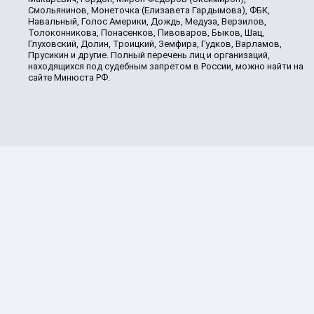
Смольянинов, Монеточка (Елизавета Гардымова), ФБК,
Навальный, Голос Америки, Дождь, Медуза, Верзилов,
Толоконникова, Понасенков, Пивоваров, Быков, Шац,
Глуховский, Долин, Троицкий, Земфира, Гудков, Варламов,
Прусикин и другие. Полный перечень лиц и организаций,
находящихся под судебным запретом в России, можно найти на
сайте Минюста РФ.