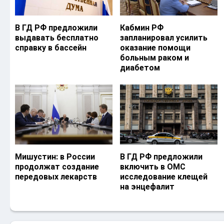
В ГД РФ предложили
Кабмин РФ
выдавать бесплатно
запланировал усилить
справку в бассейн
оказание помощи
больным раком и
диабетом
Мишустин: в России
В ГД РФ предложили
продолжат создание
включить в ОМС
передовых лекарств
исследование клещей
на энцефалит