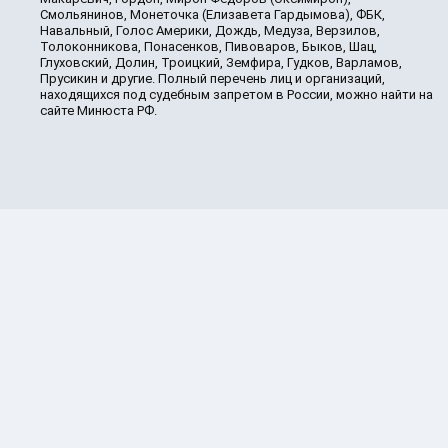
Смольянинов, Монеточка (Елизавета Гардымова), ФБК,
Навальный, Голос Америки, Дождь, Медуза, Верзилов,
Толоконникова, Понасенков, Пивоваров, Быков, Шац,
Глуховский, Долин, Троицкий, Земфира, Гудков, Варламов,
Прусикин и другие. Полный перечень лиц и организаций,
находящихся под судебным запретом в России, можно найти на
сайте Минюста РФ.