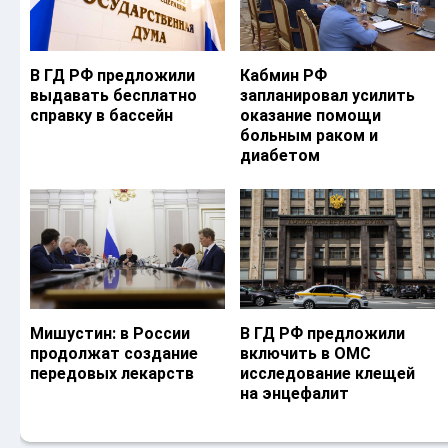
В ГД РФ предложили
Кабмин РФ
выдавать бесплатно
запланировал усилить
справку в бассейн
оказание помощи
больным раком и
диабетом
Мишустин: в России
В ГД РФ предложили
продолжат создание
включить в ОМС
передовых лекарств
исследование клещей
на энцефалит