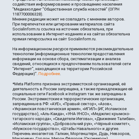
содействия информированию и просвещению населения
"Медиахолдинг "Общественная служба новостей" (ОГРН
1187700006328).
Мнение редакции может не совпадать с мнением авторов.
При перепечатке или цитировании материалов сайта
Socialinform.ru ссылка на источник обязательна, при
использовании в Интернет-изданиях и на сайтах обязательна
прямая гиперссылка на сайт Socialinform.ru.
На информационном ресурсе применяются рекомендательные
технологии (информационные технологии предоставления
информации на основе сбора, систематизации и анализа
сведений, относящихся к предпочтениям пользователей сети
"Интернет", находящихся на территории Российской
Федерации)".
Подробнее
.
*Meta Platforms признана экстремистской организацией, её
деятельность в России запрещена, а также принадлежащие ей
социальные сети Facebook и Instagram так же запрещены в
России. Экстремистские и террористические организации,
запрещенные в РФ: «АУЕ», «Правый сектор», «Азов»,
«Украинская повстанческая армия», «ИГИЛ» (ИГ, Исламское
государство), «Аль-Каида», «УНА-УНСО», «Меджлис крымско-
татарского народа», «Свидетели Иеговы», «Движение Талибан»,
«Исламская группа», «Добровольчий рух», «Чёрный комитет»,
«Мужское государство», «Штабы Навального» и другие.
Перечень иноагентов: Галкин, Моргенштерн, Дудь, Невзоров,
Макаревич, Гордон, Мирон Фёдоров (Оксимирон),