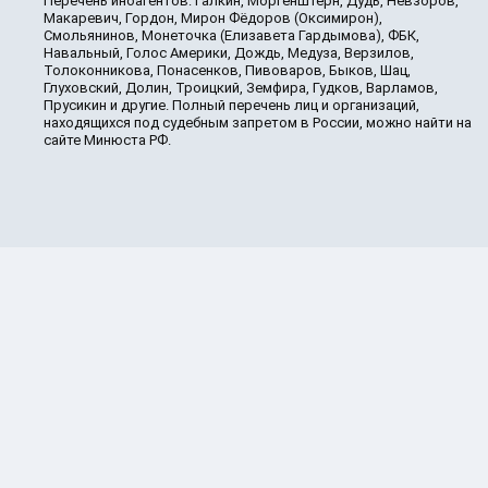
Перечень иноагентов: Галкин, Моргенштерн, Дудь, Невзоров,
Макаревич, Гордон, Мирон Фёдоров (Оксимирон),
Смольянинов, Монеточка (Елизавета Гардымова), ФБК,
Навальный, Голос Америки, Дождь, Медуза, Верзилов,
Толоконникова, Понасенков, Пивоваров, Быков, Шац,
Глуховский, Долин, Троицкий, Земфира, Гудков, Варламов,
Прусикин и другие. Полный перечень лиц и организаций,
находящихся под судебным запретом в России, можно найти на
сайте Минюста РФ.