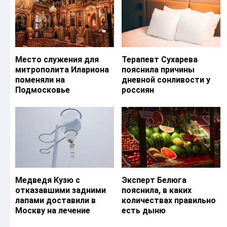
Место служения для
Терапевт Сухарева
митрополита Илариона
пояснила причины
поменяли на
дневной сонливости у
Подмосковье
россиян
Медведя Кузю с
Эксперт Белюга
отказавшими задними
пояснила, в каких
лапами доставили в
количествах правильно
Москву на лечение
есть дыню