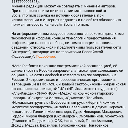
1187700006328).
Мнение редакции может не совпадать с мнением авторов.
При перепечатке или цитировании материалов сайта
Socialinform.ru ссылка на источник обязательна, при
использовании в Интернет-изданиях и на сайтах обязательна
прямая гиперссылка на сайт Socialinform.ru.
На информационном ресурсе применяются рекомендательные
технологии (информационные технологии предоставления
информации на основе сбора, систематизации и анализа
сведений, относящихся к предпочтениям пользователей сети
"Интернет", находящихся на территории Российской
Федерации)".
Подробнее
.
*Meta Platforms признана экстремистской организацией, её
деятельность в России запрещена, а также принадлежащие ей
социальные сети Facebook и Instagram так же запрещены в
России. Экстремистские и террористические организации,
запрещенные в РФ: «АУЕ», «Правый сектор», «Азов», «Украинская
повстанческая армия», «ИГИЛ» (ИГ, Исламское государство),
«Аль-Каида», «УНА-УНСО», «Меджлис крымско-татарского
народа», «Свидетели Иеговы», «Движение Талибан»,
«Исламская группа», «Добровольчий рух», «Чёрный комитет»,
«Мужское государство», «Штабы Навального» и другие. Перечень
иноагентов: Галкин, Моргенштерн, Дудь, Невзоров, Макаревич,
Гордон, Мирон Фёдоров (Оксимирон), Смольянинов, Монеточка
(Елизавета Гардымова), ФБК, Навальный, Голос Америки,
Дождь, Медуза, Верзилов, Толоконникова, Понасенков,