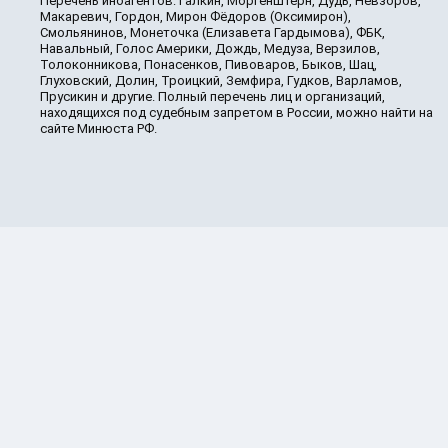
Перечень иноагентов: Галкин, Моргенштерн, Дудь, Невзоров,
Макаревич, Гордон, Мирон Фёдоров (Оксимирон),
Смольянинов, Монеточка (Елизавета Гардымова), ФБК,
Навальный, Голос Америки, Дождь, Медуза, Верзилов,
Толоконникова, Понасенков, Пивоваров, Быков, Шац,
Глуховский, Долин, Троицкий, Земфира, Гудков, Варламов,
Прусикин и другие. Полный перечень лиц и организаций,
находящихся под судебным запретом в России, можно найти на
сайте Минюста РФ.