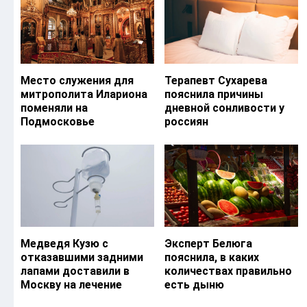
Место служения для
Терапевт Сухарева
митрополита Илариона
пояснила причины
поменяли на
дневной сонливости у
Подмосковье
россиян
Медведя Кузю с
Эксперт Белюга
отказавшими задними
пояснила, в каких
лапами доставили в
количествах правильно
Москву на лечение
есть дыню