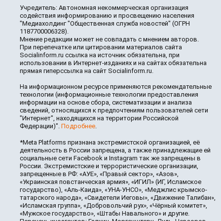
Учредитель: Автономная некоммерческая организация
содействия информированию и просвещению населения
"Медиахолдинг "Общественная служба новостей" (ОГРН
1187700006328).
Мнение редакции может не совпадать с мнением авторов.
При перепечатке или цитировании материалов сайта
Socialinform.ru ссылка на источник обязательна, при
использовании в Интернет-изданиях и на сайтах обязательна
прямая гиперссылка на сайт Socialinform.ru.
На информационном ресурсе применяются рекомендательные
технологии (информационные технологии предоставления
информации на основе сбора, систематизации и анализа
сведений, относящихся к предпочтениям пользователей сети
"Интернет", находящихся на территории Российской
Федерации)".
Подробнее
.
*Meta Platforms признана экстремистской организацией, её
деятельность в России запрещена, а также принадлежащие ей
социальные сети Facebook и Instagram так же запрещены в
России. Экстремистские и террористические организации,
запрещенные в РФ: «АУЕ», «Правый сектор», «Азов»,
«Украинская повстанческая армия», «ИГИЛ» (ИГ, Исламское
государство), «Аль-Каида», «УНА-УНСО», «Меджлис крымско-
татарского народа», «Свидетели Иеговы», «Движение Талибан»,
«Исламская группа», «Добровольчий рух», «Чёрный комитет»,
«Мужское государство», «Штабы Навального» и другие.