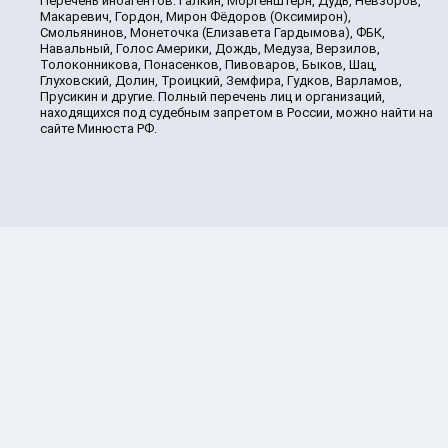
Перечень иноагентов: Галкин, Моргенштерн, Дудь, Невзоров,
Макаревич, Гордон, Мирон Фёдоров (Оксимирон),
Смольянинов, Монеточка (Елизавета Гардымова), ФБК,
Навальный, Голос Америки, Дождь, Медуза, Верзилов,
Толоконникова, Понасенков, Пивоваров, Быков, Шац,
Глуховский, Долин, Троицкий, Земфира, Гудков, Варламов,
Прусикин и другие. Полный перечень лиц и организаций,
находящихся под судебным запретом в России, можно найти на
сайте Минюста РФ.