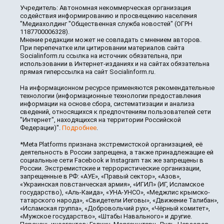
Учредитель: Автономная некоммерческая организация
содействия информированию и просвещению населения
"Медиахолдинг "Общественная служба новостей" (ОГРН
1187700006328).
Мнение редакции может не совпадать с мнением авторов.
При перепечатке или цитировании материалов сайта
Socialinform.ru ссылка на источник обязательна, при
использовании в Интернет-изданиях и на сайтах обязательна
прямая гиперссылка на сайт Socialinform.ru.
На информационном ресурсе применяются рекомендательные
технологии (информационные технологии предоставления
информации на основе сбора, систематизации и анализа
сведений, относящихся к предпочтениям пользователей сети
"Интернет", находящихся на территории Российской
Федерации)".
Подробнее
.
*Meta Platforms признана экстремистской организацией, её
деятельность в России запрещена, а также принадлежащие ей
социальные сети Facebook и Instagram так же запрещены в
России. Экстремистские и террористические организации,
запрещенные в РФ: «АУЕ», «Правый сектор», «Азов»,
«Украинская повстанческая армия», «ИГИЛ» (ИГ, Исламское
государство), «Аль-Каида», «УНА-УНСО», «Меджлис крымско-
татарского народа», «Свидетели Иеговы», «Движение Талибан»,
«Исламская группа», «Добровольчий рух», «Чёрный комитет»,
«Мужское государство», «Штабы Навального» и другие.