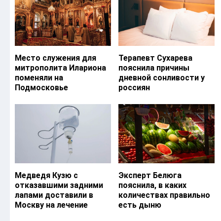
Место служения для
Терапевт Сухарева
митрополита Илариона
пояснила причины
поменяли на
дневной сонливости у
Подмосковье
россиян
Медведя Кузю с
Эксперт Белюга
отказавшими задними
пояснила, в каких
лапами доставили в
количествах правильно
Москву на лечение
есть дыню