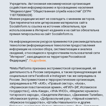
Учредитель: Автономная некоммерческая организация
содействия информированию и просвещению населения
"Медиахолдинг "Общественная служба новостей" (ОГРН
1187700006328).
Мнение редакции может не совпадать с мнением авторов.
При перепечатке или цитировании материалов сайта
Socialinform.ru ссылка на источник обязательна, при
использовании в Интернет-изданиях и на сайтах обязательна
прямая гиперссылка на сайт Socialinform.ru.
На информационном ресурсе применяются рекомендательные
технологии (информационные технологии предоставления
информации на основе сбора, систематизации и анализа
сведений, относящихся к предпочтениям пользователей сети
"Интернет", находящихся на территории Российской
Федерации)".
Подробнее
.
*Meta Platforms признана экстремистской организацией, её
деятельность в России запрещена, а также принадлежащие ей
социальные сети Facebook и Instagram так же запрещены в
России. Экстремистские и террористические организации,
запрещенные в РФ: «АУЕ», «Правый сектор», «Азов»,
«Украинская повстанческая армия», «ИГИЛ» (ИГ, Исламское
государство), «Аль-Каида», «УНА-УНСО», «Меджлис крымско-
татарского народа», «Свидетели Иеговы», «Движение Талибан»,
«Исламская группа», «Добровольчий рух», «Чёрный комитет»,
«Мужское государство», «Штабы Навального» и другие.