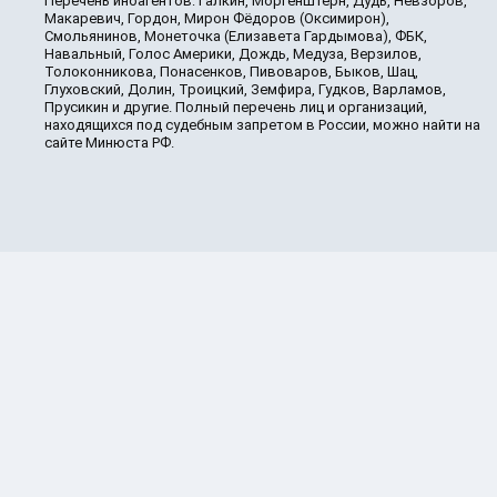
Перечень иноагентов: Галкин, Моргенштерн, Дудь, Невзоров,
Макаревич, Гордон, Мирон Фёдоров (Оксимирон),
Смольянинов, Монеточка (Елизавета Гардымова), ФБК,
Навальный, Голос Америки, Дождь, Медуза, Верзилов,
Толоконникова, Понасенков, Пивоваров, Быков, Шац,
Глуховский, Долин, Троицкий, Земфира, Гудков, Варламов,
Прусикин и другие. Полный перечень лиц и организаций,
находящихся под судебным запретом в России, можно найти на
сайте Минюста РФ.