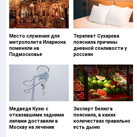
Место служения для
Терапевт Сухарева
митрополита Илариона
пояснила причины
поменяли на
дневной сонливости у
Подмосковье
россиян
Медведя Кузю с
Эксперт Белюга
отказавшими задними
пояснила, в каких
лапами доставили в
количествах правильно
Москву на лечение
есть дыню