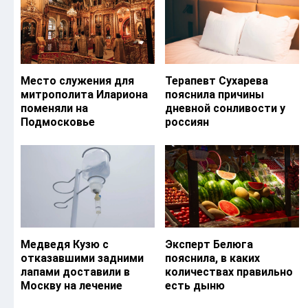
Место служения для
Терапевт Сухарева
митрополита Илариона
пояснила причины
поменяли на
дневной сонливости у
Подмосковье
россиян
Медведя Кузю с
Эксперт Белюга
отказавшими задними
пояснила, в каких
лапами доставили в
количествах правильно
Москву на лечение
есть дыню