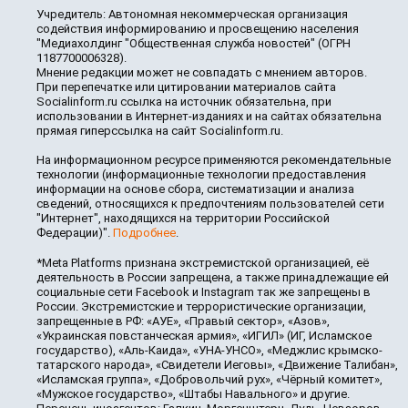
Учредитель: Автономная некоммерческая организация
содействия информированию и просвещению населения
"Медиахолдинг "Общественная служба новостей" (ОГРН
1187700006328).
Мнение редакции может не совпадать с мнением авторов.
При перепечатке или цитировании материалов сайта
Socialinform.ru ссылка на источник обязательна, при
использовании в Интернет-изданиях и на сайтах обязательна
прямая гиперссылка на сайт Socialinform.ru.
На информационном ресурсе применяются рекомендательные
технологии (информационные технологии предоставления
информации на основе сбора, систематизации и анализа
сведений, относящихся к предпочтениям пользователей сети
"Интернет", находящихся на территории Российской
Федерации)".
Подробнее
.
*Meta Platforms признана экстремистской организацией, её
деятельность в России запрещена, а также принадлежащие ей
социальные сети Facebook и Instagram так же запрещены в
России. Экстремистские и террористические организации,
запрещенные в РФ: «АУЕ», «Правый сектор», «Азов»,
«Украинская повстанческая армия», «ИГИЛ» (ИГ, Исламское
государство), «Аль-Каида», «УНА-УНСО», «Меджлис крымско-
татарского народа», «Свидетели Иеговы», «Движение Талибан»,
«Исламская группа», «Добровольчий рух», «Чёрный комитет»,
«Мужское государство», «Штабы Навального» и другие.