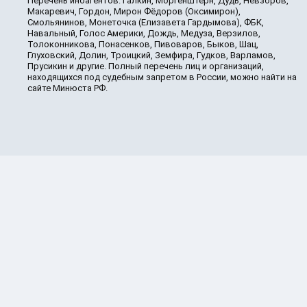
Перечень иноагентов: Галкин, Моргенштерн, Дудь, Невзоров,
Макаревич, Гордон, Мирон Фёдоров (Оксимирон),
Смольянинов, Монеточка (Елизавета Гардымова), ФБК,
Навальный, Голос Америки, Дождь, Медуза, Верзилов,
Толоконникова, Понасенков, Пивоваров, Быков, Шац,
Глуховский, Долин, Троицкий, Земфира, Гудков, Варламов,
Прусикин и другие. Полный перечень лиц и организаций,
находящихся под судебным запретом в России, можно найти на
сайте Минюста РФ.