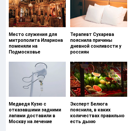
Место служения для
Терапевт Сухарева
митрополита Илариона
пояснила причины
поменяли на
дневной сонливости у
Подмосковье
россиян
Медведя Кузю с
Эксперт Белюга
отказавшими задними
пояснила, в каких
лапами доставили в
количествах правильно
Москву на лечение
есть дыню