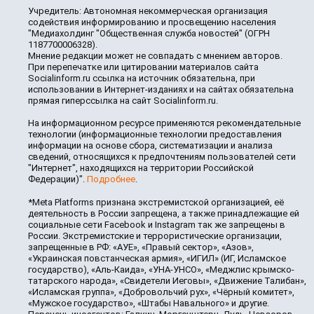
Учредитель: Автономная некоммерческая организация
содействия информированию и просвещению населения
"Медиахолдинг "Общественная служба новостей" (ОГРН
1187700006328).
Мнение редакции может не совпадать с мнением авторов.
При перепечатке или цитировании материалов сайта
Socialinform.ru ссылка на источник обязательна, при
использовании в Интернет-изданиях и на сайтах обязательна
прямая гиперссылка на сайт Socialinform.ru.
На информационном ресурсе применяются рекомендательные
технологии (информационные технологии предоставления
информации на основе сбора, систематизации и анализа
сведений, относящихся к предпочтениям пользователей сети
"Интернет", находящихся на территории Российской
Федерации)".
Подробнее
.
*Meta Platforms признана экстремистской организацией, её
деятельность в России запрещена, а также принадлежащие ей
социальные сети Facebook и Instagram так же запрещены в
России. Экстремистские и террористические организации,
запрещенные в РФ: «АУЕ», «Правый сектор», «Азов»,
«Украинская повстанческая армия», «ИГИЛ» (ИГ, Исламское
государство), «Аль-Каида», «УНА-УНСО», «Меджлис крымско-
татарского народа», «Свидетели Иеговы», «Движение Талибан»,
«Исламская группа», «Добровольчий рух», «Чёрный комитет»,
«Мужское государство», «Штабы Навального» и другие.