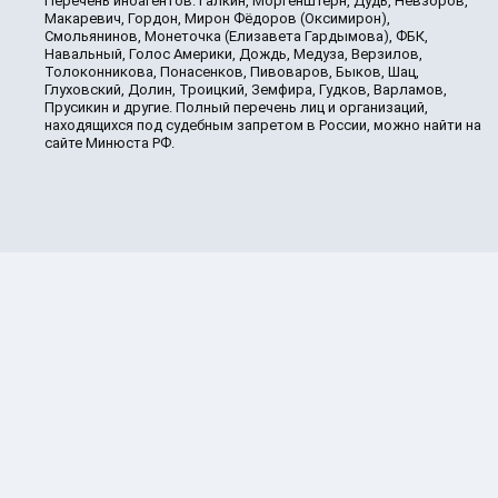
Перечень иноагентов: Галкин, Моргенштерн, Дудь, Невзоров,
Макаревич, Гордон, Мирон Фёдоров (Оксимирон),
Смольянинов, Монеточка (Елизавета Гардымова), ФБК,
Навальный, Голос Америки, Дождь, Медуза, Верзилов,
Толоконникова, Понасенков, Пивоваров, Быков, Шац,
Глуховский, Долин, Троицкий, Земфира, Гудков, Варламов,
Прусикин и другие. Полный перечень лиц и организаций,
находящихся под судебным запретом в России, можно найти на
сайте Минюста РФ.