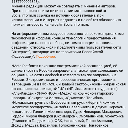
1187700006328).
Мнение редакции может не совпадать с мнением авторов.
При перепечатке или цитировании материалов сайта
Socialinform.ru ссылка на источник обязательна, при
использовании в Интернет-изданиях и на сайтах обязательна
прямая гиперссылка на сайт Socialinform.ru.
На информационном ресурсе применяются рекомендательные
технологии (информационные технологии предоставления
информации на основе сбора, систематизации и анализа
сведений, относящихся к предпочтениям пользователей сети
"Интернет", находящихся на территории Российской
Федерации)".
Подробнее
.
*Meta Platforms признана экстремистской организацией, её
деятельность в России запрещена, а также принадлежащие ей
социальные сети Facebook и Instagram так же запрещены в
России. Экстремистские и террористические организации,
запрещенные в РФ: «АУЕ», «Правый сектор», «Азов», «Украинская
повстанческая армия», «ИГИЛ» (ИГ, Исламское государство),
«Аль-Каида», «УНА-УНСО», «Меджлис крымско-татарского
народа», «Свидетели Иеговы», «Движение Талибан»,
«Исламская группа», «Добровольчий рух», «Чёрный комитет»,
«Мужское государство», «Штабы Навального» и другие. Перечень
иноагентов: Галкин, Моргенштерн, Дудь, Невзоров, Макаревич,
Гордон, Мирон Фёдоров (Оксимирон), Смольянинов, Монеточка
(Елизавета Гардымова), ФБК, Навальный, Голос Америки,
Дождь, Медуза, Верзилов, Толоконникова, Понасенков,