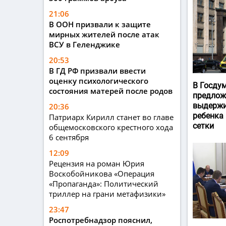
21:06
В ООН призвали к защите
мирных жителей после атак
ВСУ в Геленджике
20:53
В ГД РФ призвали ввести
оценку психологического
В Госду
состояния матерей после родов
предлож
выдержи
20:36
ребенка
Патриарх Кирилл станет во главе
сетки
общемосковского крестного хода
6 сентября
12:09
Рецензия на роман Юрия
Воскобойникова «Операция
«Пропаганда»: Политический
триллер на грани метафизики»
23:47
Роспотребнадзор пояснил,