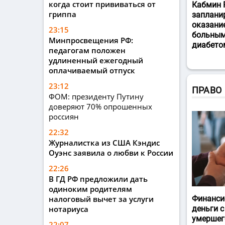
когда стоит прививаться от
Кабмин 
гриппа
заплани
оказани
23:15
больным
Минпросвещения РФ:
диабето
педагогам положен
удлиненный ежегодный
оплачиваемый отпуск
23:12
ПРАВО
ФОМ: президенту Путину
доверяют 70% опрошенных
россиян
22:32
Журналистка из США Кэндис
Оуэнс заявила о любви к России
22:26
В ГД РФ предложили дать
одиноким родителям
налоговый вычет за услуги
Финанси
нотариуса
деньги с
умершег
22:07