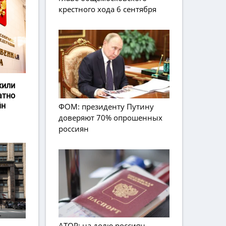
крестного хода 6 сентября
жили
атно
йн
ФОМ: президенту Путину
доверяют 70% опрошенных
россиян
АТОР: на долю россиян