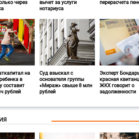
олько через
вычет за услуги
перерасчета пен
са
нотариуса
аткапитал на
Суд взыскал с
Эксперт Бондарь
ребенка в
основателя группы
красная квитан
у составит
«Мираж» свыше 8 млн
ЖКХ говорит о
яч рублей
рублей
задолженности
ИЯ