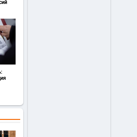
сий
:
ция