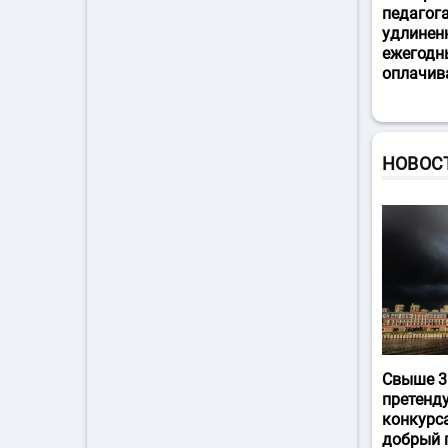
педагог
удлинен
ежегодн
оплачив
НОВОС
Свыше 3
претенд
конкурс
добрый 