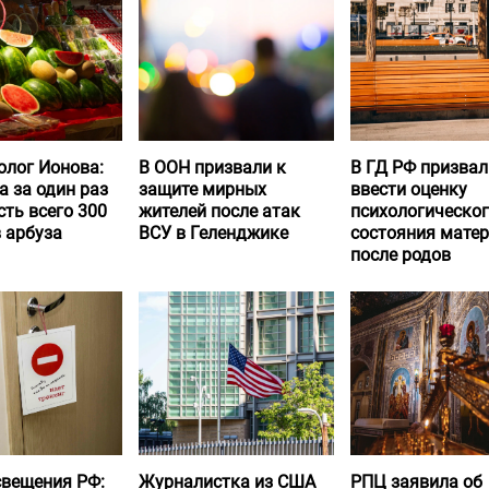
олог Ионова:
В ООН призвали к
В ГД РФ призвал
а за один раз
защите мирных
ввести оценку
ть всего 300
жителей после атак
психологическо
 арбуза
ВСУ в Геленджике
состояния матер
после родов
вещения РФ:
Журналистка из США
РПЦ заявила об