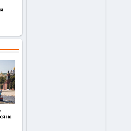
ля
О
ся на