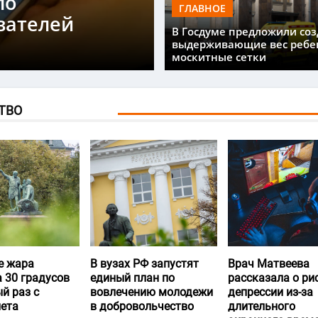
ло
ГЛАВНОЕ
вателей
В Госдуме предложили соз
выдерживающие вес ребе
москитные сетки
ТВО
е жара
В вузах РФ запустят
Врач Матвеева
 30 градусов
единый план по
рассказала о ри
й раз с
вовлечению молодежи
депрессии из-за
лета
в добровольчество
длительного