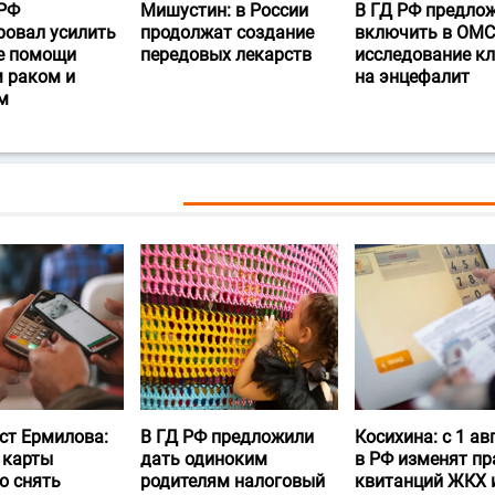
РФ
Мишустин: в России
В ГД РФ предло
ровал усилить
продолжат создание
включить в ОМС
е помощи
передовых лекарств
исследование к
 раком и
на энцефалит
м
ст Ермилова:
В ГД РФ предложили
Косихина: с 1 ав
 карты
дать одиноким
в РФ изменят пр
о снять
родителям налоговый
квитанций ЖКХ 