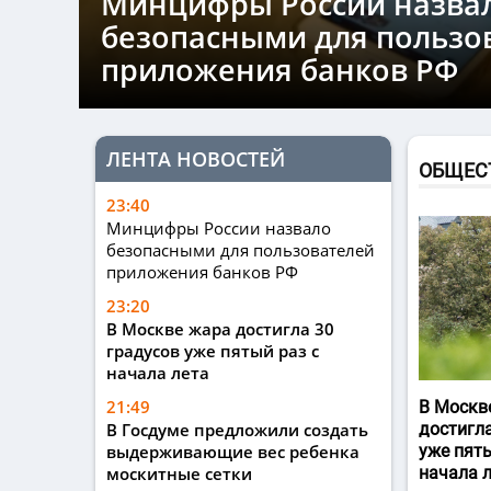
Минцифры России назва
безопасными для пользо
приложения банков РФ
ЛЕНТА НОВОСТЕЙ
ОБЩЕС
23:40
Минцифры России назвало
безопасными для пользователей
приложения банков РФ
23:20
В Москве жара достигла 30
градусов уже пятый раз с
начала лета
21:49
В Москв
В Госдуме предложили создать
достигла
выдерживающие вес ребенка
уже пяты
москитные сетки
начала 