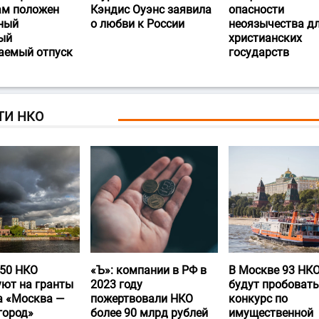
ам положен
Кэндис Оуэнс заявила
опасности
ный
о любви к России
неоязычества д
ый
христианских
аемый отпуск
государств
ТИ НКО
50 НКО
«Ъ‎»: компании в РФ в
В Москве 93 НК
уют на гранты
2023 году
будут пробовать
а «Москва —
пожертвовали НКО
конкурс по
город»
более 90 млрд рублей
имущественной