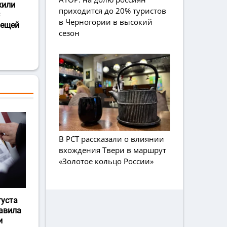
жили
приходится до 20% туристов
в Черногории в высокий
лещей
сезон
В РСТ рассказали о влиянии
вхождения Твери в маршрут
«Золотое кольцо России»
густа
авила
и