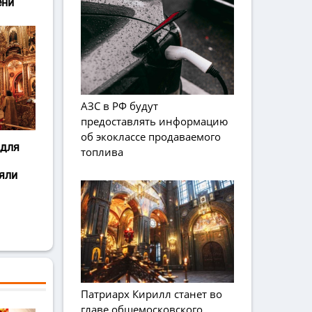
ени
АЗС в РФ будут
предоставлять информацию
об экоклассе продаваемого
 для
топлива
яли
Патриарх Кирилл станет во
главе общемосковского