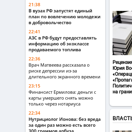
21:38
В вузах РФ запустят единый
план по вовлечению молодежи
в добровольчество
22:41
АЗС в РФ будут предоставлять
информацию об экоклассе
продаваемого топлива
22:36
Рецензи
Врач Матвеева рассказала о
Юрия Во
риске депрессии из-за
«Операц
длительного экранного времени
«Пропаг
23:15
Политич
Финансист Ермилова: деньги с
на гран
карты умершего снять можно
только через нотариуса
22:34
ВЛАСТ
Нутрициолог Ионова: без вреда
за один раз можно есть всего
300 граммов арбуза