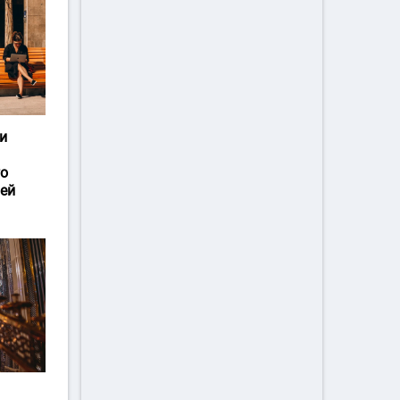
и
го
ей