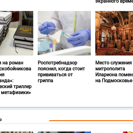
экранного врем
я на роман
Роспотребнадзор
Место служения
скобойникова
пояснил, когда стоит
митрополита
ия
прививаться от
Илариона помен
анда»:
гриппа
на Подмосковье
еский триллер
и метафизики»
Ь