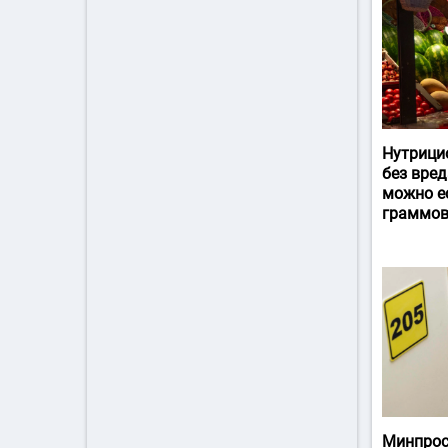
Нутрици
без вред
можно ес
граммов
Минпрос