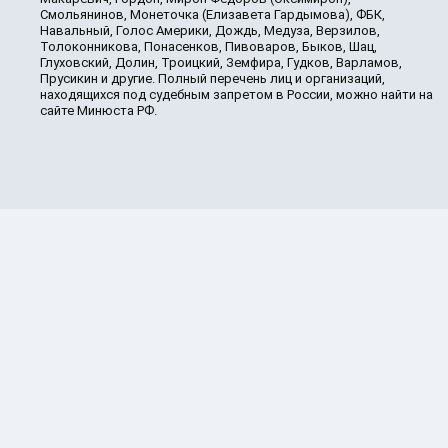
Смольянинов, Монеточка (Елизавета Гардымова), ФБК,
Навальный, Голос Америки, Дождь, Медуза, Верзилов,
Толоконникова, Понасенков, Пивоваров, Быков, Шац,
Глуховский, Долин, Троицкий, Земфира, Гудков, Варламов,
Прусикин и другие. Полный перечень лиц и организаций,
находящихся под судебным запретом в России, можно найти на
сайте Минюста РФ.