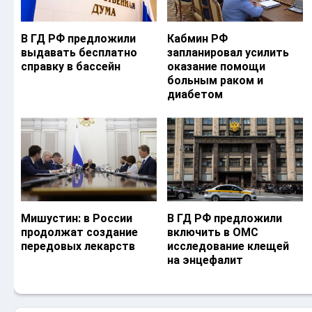
В ГД РФ предложили
Кабмин РФ
выдавать бесплатно
запланировал усилить
справку в бассейн
оказание помощи
больным раком и
диабетом
Мишустин: в России
В ГД РФ предложили
продолжат создание
включить в ОМС
передовых лекарств
исследование клещей
на энцефалит