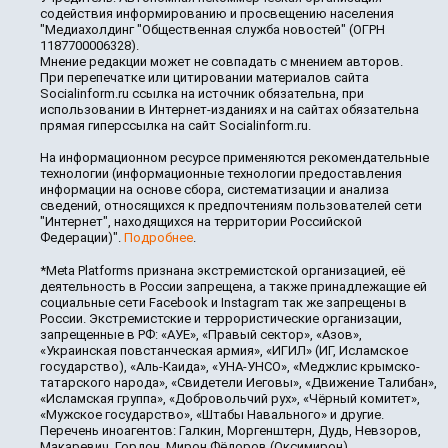
содействия информированию и просвещению населения
"Медиахолдинг "Общественная служба новостей" (ОГРН
1187700006328).
Мнение редакции может не совпадать с мнением авторов.
При перепечатке или цитировании материалов сайта
Socialinform.ru ссылка на источник обязательна, при
использовании в Интернет-изданиях и на сайтах обязательна
прямая гиперссылка на сайт Socialinform.ru.
На информационном ресурсе применяются рекомендательные
технологии (информационные технологии предоставления
информации на основе сбора, систематизации и анализа
сведений, относящихся к предпочтениям пользователей сети
"Интернет", находящихся на территории Российской
Федерации)".
Подробнее
.
*Meta Platforms признана экстремистской организацией, её
деятельность в России запрещена, а также принадлежащие ей
социальные сети Facebook и Instagram так же запрещены в
России. Экстремистские и террористические организации,
запрещенные в РФ: «АУЕ», «Правый сектор», «Азов»,
«Украинская повстанческая армия», «ИГИЛ» (ИГ, Исламское
государство), «Аль-Каида», «УНА-УНСО», «Меджлис крымско-
татарского народа», «Свидетели Иеговы», «Движение Талибан»,
«Исламская группа», «Добровольчий рух», «Чёрный комитет»,
«Мужское государство», «Штабы Навального» и другие.
Перечень иноагентов: Галкин, Моргенштерн, Дудь, Невзоров,
Макаревич, Гордон, Мирон Фёдоров (Оксимирон),