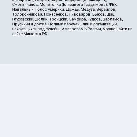
Смольянинов, Монеточка (Елизавета Гардымова), ФБК,
Навальный, Голос Америки, Дождь, Медуза, Верзилов,
Толоконникова, Понасенков, Пивоваров, Быков, Шац,
Глуховский, Долин, Троицкий, Земфира, Гудков, Варламов,
Прусикин и другие. Полный перечень лиц и организаций,
находящихся под судебным запретом в России, можно найти на
сайте Минюста РФ.