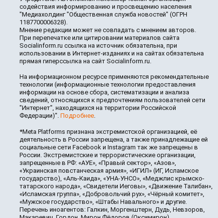
содействия информированию и просвещению населения
"Медиахолдинг "Общественная служба новостей" (ОГРН
1187700006328).
Мнение редакции может не совпадать с мнением авторов.
При перепечатке или цитировании материалов сайта
Socialinform.ru ссылка на источник обязательна, при
использовании в Интернет-изданиях и на сайтах обязательна
прямая гиперссылка на сайт Socialinform.ru.
На информационном ресурсе применяются рекомендательные
технологии (информационные технологии предоставления
информации на основе сбора, систематизации и анализа
сведений, относящихся к предпочтениям пользователей сети
"Интернет", находящихся на территории Российской
Федерации)".
Подробнее
.
*Meta Platforms признана экстремистской организацией, её
деятельность в России запрещена, а также принадлежащие ей
социальные сети Facebook и Instagram так же запрещены в
России. Экстремистские и террористические организации,
запрещенные в РФ: «АУЕ», «Правый сектор», «Азов»,
«Украинская повстанческая армия», «ИГИЛ» (ИГ, Исламское
государство), «Аль-Каида», «УНА-УНСО», «Меджлис крымско-
татарского народа», «Свидетели Иеговы», «Движение Талибан»,
«Исламская группа», «Добровольчий рух», «Чёрный комитет»,
«Мужское государство», «Штабы Навального» и другие.
Перечень иноагентов: Галкин, Моргенштерн, Дудь, Невзоров,
Макаревич, Гордон, Мирон Фёдоров (Оксимирон),