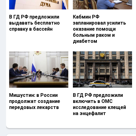
В ГД РФ предложили
Кабмин РФ
выдавать бесплатно
запланировал усилить
справку в бассейн
оказание помощи
больным раком и
диабетом
Мишустин: в России
В ГД РФ предложили
продолжат создание
включить в ОМС
передовых лекарств
исследование клещей
на энцефалит