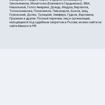
Смольянинов, Монеточка (Елизавета Гардымова), ФБК,
Навальный, Голос Америки, Дождь, Медуза, Верзилов,
Толоконникова, Понасенков, Пивоваров, Быков, Шац,
Глуховский, Долин, Троицкий, Земфира, Гудков, Варламов,
Прусикин и другие. Полный перечень лиц и организаций,
находящихся под судебным запретом в России, можно найти на
сайте Минюста РФ.