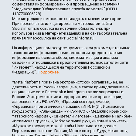
содействия информированию и просвещению населения
"Медиахолдинг "Общественная служба новостей" (ОГРН
1187700006328).
Мнение редакции может не совпадать с мнением авторов.
При перепечатке или цитировании материалов сайта
Socialinform.ru ссылка на источник обязательна, при
использовании в Интернет-изданиях и на сайтах обязательна
прямая гиперссылка на сайт Socialinform.ru.
На информационном ресурсе применяются рекомендательные
технологии (информационные технологии предоставления
информации на основе сбора, систематизации и анализа
сведений, относящихся к предпочтениям пользователей сети
"Интернет", находящихся на территории Российской
Федерации)".
Подробнее
.
*Meta Platforms признана экстремистской организацией, её
деятельность в России запрещена, а также принадлежащие ей
социальные сети Facebook и Instagram так же запрещены в
России. Экстремистские и террористические организации,
запрещенные в РФ: «АУЕ», «Правый сектор», «Азов»,
«Украинская повстанческая армия», «ИГИЛ» (ИГ, Исламское
государство), «Аль-Каида», «УНА-УНСО», «Меджлис крымско-
татарского народа», «Свидетели Иеговы», «Движение Талибан»,
«Исламская группа», «Добровольчий рух», «Чёрный комитет»,
«Мужское государство», «Штабы Навального» и другие.
Перечень иноагентов: Галкин, Моргенштерн, Дудь, Невзоров,
Макаревич, Гордон, Мирон Фёдоров (Оксимирон),