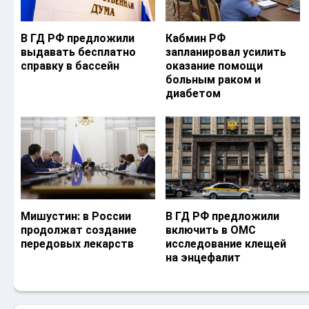
В ГД РФ предложили
Кабмин РФ
выдавать бесплатно
запланировал усилить
справку в бассейн
оказание помощи
больным раком и
диабетом
Мишустин: в России
В ГД РФ предложили
продолжат создание
включить в ОМС
передовых лекарств
исследование клещей
на энцефалит