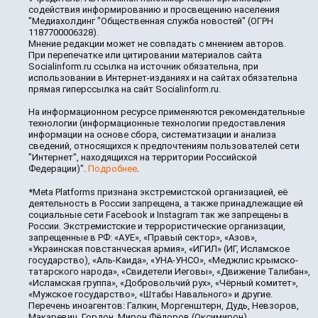
содействия информированию и просвещению населения
"Медиахолдинг "Общественная служба новостей" (ОГРН
1187700006328).
Мнение редакции может не совпадать с мнением авторов.
При перепечатке или цитировании материалов сайта
Socialinform.ru ссылка на источник обязательна, при
использовании в Интернет-изданиях и на сайтах обязательна
прямая гиперссылка на сайт Socialinform.ru.
На информационном ресурсе применяются рекомендательные
технологии (информационные технологии предоставления
информации на основе сбора, систематизации и анализа
сведений, относящихся к предпочтениям пользователей сети
"Интернет", находящихся на территории Российской
Федерации)".
Подробнее
.
*Meta Platforms признана экстремистской организацией, её
деятельность в России запрещена, а также принадлежащие ей
социальные сети Facebook и Instagram так же запрещены в
России. Экстремистские и террористические организации,
запрещенные в РФ: «АУЕ», «Правый сектор», «Азов»,
«Украинская повстанческая армия», «ИГИЛ» (ИГ, Исламское
государство), «Аль-Каида», «УНА-УНСО», «Меджлис крымско-
татарского народа», «Свидетели Иеговы», «Движение Талибан»,
«Исламская группа», «Добровольчий рух», «Чёрный комитет»,
«Мужское государство», «Штабы Навального» и другие.
Перечень иноагентов: Галкин, Моргенштерн, Дудь, Невзоров,
Макаревич, Гордон, Мирон Фёдоров (Оксимирон),