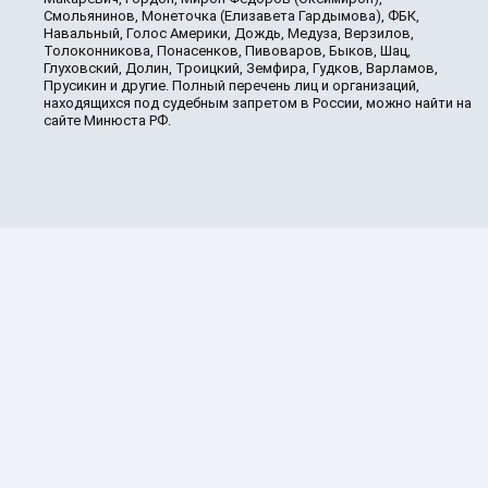
Смольянинов, Монеточка (Елизавета Гардымова), ФБК,
Навальный, Голос Америки, Дождь, Медуза, Верзилов,
Толоконникова, Понасенков, Пивоваров, Быков, Шац,
Глуховский, Долин, Троицкий, Земфира, Гудков, Варламов,
Прусикин и другие. Полный перечень лиц и организаций,
находящихся под судебным запретом в России, можно найти на
сайте Минюста РФ.