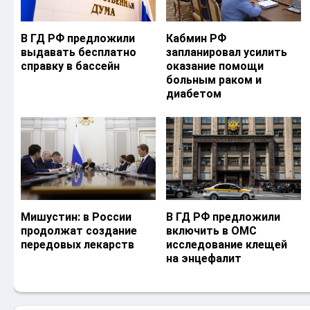
В ГД РФ предложили
Кабмин РФ
выдавать бесплатно
запланировал усилить
справку в бассейн
оказание помощи
больным раком и
диабетом
Мишустин: в России
В ГД РФ предложили
продолжат создание
включить в ОМС
передовых лекарств
исследование клещей
на энцефалит